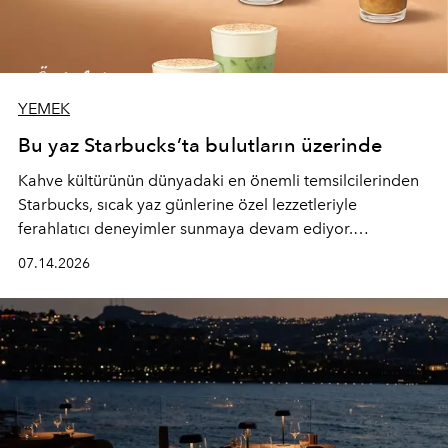
YEMEK
Bu yaz Starbucks’ta bulutların üzerinde
Kahve kültürünün dünyadaki en önemli temsilcilerinden
Starbucks, sıcak yaz günlerine özel lezzetleriyle
ferahlatıcı deneyimler sunmaya devam ediyor.
Starbucks’ın yenilenen yaz menüsüne geçtiğimiz yılın
07.14.2026
favori lezzetlerinden Tiramisu Ailesi geri dönerken,
yepyeni Cloud Frappuccino® Blended Beverage çeşitleri
ve yiyecek alternatifleri yazın keyfine lezzet katıyor.