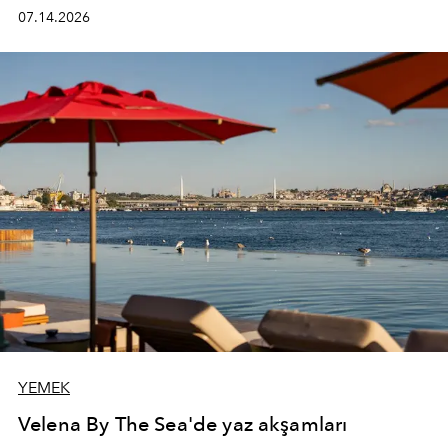
kadının hayatındaki değişimleri gözlemlemek ve bu
07.14.2026
değişimi işlevsellik, zarafet ve yüksek zanaatkarlıkla
(savoir-faire) buluşan parçalara dönüştürmek.
YEMEK
Velena By The Sea'de yaz akşamları