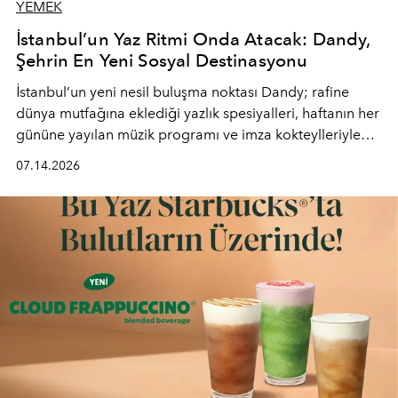
YEMEK
İstanbul’un Yaz Ritmi Onda Atacak: Dandy,
Şehrin En Yeni Sosyal Destinasyonu
İstanbul’un yeni nesil buluşma noktası
Dandy
; rafine
dünya mutfağına eklediği yazlık spesiyalleri, haftanın her
gününe yayılan müzik programı ve imza kokteylleriyle
yaz akşamlarını stil sahibi bir şehir ritüeline
07.14.2026
dönüştürüyor. Şehrin kozmopolit enerjisini "zahmetsiz
lüks" anlayışıyla buluşturan mekan; gurme lezzetleri, iyi
müziği ve açık havadaki özel puro alanını tek bir çatı
altında sunuyor.