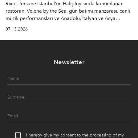
Rixos Tersane Istanbul'un Haliç kıyısında konumlanan
restoranı
Velena by the Sea
, gün batımı manzarası, canlı
müzik performansları ve Anadolu, İtalyan ve Asya
mutfaklarından ilham alan lezzetleriyle yaz boyunca
07.13.2026
İstanbul'un en özel buluşma noktalarından biri olmaya
devam ediyor.
Newsletter
I hereby give my consent to the processing of my