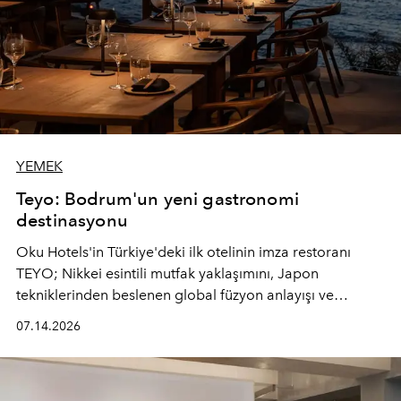
YEMEK
Teyo: Bodrum'un yeni gastronomi
destinasyonu
Oku Hotels'in Türkiye'deki ilk otelinin imza restoranı
TEYO; Nikkei esintili mutfak yaklaşımını, Japon
tekniklerinden beslenen global füzyon anlayışı ve
Ege'nin mevsimsel ürünleriyle buluşturarak çok duyulu
07.14.2026
bir gastronomi deneyimi sunuyor.