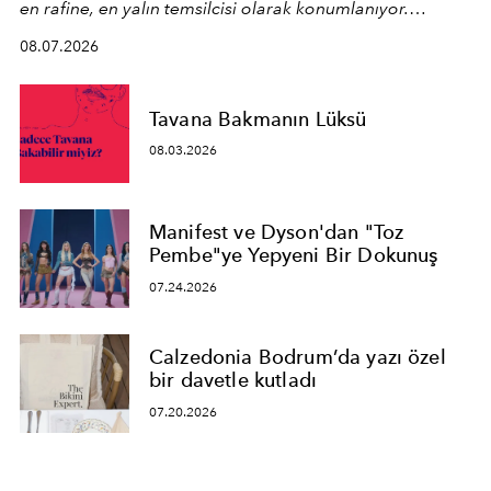
en rafine, en yalın temsilcisi olarak konumlanıyor.
Kusursuz malzeme kalitesini yüksek zanaatkarlıkla
08.07.2026
birleştiren marka; modern mimarinin sınırlarını zorlayan
en yeni seçkisiyle bu imza felsefesini mekanlara taşıyor.
Tavana Bakmanın Lüksü
08.03.2026
Manifest ve Dyson'dan "Toz
Pembe"ye Yepyeni Bir Dokunuş
07.24.2026
Calzedonia Bodrum’da yazı özel
bir davetle kutladı
07.20.2026