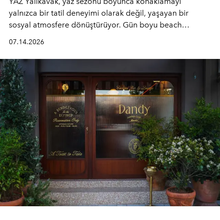
YAZ Yalıkavak, yaz sezonu boyunca konaklamayı
yalnızca bir tatil deneyimi olarak değil, yaşayan bir
sosyal atmosfere dönüştürüyor. Gün boyu beach
alanında DJ performansları ve canlı müzik eşliğinde
07.14.2026
Ege’nin ritmi hissedilirken, akşamları ise Anadolu
mutfağını modern dokunuşlarla müzikle buluşturan
tematik gastronomi geceleri misafirlerle buluşuyor.
Paylaşıma, lezzete ve müziğe odaklanan bu özel
akşamlar, YAZ’ın sade lüks anlayışını gün batımından
geceye taşıyarak her hafta farklı bir deneyim sunuyor.