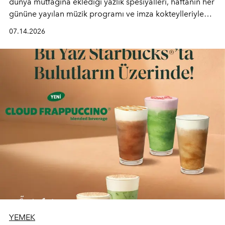
dünya mutfağına eklediği yazlık spesiyalleri, haftanın her
gününe yayılan müzik programı ve imza kokteylleriyle
yaz akşamlarını stil sahibi bir şehir ritüeline
07.14.2026
dönüştürüyor. Şehrin kozmopolit enerjisini "zahmetsiz
lüks" anlayışıyla buluşturan mekan; gurme lezzetleri, iyi
müziği ve açık havadaki özel puro alanını tek bir çatı
altında sunuyor.
YEMEK