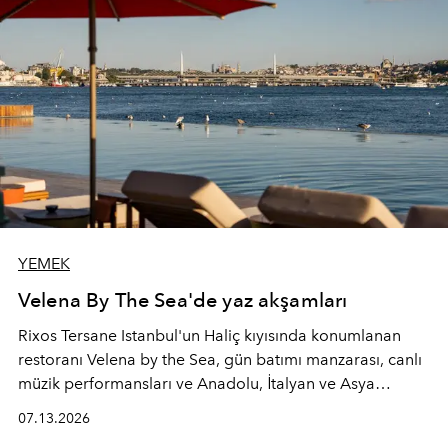
YEMEK
Velena By The Sea'de yaz akşamları
Rixos Tersane Istanbul'un Haliç kıyısında konumlanan
restoranı
Velena by the Sea
, gün batımı manzarası, canlı
müzik performansları ve Anadolu, İtalyan ve Asya
mutfaklarından ilham alan lezzetleriyle yaz boyunca
07.13.2026
İstanbul'un en özel buluşma noktalarından biri olmaya