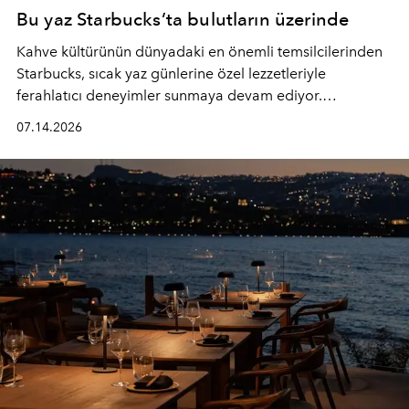
Bu yaz Starbucks’ta bulutların üzerinde
Kahve kültürünün dünyadaki en önemli temsilcilerinden
Starbucks, sıcak yaz günlerine özel lezzetleriyle
ferahlatıcı deneyimler sunmaya devam ediyor.
Starbucks’ın yenilenen yaz menüsüne geçtiğimiz yılın
07.14.2026
favori lezzetlerinden Tiramisu Ailesi geri dönerken,
yepyeni Cloud Frappuccino® Blended Beverage çeşitleri
ve yiyecek alternatifleri yazın keyfine lezzet katıyor.