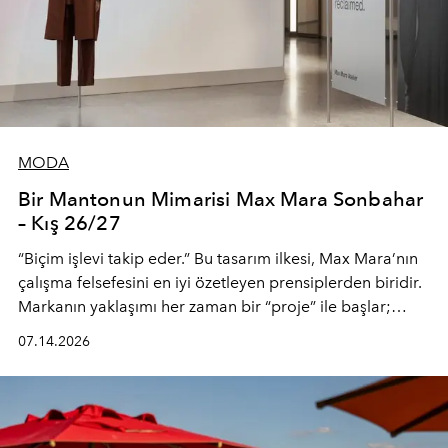
MODA
Bir Mantonun Mimarisi Max Mara Sonbahar
– Kış 26/27
“Biçim işlevi takip eder.” Bu tasarım ilkesi, Max Mara’nın
çalışma felsefesini en iyi özetleyen prensiplerden biridir.
Markanın yaklaşımı her zaman bir “proje” ile başlar;
kadının hayatındaki değişimleri gözlemlemek ve bu
07.14.2026
değişimi işlevsellik, zarafet ve yüksek zanaatkarlıkla
(savoir-faire) buluşan parçalara dönüştürmek.