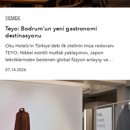
YEMEK
Teyo: Bodrum'un yeni gastronomi
destinasyonu
Oku Hotels'in Türkiye'deki ilk otelinin imza restoranı
TEYO; Nikkei esintili mutfak yaklaşımını, Japon
tekniklerinden beslenen global füzyon anlayışı ve
Ege'nin mevsimsel ürünleriyle buluşturarak çok duyulu
07.14.2026
bir gastronomi deneyimi sunuyor.