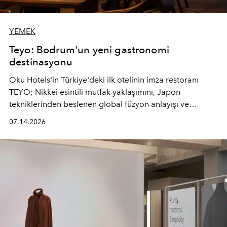
YEMEK
Teyo: Bodrum'un yeni gastronomi
destinasyonu
Oku Hotels'in Türkiye'deki ilk otelinin imza restoranı
TEYO; Nikkei esintili mutfak yaklaşımını, Japon
tekniklerinden beslenen global füzyon anlayışı ve
Ege'nin mevsimsel ürünleriyle buluşturarak çok duyulu
07.14.2026
bir gastronomi deneyimi sunuyor.