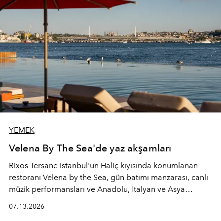
YEMEK
Velena By The Sea'de yaz akşamları
Rixos Tersane Istanbul'un Haliç kıyısında konumlanan
restoranı
Velena by the Sea
, gün batımı manzarası, canlı
müzik performansları ve Anadolu, İtalyan ve Asya
mutfaklarından ilham alan lezzetleriyle yaz boyunca
07.13.2026
İstanbul'un en özel buluşma noktalarından biri olmaya