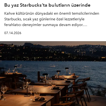
Bu yaz Starbucks’ta bulutların üzerinde
Kahve kültürünün dünyadaki en önemli temsilcilerinden
Starbucks, sıcak yaz günlerine özel lezzetleriyle
ferahlatıcı deneyimler sunmaya devam ediyor.
Starbucks’ın yenilenen yaz menüsüne geçtiğimiz yılın
07.14.2026
favori lezzetlerinden Tiramisu Ailesi geri dönerken,
yepyeni Cloud Frappuccino® Blended Beverage çeşitleri
ve yiyecek alternatifleri yazın keyfine lezzet katıyor.