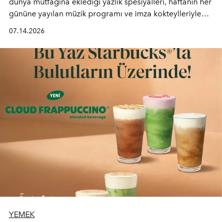
dünya mutfağına eklediği yazlık spesiyalleri, haftanın her
gününe yayılan müzik programı ve imza kokteylleriyle
yaz akşamlarını stil sahibi bir şehir ritüeline
07.14.2026
dönüştürüyor. Şehrin kozmopolit enerjisini "zahmetsiz
lüks" anlayışıyla buluşturan mekan; gurme lezzetleri, iyi
müziği ve açık havadaki özel puro alanını tek bir çatı
altında sunuyor.
YEMEK