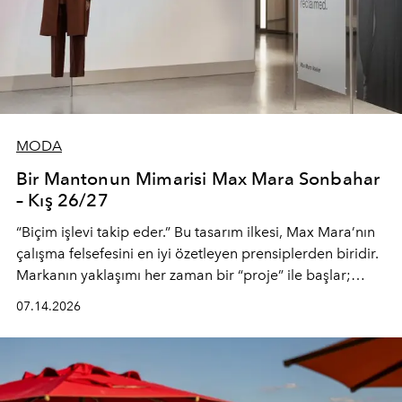
MODA
Bir Mantonun Mimarisi Max Mara Sonbahar
– Kış 26/27
“Biçim işlevi takip eder.” Bu tasarım ilkesi, Max Mara’nın
çalışma felsefesini en iyi özetleyen prensiplerden biridir.
Markanın yaklaşımı her zaman bir “proje” ile başlar;
kadının hayatındaki değişimleri gözlemlemek ve bu
07.14.2026
değişimi işlevsellik, zarafet ve yüksek zanaatkarlıkla
(savoir-faire) buluşan parçalara dönüştürmek.