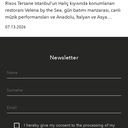
Rixos Tersane Istanbul'un Haliç kıyısında konumlanan
restoranı
Velena by the Sea
, gün batımı manzarası, canlı
müzik performansları ve Anadolu, İtalyan ve Asya
mutfaklarından ilham alan lezzetleriyle yaz boyunca
07.13.2026
İstanbul'un en özel buluşma noktalarından biri olmaya
devam ediyor.
Newsletter
I hereby give my consent to the processing of my