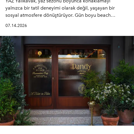
YAZ Yalıkavak, yaz sezonu boyunca konaklamayı
yalnızca bir tatil deneyimi olarak değil, yaşayan bir
sosyal atmosfere dönüştürüyor. Gün boyu beach
alanında DJ performansları ve canlı müzik eşliğinde
07.14.2026
Ege’nin ritmi hissedilirken, akşamları ise Anadolu
mutfağını modern dokunuşlarla müzikle buluşturan
tematik gastronomi geceleri misafirlerle buluşuyor.
Paylaşıma, lezzete ve müziğe odaklanan bu özel
akşamlar, YAZ’ın sade lüks anlayışını gün batımından
geceye taşıyarak her hafta farklı bir deneyim sunuyor.