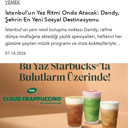
YEMEK
İstanbul’un Yaz Ritmi Onda Atacak: Dandy,
Şehrin En Yeni Sosyal Destinasyonu
İstanbul’un yeni nesil buluşma noktası
Dandy
; rafine
dünya mutfağına eklediği yazlık spesiyalleri, haftanın her
gününe yayılan müzik programı ve imza kokteylleriyle
yaz akşamlarını stil sahibi bir şehir ritüeline
07.14.2026
dönüştürüyor. Şehrin kozmopolit enerjisini "zahmetsiz
lüks" anlayışıyla buluşturan mekan; gurme lezzetleri, iyi
müziği ve açık havadaki özel puro alanını tek bir çatı
altında sunuyor.