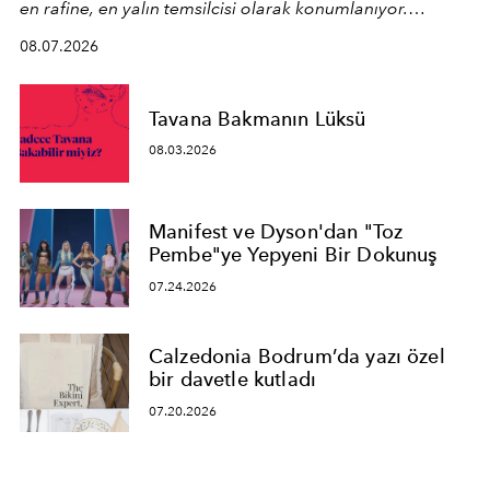
en rafine, en yalın temsilcisi olarak konumlanıyor.
Kusursuz malzeme kalitesini yüksek zanaatkarlıkla
08.07.2026
birleştiren marka; modern mimarinin sınırlarını zorlayan
en yeni seçkisiyle bu imza felsefesini mekanlara taşıyor.
Tavana Bakmanın Lüksü
08.03.2026
Manifest ve Dyson'dan "Toz
Pembe"ye Yepyeni Bir Dokunuş
07.24.2026
Calzedonia Bodrum’da yazı özel
bir davetle kutladı
07.20.2026