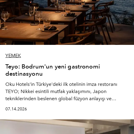
YEMEK
Teyo: Bodrum'un yeni gastronomi
destinasyonu
Oku Hotels'in Türkiye'deki ilk otelinin imza restoranı
TEYO; Nikkei esintili mutfak yaklaşımını, Japon
tekniklerinden beslenen global füzyon anlayışı ve
Ege'nin mevsimsel ürünleriyle buluşturarak çok duyulu
07.14.2026
bir gastronomi deneyimi sunuyor.