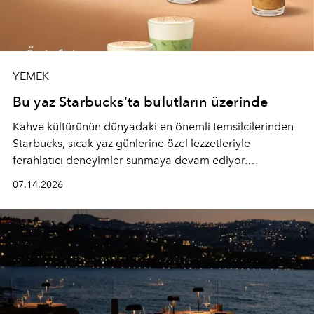
YEMEK
Bu yaz Starbucks’ta bulutların üzerinde
Kahve kültürünün dünyadaki en önemli temsilcilerinden
Starbucks, sıcak yaz günlerine özel lezzetleriyle
ferahlatıcı deneyimler sunmaya devam ediyor.
Starbucks’ın yenilenen yaz menüsüne geçtiğimiz yılın
07.14.2026
favori lezzetlerinden Tiramisu Ailesi geri dönerken,
yepyeni Cloud Frappuccino® Blended Beverage çeşitleri
ve yiyecek alternatifleri yazın keyfine lezzet katıyor.