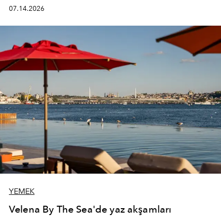
kadının hayatındaki değişimleri gözlemlemek ve bu
07.14.2026
değişimi işlevsellik, zarafet ve yüksek zanaatkarlıkla
(savoir-faire) buluşan parçalara dönüştürmek.
YEMEK
Velena By The Sea'de yaz akşamları