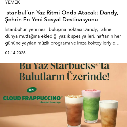
YEMEK
İstanbul’un Yaz Ritmi Onda Atacak: Dandy,
Şehrin En Yeni Sosyal Destinasyonu
İstanbul’un yeni nesil buluşma noktası
Dandy
; rafine
dünya mutfağına eklediği yazlık spesiyalleri, haftanın her
gününe yayılan müzik programı ve imza kokteylleriyle
yaz akşamlarını stil sahibi bir şehir ritüeline
07.14.2026
dönüştürüyor. Şehrin kozmopolit enerjisini "zahmetsiz
lüks" anlayışıyla buluşturan mekan; gurme lezzetleri, iyi
müziği ve açık havadaki özel puro alanını tek bir çatı
altında sunuyor.