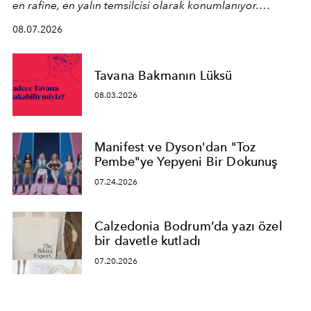
en rafine, en yalın temsilcisi olarak konumlanıyor.
Kusursuz malzeme kalitesini yüksek zanaatkarlıkla
08.07.2026
birleştiren marka; modern mimarinin sınırlarını zorlayan
en yeni seçkisiyle bu imza felsefesini mekanlara taşıyor.
Tavana Bakmanın Lüksü
08.03.2026
Manifest ve Dyson'dan "Toz
Pembe"ye Yepyeni Bir Dokunuş
07.24.2026
Calzedonia Bodrum’da yazı özel
bir davetle kutladı
07.20.2026