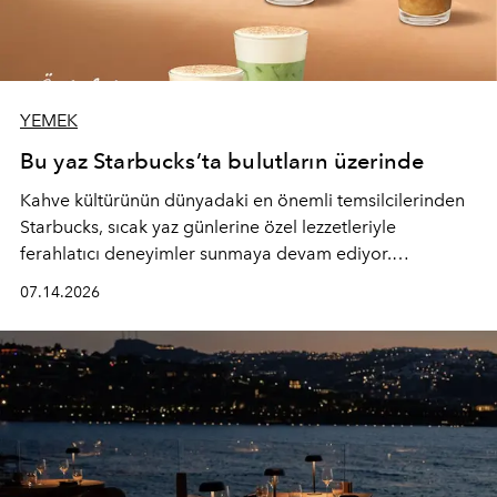
YEMEK
Bu yaz Starbucks’ta bulutların üzerinde
Kahve kültürünün dünyadaki en önemli temsilcilerinden
Starbucks, sıcak yaz günlerine özel lezzetleriyle
ferahlatıcı deneyimler sunmaya devam ediyor.
Starbucks’ın yenilenen yaz menüsüne geçtiğimiz yılın
07.14.2026
favori lezzetlerinden Tiramisu Ailesi geri dönerken,
yepyeni Cloud Frappuccino® Blended Beverage çeşitleri
ve yiyecek alternatifleri yazın keyfine lezzet katıyor.