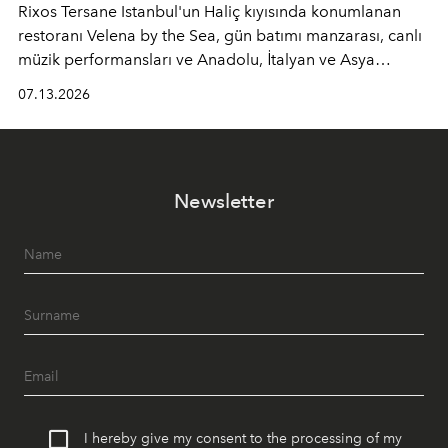
Rixos Tersane Istanbul'un Haliç kıyısında konumlanan
restoranı
Velena by the Sea
, gün batımı manzarası, canlı
müzik performansları ve Anadolu, İtalyan ve Asya
mutfaklarından ilham alan lezzetleriyle yaz boyunca
07.13.2026
İstanbul'un en özel buluşma noktalarından biri olmaya
devam ediyor.
Newsletter
I hereby give my consent to the processing of my