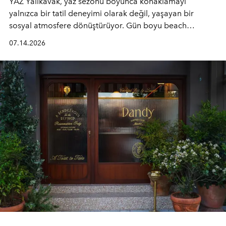
YAZ Yalıkavak, yaz sezonu boyunca konaklamayı
yalnızca bir tatil deneyimi olarak değil, yaşayan bir
sosyal atmosfere dönüştürüyor. Gün boyu beach
alanında DJ performansları ve canlı müzik eşliğinde
07.14.2026
Ege’nin ritmi hissedilirken, akşamları ise Anadolu
mutfağını modern dokunuşlarla müzikle buluşturan
tematik gastronomi geceleri misafirlerle buluşuyor.
Paylaşıma, lezzete ve müziğe odaklanan bu özel
akşamlar, YAZ’ın sade lüks anlayışını gün batımından
geceye taşıyarak her hafta farklı bir deneyim sunuyor.