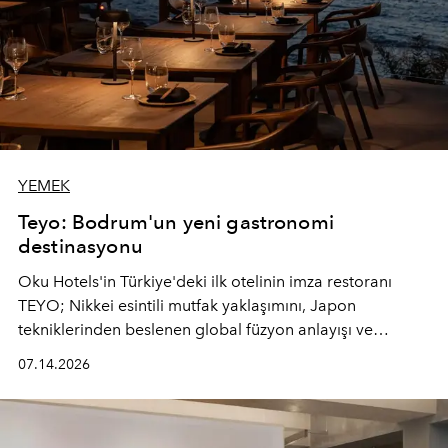
YEMEK
Teyo: Bodrum'un yeni gastronomi
destinasyonu
Oku Hotels'in Türkiye'deki ilk otelinin imza restoranı
TEYO; Nikkei esintili mutfak yaklaşımını, Japon
tekniklerinden beslenen global füzyon anlayışı ve
Ege'nin mevsimsel ürünleriyle buluşturarak çok duyulu
07.14.2026
bir gastronomi deneyimi sunuyor.