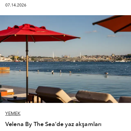
kadının hayatındaki değişimleri gözlemlemek ve bu
07.14.2026
değişimi işlevsellik, zarafet ve yüksek zanaatkarlıkla
(savoir-faire) buluşan parçalara dönüştürmek.
YEMEK
Velena By The Sea'de yaz akşamları