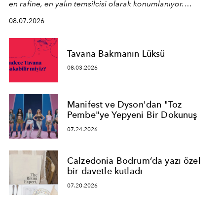
en rafine, en yalın temsilcisi olarak konumlanıyor.
Kusursuz malzeme kalitesini yüksek zanaatkarlıkla
08.07.2026
birleştiren marka; modern mimarinin sınırlarını zorlayan
en yeni seçkisiyle bu imza felsefesini mekanlara taşıyor.
Tavana Bakmanın Lüksü
08.03.2026
Manifest ve Dyson'dan "Toz
Pembe"ye Yepyeni Bir Dokunuş
07.24.2026
Calzedonia Bodrum’da yazı özel
bir davetle kutladı
07.20.2026