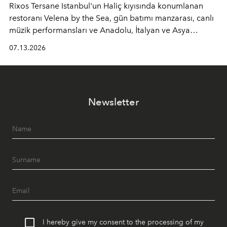
Rixos Tersane Istanbul'un Haliç kıyısında konumlanan
restoranı
Velena by the Sea
, gün batımı manzarası, canlı
müzik performansları ve Anadolu, İtalyan ve Asya
mutfaklarından ilham alan lezzetleriyle yaz boyunca
07.13.2026
İstanbul'un en özel buluşma noktalarından biri olmaya
devam ediyor.
Newsletter
I hereby give my consent to the processing of my