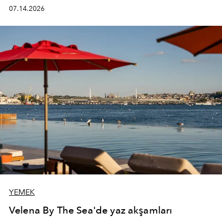
kadının hayatındaki değişimleri gözlemlemek ve bu
07.14.2026
değişimi işlevsellik, zarafet ve yüksek zanaatkarlıkla
(savoir-faire) buluşan parçalara dönüştürmek.
YEMEK
Velena By The Sea'de yaz akşamları