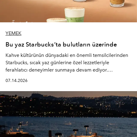
YEMEK
Bu yaz Starbucks’ta bulutların üzerinde
Kahve kültürünün dünyadaki en önemli temsilcilerinden
Starbucks, sıcak yaz günlerine özel lezzetleriyle
ferahlatıcı deneyimler sunmaya devam ediyor.
Starbucks’ın yenilenen yaz menüsüne geçtiğimiz yılın
07.14.2026
favori lezzetlerinden Tiramisu Ailesi geri dönerken,
yepyeni Cloud Frappuccino® Blended Beverage çeşitleri
ve yiyecek alternatifleri yazın keyfine lezzet katıyor.