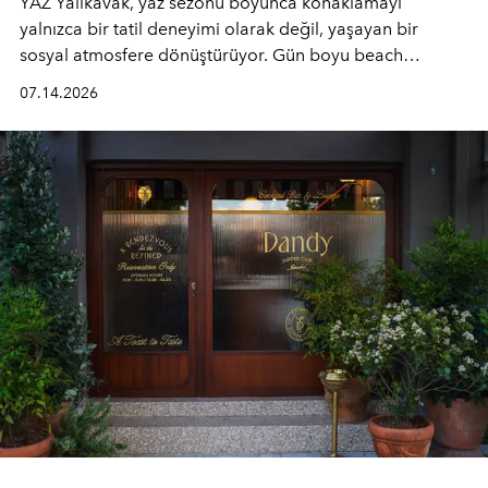
YAZ Yalıkavak, yaz sezonu boyunca konaklamayı
yalnızca bir tatil deneyimi olarak değil, yaşayan bir
sosyal atmosfere dönüştürüyor. Gün boyu beach
alanında DJ performansları ve canlı müzik eşliğinde
07.14.2026
Ege’nin ritmi hissedilirken, akşamları ise Anadolu
mutfağını modern dokunuşlarla müzikle buluşturan
tematik gastronomi geceleri misafirlerle buluşuyor.
Paylaşıma, lezzete ve müziğe odaklanan bu özel
akşamlar, YAZ’ın sade lüks anlayışını gün batımından
geceye taşıyarak her hafta farklı bir deneyim sunuyor.