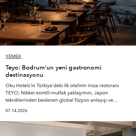
YEMEK
Teyo: Bodrum'un yeni gastronomi
destinasyonu
Oku Hotels'in Türkiye'deki ilk otelinin imza restoranı
TEYO; Nikkei esintili mutfak yaklaşımını, Japon
tekniklerinden beslenen global füzyon anlayışı ve
Ege'nin mevsimsel ürünleriyle buluşturarak çok duyulu
07.14.2026
bir gastronomi deneyimi sunuyor.