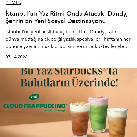
YEMEK
İstanbul’un Yaz Ritmi Onda Atacak: Dandy,
Şehrin En Yeni Sosyal Destinasyonu
İstanbul’un yeni nesil buluşma noktası
Dandy
; rafine
dünya mutfağına eklediği yazlık spesiyalleri, haftanın her
gününe yayılan müzik programı ve imza kokteylleriyle
yaz akşamlarını stil sahibi bir şehir ritüeline
07.14.2026
dönüştürüyor. Şehrin kozmopolit enerjisini "zahmetsiz
lüks" anlayışıyla buluşturan mekan; gurme lezzetleri, iyi
müziği ve açık havadaki özel puro alanını tek bir çatı
altında sunuyor.