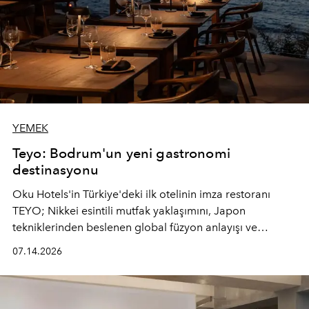
YEMEK
Teyo: Bodrum'un yeni gastronomi
destinasyonu
Oku Hotels'in Türkiye'deki ilk otelinin imza restoranı
TEYO; Nikkei esintili mutfak yaklaşımını, Japon
tekniklerinden beslenen global füzyon anlayışı ve
Ege'nin mevsimsel ürünleriyle buluşturarak çok duyulu
07.14.2026
bir gastronomi deneyimi sunuyor.