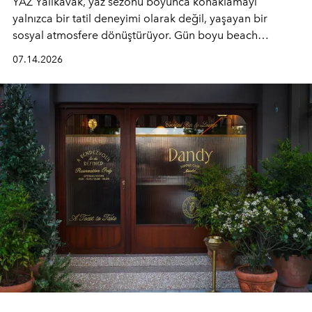
YAZ Yalıkavak, yaz sezonu boyunca konaklamayı
yalnızca bir tatil deneyimi olarak değil, yaşayan bir
sosyal atmosfere dönüştürüyor. Gün boyu beach
alanında DJ performansları ve canlı müzik eşliğinde
07.14.2026
Ege’nin ritmi hissedilirken, akşamları ise Anadolu
mutfağını modern dokunuşlarla müzikle buluşturan
tematik gastronomi geceleri misafirlerle buluşuyor.
Paylaşıma, lezzete ve müziğe odaklanan bu özel
akşamlar, YAZ’ın sade lüks anlayışını gün batımından
geceye taşıyarak her hafta farklı bir deneyim sunuyor.