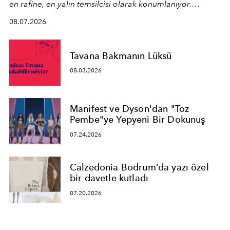
en rafine, en yalın temsilcisi olarak konumlanıyor.
Kusursuz malzeme kalitesini yüksek zanaatkarlıkla
08.07.2026
birleştiren marka; modern mimarinin sınırlarını zorlayan
en yeni seçkisiyle bu imza felsefesini mekanlara taşıyor.
Tavana Bakmanın Lüksü
08.03.2026
Manifest ve Dyson'dan "Toz
Pembe"ye Yepyeni Bir Dokunuş
07.24.2026
Calzedonia Bodrum’da yazı özel
bir davetle kutladı
07.20.2026