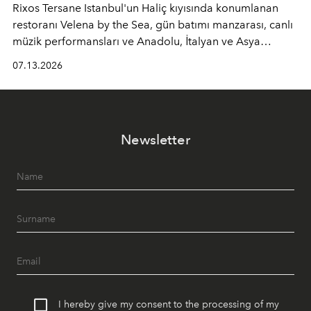
Rixos Tersane Istanbul'un Haliç kıyısında konumlanan
restoranı
Velena by the Sea
, gün batımı manzarası, canlı
müzik performansları ve Anadolu, İtalyan ve Asya
mutfaklarından ilham alan lezzetleriyle yaz boyunca
07.13.2026
İstanbul'un en özel buluşma noktalarından biri olmaya
devam ediyor.
Newsletter
I hereby give my consent to the processing of my