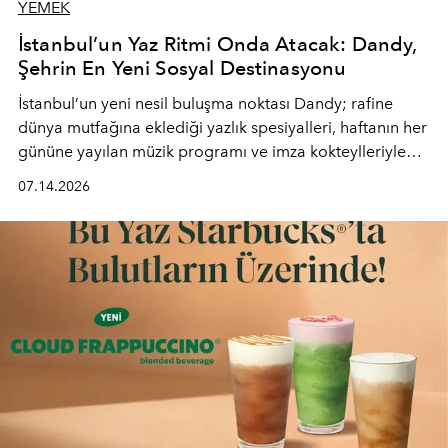
YEMEK
İstanbul’un Yaz Ritmi Onda Atacak: Dandy,
Şehrin En Yeni Sosyal Destinasyonu
İstanbul’un yeni nesil buluşma noktası
Dandy
; rafine
dünya mutfağına eklediği yazlık spesiyalleri, haftanın her
gününe yayılan müzik programı ve imza kokteylleriyle
yaz akşamlarını stil sahibi bir şehir ritüeline
07.14.2026
dönüştürüyor. Şehrin kozmopolit enerjisini "zahmetsiz
lüks" anlayışıyla buluşturan mekan; gurme lezzetleri, iyi
müziği ve açık havadaki özel puro alanını tek bir çatı
altında sunuyor.