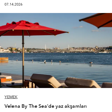
kadının hayatındaki değişimleri gözlemlemek ve bu
07.14.2026
değişimi işlevsellik, zarafet ve yüksek zanaatkarlıkla
(savoir-faire) buluşan parçalara dönüştürmek.
YEMEK
Velena By The Sea'de yaz akşamları