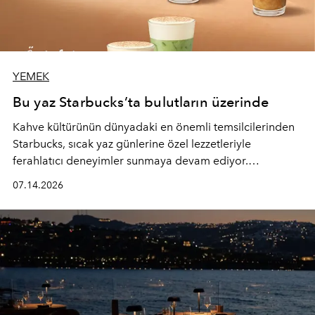
YEMEK
Bu yaz Starbucks’ta bulutların üzerinde
Kahve kültürünün dünyadaki en önemli temsilcilerinden
Starbucks, sıcak yaz günlerine özel lezzetleriyle
ferahlatıcı deneyimler sunmaya devam ediyor.
Starbucks’ın yenilenen yaz menüsüne geçtiğimiz yılın
07.14.2026
favori lezzetlerinden Tiramisu Ailesi geri dönerken,
yepyeni Cloud Frappuccino® Blended Beverage çeşitleri
ve yiyecek alternatifleri yazın keyfine lezzet katıyor.