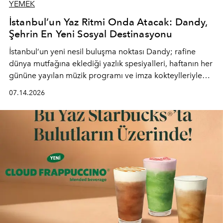
YEMEK
İstanbul’un Yaz Ritmi Onda Atacak: Dandy,
Şehrin En Yeni Sosyal Destinasyonu
İstanbul’un yeni nesil buluşma noktası
Dandy
; rafine
dünya mutfağına eklediği yazlık spesiyalleri, haftanın her
gününe yayılan müzik programı ve imza kokteylleriyle
yaz akşamlarını stil sahibi bir şehir ritüeline
07.14.2026
dönüştürüyor. Şehrin kozmopolit enerjisini "zahmetsiz
lüks" anlayışıyla buluşturan mekan; gurme lezzetleri, iyi
müziği ve açık havadaki özel puro alanını tek bir çatı
altında sunuyor.