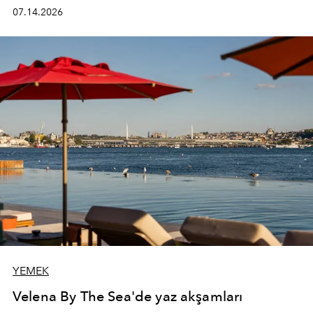
kadının hayatındaki değişimleri gözlemlemek ve bu
07.14.2026
değişimi işlevsellik, zarafet ve yüksek zanaatkarlıkla
(savoir-faire) buluşan parçalara dönüştürmek.
YEMEK
Velena By The Sea'de yaz akşamları