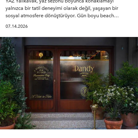
YAZ Yalıkavak, yaz sezonu boyunca konaklamayı
yalnızca bir tatil deneyimi olarak değil, yaşayan bir
sosyal atmosfere dönüştürüyor. Gün boyu beach
alanında DJ performansları ve canlı müzik eşliğinde
07.14.2026
Ege’nin ritmi hissedilirken, akşamları ise Anadolu
mutfağını modern dokunuşlarla müzikle buluşturan
tematik gastronomi geceleri misafirlerle buluşuyor.
Paylaşıma, lezzete ve müziğe odaklanan bu özel
akşamlar, YAZ’ın sade lüks anlayışını gün batımından
geceye taşıyarak her hafta farklı bir deneyim sunuyor.