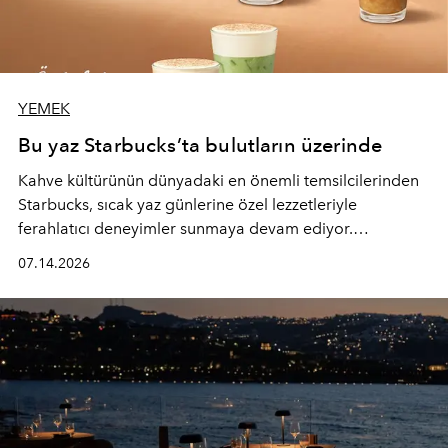
YEMEK
Bu yaz Starbucks’ta bulutların üzerinde
Kahve kültürünün dünyadaki en önemli temsilcilerinden
Starbucks, sıcak yaz günlerine özel lezzetleriyle
ferahlatıcı deneyimler sunmaya devam ediyor.
Starbucks’ın yenilenen yaz menüsüne geçtiğimiz yılın
07.14.2026
favori lezzetlerinden Tiramisu Ailesi geri dönerken,
yepyeni Cloud Frappuccino® Blended Beverage çeşitleri
ve yiyecek alternatifleri yazın keyfine lezzet katıyor.