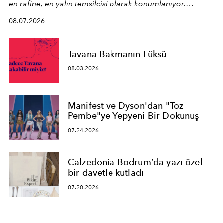
en rafine, en yalın temsilcisi olarak konumlanıyor.
Kusursuz malzeme kalitesini yüksek zanaatkarlıkla
08.07.2026
birleştiren marka; modern mimarinin sınırlarını zorlayan
en yeni seçkisiyle bu imza felsefesini mekanlara taşıyor.
Tavana Bakmanın Lüksü
08.03.2026
Manifest ve Dyson'dan "Toz
Pembe"ye Yepyeni Bir Dokunuş
07.24.2026
Calzedonia Bodrum’da yazı özel
bir davetle kutladı
07.20.2026