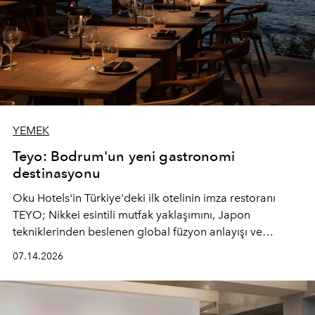
YEMEK
Teyo: Bodrum'un yeni gastronomi
destinasyonu
Oku Hotels'in Türkiye'deki ilk otelinin imza restoranı
TEYO; Nikkei esintili mutfak yaklaşımını, Japon
tekniklerinden beslenen global füzyon anlayışı ve
Ege'nin mevsimsel ürünleriyle buluşturarak çok duyulu
07.14.2026
bir gastronomi deneyimi sunuyor.