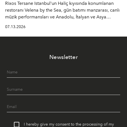
Rixos Tersane Istanbul'un Haliç kıyısında konumlanan
restoranı
Velena by the Sea
, gün batımı manzarası, canlı
müzik performansları ve Anadolu, İtalyan ve Asya
mutfaklarından ilham alan lezzetleriyle yaz boyunca
07.13.2026
İstanbul'un en özel buluşma noktalarından biri olmaya
devam ediyor.
Newsletter
I hereby give my consent to the processing of my