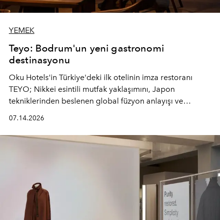
YEMEK
Teyo: Bodrum'un yeni gastronomi
destinasyonu
Oku Hotels'in Türkiye'deki ilk otelinin imza restoranı
TEYO; Nikkei esintili mutfak yaklaşımını, Japon
tekniklerinden beslenen global füzyon anlayışı ve
Ege'nin mevsimsel ürünleriyle buluşturarak çok duyulu
07.14.2026
bir gastronomi deneyimi sunuyor.