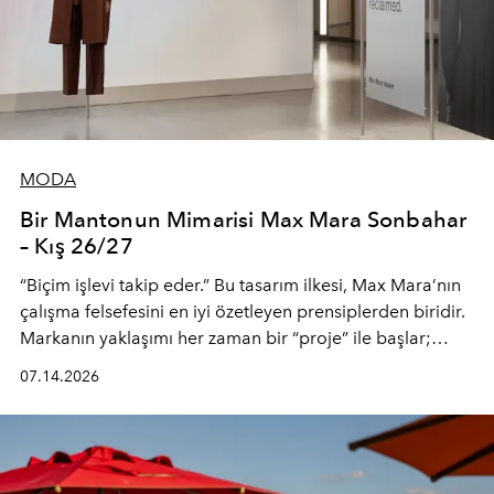
MODA
Bir Mantonun Mimarisi Max Mara Sonbahar
– Kış 26/27
“Biçim işlevi takip eder.” Bu tasarım ilkesi, Max Mara’nın
çalışma felsefesini en iyi özetleyen prensiplerden biridir.
Markanın yaklaşımı her zaman bir “proje” ile başlar;
kadının hayatındaki değişimleri gözlemlemek ve bu
07.14.2026
değişimi işlevsellik, zarafet ve yüksek zanaatkarlıkla
(savoir-faire) buluşan parçalara dönüştürmek.