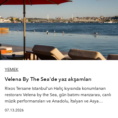
YEMEK
Velena By The Sea'de yaz akşamları
Rixos Tersane Istanbul'un Haliç kıyısında konumlanan
restoranı
Velena by the Sea
, gün batımı manzarası, canlı
müzik performansları ve Anadolu, İtalyan ve Asya
mutfaklarından ilham alan lezzetleriyle yaz boyunca
07.13.2026
İstanbul'un en özel buluşma noktalarından biri olmaya