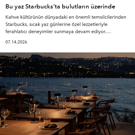
Bu yaz Starbucks’ta bulutların üzerinde
Kahve kültürünün dünyadaki en önemli temsilcilerinden
Starbucks, sıcak yaz günlerine özel lezzetleriyle
ferahlatıcı deneyimler sunmaya devam ediyor.
Starbucks’ın yenilenen yaz menüsüne geçtiğimiz yılın
07.14.2026
favori lezzetlerinden Tiramisu Ailesi geri dönerken,
yepyeni Cloud Frappuccino® Blended Beverage çeşitleri
ve yiyecek alternatifleri yazın keyfine lezzet katıyor.