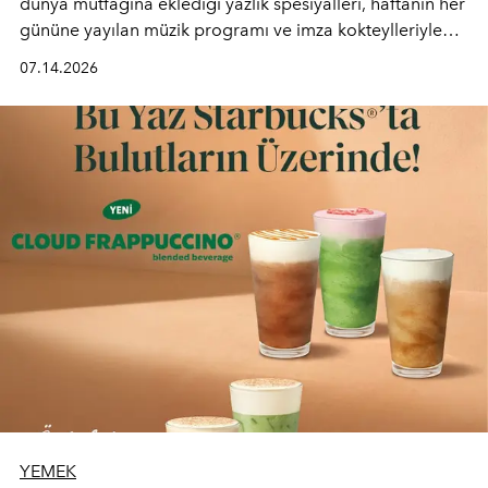
dünya mutfağına eklediği yazlık spesiyalleri, haftanın her
gününe yayılan müzik programı ve imza kokteylleriyle
yaz akşamlarını stil sahibi bir şehir ritüeline
07.14.2026
dönüştürüyor. Şehrin kozmopolit enerjisini "zahmetsiz
lüks" anlayışıyla buluşturan mekan; gurme lezzetleri, iyi
müziği ve açık havadaki özel puro alanını tek bir çatı
altında sunuyor.
YEMEK