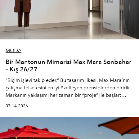
MODA
Bir Mantonun Mimarisi Max Mara Sonbahar
– Kış 26/27
“Biçim işlevi takip eder.” Bu tasarım ilkesi, Max Mara’nın
çalışma felsefesini en iyi özetleyen prensiplerden biridir.
Markanın yaklaşımı her zaman bir “proje” ile başlar;
kadının hayatındaki değişimleri gözlemlemek ve bu
07.14.2026
değişimi işlevsellik, zarafet ve yüksek zanaatkarlıkla
(savoir-faire) buluşan parçalara dönüştürmek.