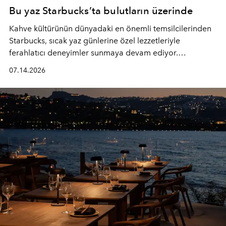
Bu yaz Starbucks’ta bulutların üzerinde
Kahve kültürünün dünyadaki en önemli temsilcilerinden
Starbucks, sıcak yaz günlerine özel lezzetleriyle
ferahlatıcı deneyimler sunmaya devam ediyor.
Starbucks’ın yenilenen yaz menüsüne geçtiğimiz yılın
07.14.2026
favori lezzetlerinden Tiramisu Ailesi geri dönerken,
yepyeni Cloud Frappuccino® Blended Beverage çeşitleri
ve yiyecek alternatifleri yazın keyfine lezzet katıyor.