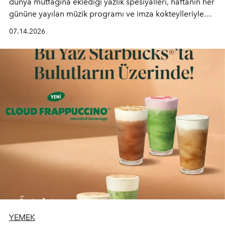
dünya mutfağına eklediği yazlık spesiyalleri, haftanın her
gününe yayılan müzik programı ve imza kokteylleriyle
yaz akşamlarını stil sahibi bir şehir ritüeline
07.14.2026
dönüştürüyor. Şehrin kozmopolit enerjisini "zahmetsiz
lüks" anlayışıyla buluşturan mekan; gurme lezzetleri, iyi
müziği ve açık havadaki özel puro alanını tek bir çatı
altında sunuyor.
YEMEK