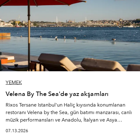
YEMEK
Velena By The Sea'de yaz akşamları
Rixos Tersane Istanbul'un Haliç kıyısında konumlanan
restoranı
Velena by the Sea
, gün batımı manzarası, canlı
müzik performansları ve Anadolu, İtalyan ve Asya
mutfaklarından ilham alan lezzetleriyle yaz boyunca
07.13.2026
İstanbul'un en özel buluşma noktalarından biri olmaya