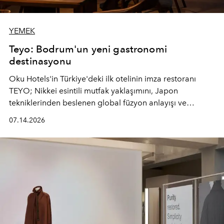
YEMEK
Teyo: Bodrum'un yeni gastronomi
destinasyonu
Oku Hotels'in Türkiye'deki ilk otelinin imza restoranı
TEYO; Nikkei esintili mutfak yaklaşımını, Japon
tekniklerinden beslenen global füzyon anlayışı ve
Ege'nin mevsimsel ürünleriyle buluşturarak çok duyulu
07.14.2026
bir gastronomi deneyimi sunuyor.