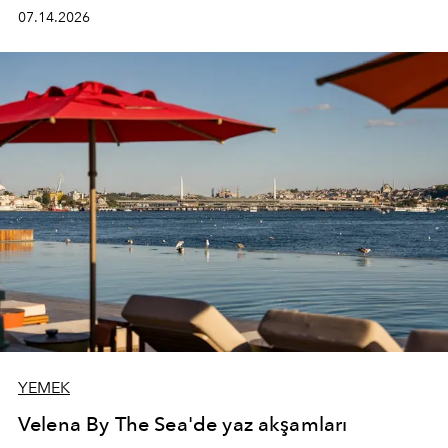
kadının hayatındaki değişimleri gözlemlemek ve bu
07.14.2026
değişimi işlevsellik, zarafet ve yüksek zanaatkarlıkla
(savoir-faire) buluşan parçalara dönüştürmek.
YEMEK
Velena By The Sea'de yaz akşamları