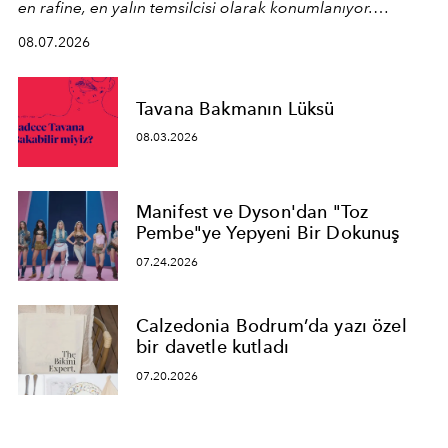
en rafine, en yalın temsilcisi olarak konumlanıyor.
Kusursuz malzeme kalitesini yüksek zanaatkarlıkla
08.07.2026
birleştiren marka; modern mimarinin sınırlarını zorlayan
en yeni seçkisiyle bu imza felsefesini mekanlara taşıyor.
Tavana Bakmanın Lüksü
08.03.2026
Manifest ve Dyson'dan "Toz
Pembe"ye Yepyeni Bir Dokunuş
07.24.2026
Calzedonia Bodrum’da yazı özel
bir davetle kutladı
07.20.2026