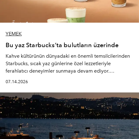
YEMEK
Bu yaz Starbucks’ta bulutların üzerinde
Kahve kültürünün dünyadaki en önemli temsilcilerinden
Starbucks, sıcak yaz günlerine özel lezzetleriyle
ferahlatıcı deneyimler sunmaya devam ediyor.
Starbucks’ın yenilenen yaz menüsüne geçtiğimiz yılın
07.14.2026
favori lezzetlerinden Tiramisu Ailesi geri dönerken,
yepyeni Cloud Frappuccino® Blended Beverage çeşitleri
ve yiyecek alternatifleri yazın keyfine lezzet katıyor.