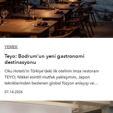
YEMEK
Teyo: Bodrum'un yeni gastronomi
destinasyonu
Oku Hotels'in Türkiye'deki ilk otelinin imza restoranı
TEYO; Nikkei esintili mutfak yaklaşımını, Japon
tekniklerinden beslenen global füzyon anlayışı ve
Ege'nin mevsimsel ürünleriyle buluşturarak çok duyulu
07.14.2026
bir gastronomi deneyimi sunuyor.