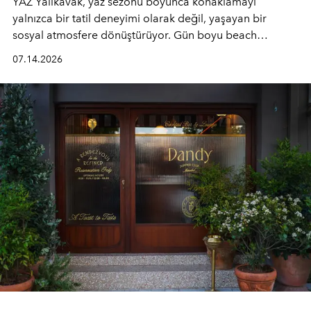
YAZ Yalıkavak, yaz sezonu boyunca konaklamayı
yalnızca bir tatil deneyimi olarak değil, yaşayan bir
sosyal atmosfere dönüştürüyor. Gün boyu beach
alanında DJ performansları ve canlı müzik eşliğinde
07.14.2026
Ege’nin ritmi hissedilirken, akşamları ise Anadolu
mutfağını modern dokunuşlarla müzikle buluşturan
tematik gastronomi geceleri misafirlerle buluşuyor.
Paylaşıma, lezzete ve müziğe odaklanan bu özel
akşamlar, YAZ’ın sade lüks anlayışını gün batımından
geceye taşıyarak her hafta farklı bir deneyim sunuyor.