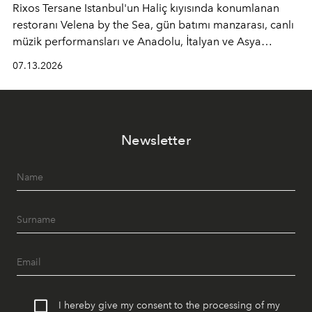
Rixos Tersane Istanbul'un Haliç kıyısında konumlanan
restoranı
Velena by the Sea
, gün batımı manzarası, canlı
müzik performansları ve Anadolu, İtalyan ve Asya
mutfaklarından ilham alan lezzetleriyle yaz boyunca
07.13.2026
İstanbul'un en özel buluşma noktalarından biri olmaya
devam ediyor.
Newsletter
I hereby give my consent to the processing of my