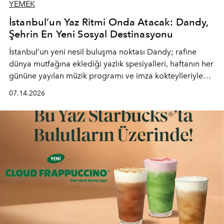
YEMEK
İstanbul’un Yaz Ritmi Onda Atacak: Dandy,
Şehrin En Yeni Sosyal Destinasyonu
İstanbul’un yeni nesil buluşma noktası
Dandy
; rafine
dünya mutfağına eklediği yazlık spesiyalleri, haftanın her
gününe yayılan müzik programı ve imza kokteylleriyle
yaz akşamlarını stil sahibi bir şehir ritüeline
07.14.2026
dönüştürüyor. Şehrin kozmopolit enerjisini "zahmetsiz
lüks" anlayışıyla buluşturan mekan; gurme lezzetleri, iyi
müziği ve açık havadaki özel puro alanını tek bir çatı
altında sunuyor.