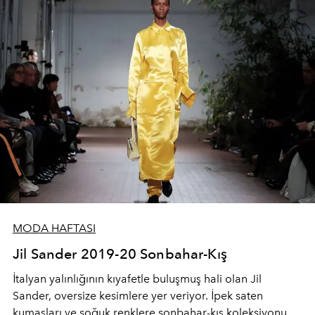
MODA HAFTASI
Jil Sander 2019-20 Sonbahar-Kış
İtalyan yalınlığının kıyafetle buluşmuş hali olan Jil
Sander, oversize kesimlere yer veriyor. İpek saten
kumaşları ve soğuk renklere sonbahar-kış koleksiyonuna