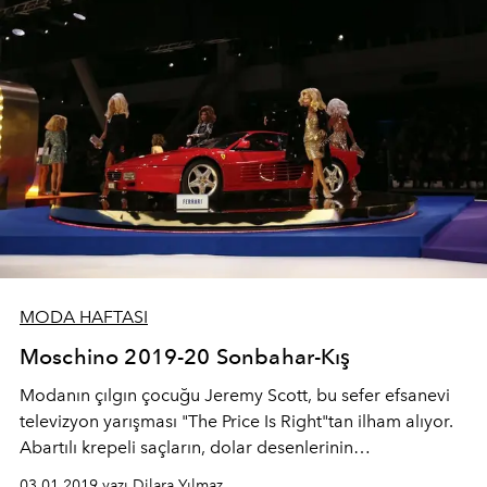
MODA HAFTASI
Moschino 2019-20 Sonbahar-Kış
Modanın çılgın çocuğu Jeremy Scott, bu sefer efsanevi
televizyon yarışması "The Price Is Right"tan ilham alıyor.
Abartılı krepeli saçların, dolar desenlerinin
hakimiyetindeki şovda bu sefer Troll karakterleri de yer
03.01.2019 yazı Dilara Yılmaz