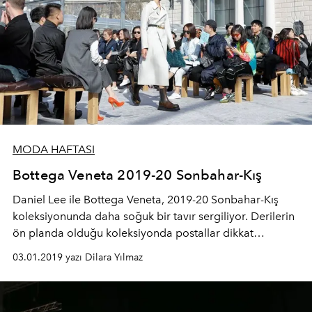
Charlotte Stockdale ve Katie Lyall’ın kurucusu olduğu
Londra merkezli Chaos aksesuar markasıyla işbirliği
parçalarını da gördük. Tech Jewelry adı verilen bir seri
günlük kullanıma uygun lüks parçalar olarak tanıtıldı.
MODA HAFTASI
Bottega Veneta 2019-20 Sonbahar-Kış
Daniel Lee ile Bottega Veneta, 2019-20 Sonbahar-Kış
koleksiyonunda daha soğuk bir tavır sergiliyor. Derilerin
ön planda olduğu koleksiyonda postallar dikkat
çekerken düz kesimler hakimiyeti bulunuyor.
03.01.2019 yazı Dilara Yılmaz