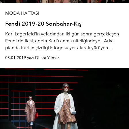
MODA HAFTASI
Fendi 2019-20 Sonbahar-Kış
Karl Lagerfeld'in vefadından iki gün sonra gerçekleşen
Fendi defilesi, adeta Karl'ı anma niteliğindeydi. Arka
planda Karl'ın çizdiği F logosu yer alarak yürüyen
mankenler, onun mirasını son bir kez ünlü İtalyan
03.01.2019 yazı Dilara Yılmaz
modaevi için taşıdılar. Karl'ın imza görünümündeki
yüksek yakalar ve takımların yer aldığı koleksiyonda
1940'lar ve bej tonları hakimdi.