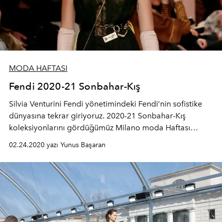
MODA HAFTASI
Fendi 2020-21 Sonbahar-Kış
Silvia Venturini Fendi yönetimindeki Fendi’nin sofistike
dünyasına tekrar giriyoruz. 2020-21 Sonbahar-Kış
koleksiyonlarını gördüğümüz Milano moda Haftası
kapsamında gerçekleşen Fendi defilesi, önümüzdeki yılın
02.24.2020 yazı Yunus Başaran
bolca feminizm dolu geçeceğini, bunun bir
propagandadan çok güçlü kadın imajı çizme üzerine
olduğunu anlattı. 2020-21 Sonbahar-Kış aksesuar
koleksiyonunu da görme şansına eriştiğimiz defilenin
yıldızı yeni akordeon çerçevesiyle Peekaboo çantasıydı.
Nostaljik bir etki yaratan Peekaboo’nun yanı sıra