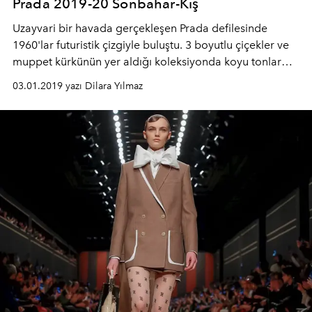
Prada 2019-20 Sonbahar-Kış
Uzayvari bir havada gerçekleşen Prada defilesinde
1960'lar futuristik çizgiyle buluştu. 3 boyutlu çiçekler ve
muppet kürkünün yer aldığı koleksiyonda koyu tonlar
hakimdi
03.01.2019 yazı Dilara Yılmaz