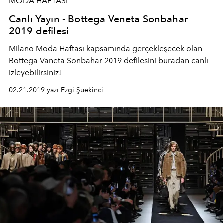
MODA HAFTASI
Canlı Yayın - Bottega Veneta Sonbahar
2019 defilesi
Milano Moda Haftası kapsamında gerçekleşecek olan
Bottega Vaneta Sonbahar 2019 defilesini buradan canlı
izleyebilirsiniz!
02.21.2019 yazı Ezgi Şuekinci