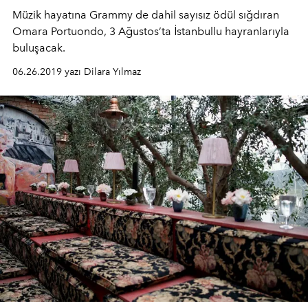
Müzik hayatına Grammy de dahil sayısız ödül sığdıran
Omara Portuondo, 3 Ağustos’ta İstanbullu hayranlarıyla
buluşacak.
06.26.2019 yazı Dilara Yılmaz