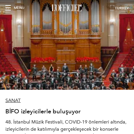
MENU
TURKEY
SANAT
BİFO izleyicilerle buluşuyor
48. İstanbul Müzik Festivali, COVID-19 önlemleri altında,
izleyicilerin de katılımıyla gerçekleşecek bir konserle