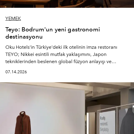
YEMEK
Teyo: Bodrum'un yeni gastronomi
destinasyonu
Oku Hotels'in Türkiye'deki ilk otelinin imza restoranı
TEYO; Nikkei esintili mutfak yaklaşımını, Japon
tekniklerinden beslenen global füzyon anlayışı ve
Ege'nin mevsimsel ürünleriyle buluşturarak çok duyulu
07.14.2026
bir gastronomi deneyimi sunuyor.