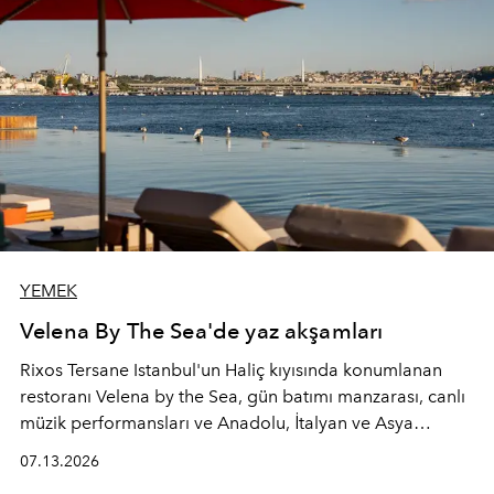
YEMEK
Velena By The Sea'de yaz akşamları
Rixos Tersane Istanbul'un Haliç kıyısında konumlanan
restoranı
Velena by the Sea
, gün batımı manzarası, canlı
müzik performansları ve Anadolu, İtalyan ve Asya
mutfaklarından ilham alan lezzetleriyle yaz boyunca
07.13.2026
İstanbul'un en özel buluşma noktalarından biri olmaya