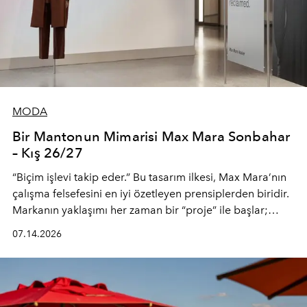
MODA
Bir Mantonun Mimarisi Max Mara Sonbahar
– Kış 26/27
“Biçim işlevi takip eder.” Bu tasarım ilkesi, Max Mara’nın
çalışma felsefesini en iyi özetleyen prensiplerden biridir.
Markanın yaklaşımı her zaman bir “proje” ile başlar;
kadının hayatındaki değişimleri gözlemlemek ve bu
07.14.2026
değişimi işlevsellik, zarafet ve yüksek zanaatkarlıkla
(savoir-faire) buluşan parçalara dönüştürmek.