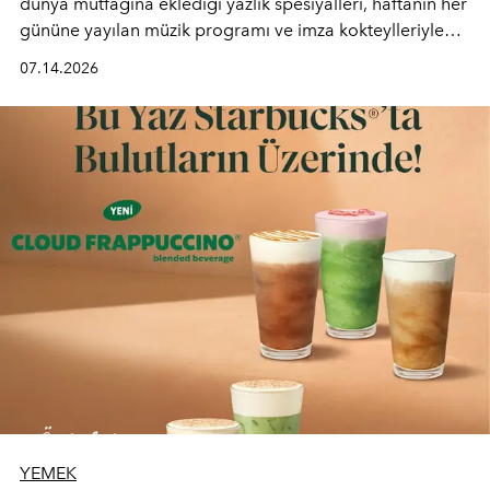
dünya mutfağına eklediği yazlık spesiyalleri, haftanın her
gününe yayılan müzik programı ve imza kokteylleriyle
yaz akşamlarını stil sahibi bir şehir ritüeline
07.14.2026
dönüştürüyor. Şehrin kozmopolit enerjisini "zahmetsiz
lüks" anlayışıyla buluşturan mekan; gurme lezzetleri, iyi
müziği ve açık havadaki özel puro alanını tek bir çatı
altında sunuyor.
YEMEK