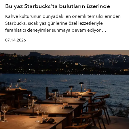
Bu yaz Starbucks’ta bulutların üzerinde
Kahve kültürünün dünyadaki en önemli temsilcilerinden
Starbucks, sıcak yaz günlerine özel lezzetleriyle
ferahlatıcı deneyimler sunmaya devam ediyor.
Starbucks’ın yenilenen yaz menüsüne geçtiğimiz yılın
07.14.2026
favori lezzetlerinden Tiramisu Ailesi geri dönerken,
yepyeni Cloud Frappuccino® Blended Beverage çeşitleri
ve yiyecek alternatifleri yazın keyfine lezzet katıyor.