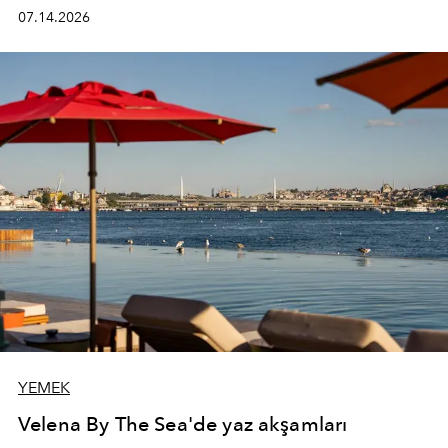
kadının hayatındaki değişimleri gözlemlemek ve bu
07.14.2026
değişimi işlevsellik, zarafet ve yüksek zanaatkarlıkla
(savoir-faire) buluşan parçalara dönüştürmek.
YEMEK
Velena By The Sea'de yaz akşamları