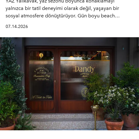
YAZ Yalıkavak, yaz sezonu boyunca konaklamayı
yalnızca bir tatil deneyimi olarak değil, yaşayan bir
sosyal atmosfere dönüştürüyor. Gün boyu beach
alanında DJ performansları ve canlı müzik eşliğinde
07.14.2026
Ege’nin ritmi hissedilirken, akşamları ise Anadolu
mutfağını modern dokunuşlarla müzikle buluşturan
tematik gastronomi geceleri misafirlerle buluşuyor.
Paylaşıma, lezzete ve müziğe odaklanan bu özel
akşamlar, YAZ’ın sade lüks anlayışını gün batımından
geceye taşıyarak her hafta farklı bir deneyim sunuyor.