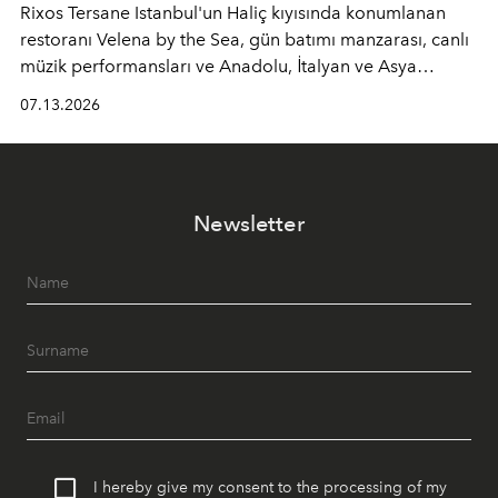
Rixos Tersane Istanbul'un Haliç kıyısında konumlanan
restoranı
Velena by the Sea
, gün batımı manzarası, canlı
müzik performansları ve Anadolu, İtalyan ve Asya
mutfaklarından ilham alan lezzetleriyle yaz boyunca
07.13.2026
İstanbul'un en özel buluşma noktalarından biri olmaya
devam ediyor.
Newsletter
I hereby give my consent to the processing of my