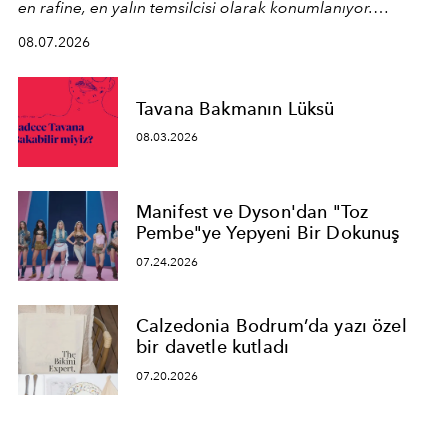
en rafine, en yalın temsilcisi olarak konumlanıyor.
Kusursuz malzeme kalitesini yüksek zanaatkarlıkla
08.07.2026
birleştiren marka; modern mimarinin sınırlarını zorlayan
en yeni seçkisiyle bu imza felsefesini mekanlara taşıyor.
Tavana Bakmanın Lüksü
08.03.2026
Manifest ve Dyson'dan "Toz
Pembe"ye Yepyeni Bir Dokunuş
07.24.2026
Calzedonia Bodrum’da yazı özel
bir davetle kutladı
07.20.2026