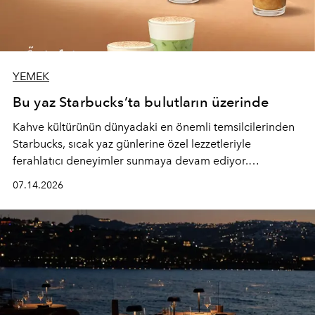
YEMEK
Bu yaz Starbucks’ta bulutların üzerinde
Kahve kültürünün dünyadaki en önemli temsilcilerinden
Starbucks, sıcak yaz günlerine özel lezzetleriyle
ferahlatıcı deneyimler sunmaya devam ediyor.
Starbucks’ın yenilenen yaz menüsüne geçtiğimiz yılın
07.14.2026
favori lezzetlerinden Tiramisu Ailesi geri dönerken,
yepyeni Cloud Frappuccino® Blended Beverage çeşitleri
ve yiyecek alternatifleri yazın keyfine lezzet katıyor.