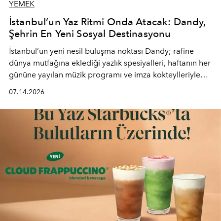
YEMEK
İstanbul’un Yaz Ritmi Onda Atacak: Dandy,
Şehrin En Yeni Sosyal Destinasyonu
İstanbul’un yeni nesil buluşma noktası
Dandy
; rafine
dünya mutfağına eklediği yazlık spesiyalleri, haftanın her
gününe yayılan müzik programı ve imza kokteylleriyle
yaz akşamlarını stil sahibi bir şehir ritüeline
07.14.2026
dönüştürüyor. Şehrin kozmopolit enerjisini "zahmetsiz
lüks" anlayışıyla buluşturan mekan; gurme lezzetleri, iyi
müziği ve açık havadaki özel puro alanını tek bir çatı
altında sunuyor.