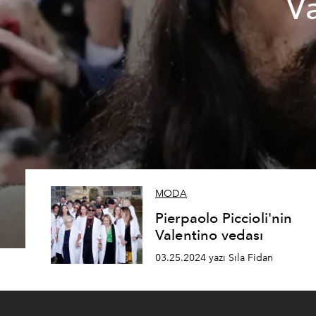
Va
MODA
Pierpaolo Piccioli'nin
Valentino vedası
03.25.2024 yazı Sıla Fidan