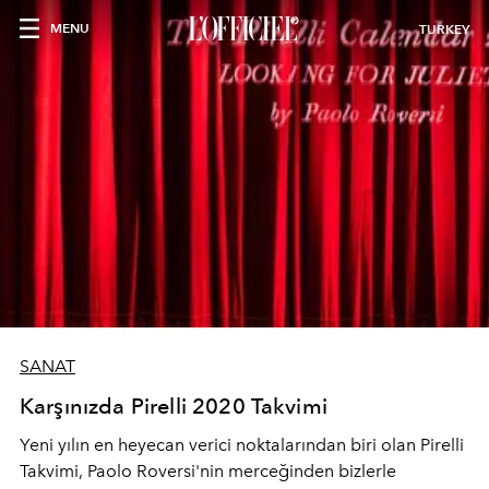
MENU
TURKEY
SANAT
Karşınızda Pirelli 2020 Takvimi
Yeni yılın en heyecan verici noktalarından biri olan Pirelli
Takvimi, Paolo Roversi'nin merceğinden bizlerle