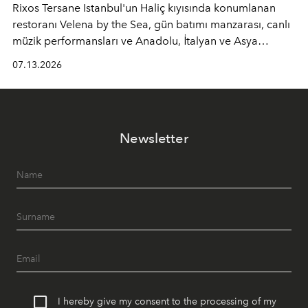
Rixos Tersane Istanbul'un Haliç kıyısında konumlanan
restoranı
Velena by the Sea
, gün batımı manzarası, canlı
müzik performansları ve Anadolu, İtalyan ve Asya
mutfaklarından ilham alan lezzetleriyle yaz boyunca
07.13.2026
İstanbul'un en özel buluşma noktalarından biri olmaya
devam ediyor.
Newsletter
I hereby give my consent to the processing of my