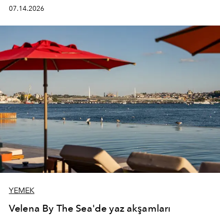
kadının hayatındaki değişimleri gözlemlemek ve bu
07.14.2026
değişimi işlevsellik, zarafet ve yüksek zanaatkarlıkla
(savoir-faire) buluşan parçalara dönüştürmek.
YEMEK
Velena By The Sea'de yaz akşamları