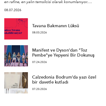
en rafine, en yalın temsilcisi olarak konumlanıyor.
Kusursuz malzeme kalitesini yüksek zanaatkarlıkla
08.07.2026
birleştiren marka; modern mimarinin sınırlarını zorlayan
en yeni seçkisiyle bu imza felsefesini mekanlara taşıyor.
Tavana Bakmanın Lüksü
08.03.2026
Manifest ve Dyson'dan "Toz
Pembe"ye Yepyeni Bir Dokunuş
07.24.2026
Calzedonia Bodrum’da yazı özel
bir davetle kutladı
07.20.2026