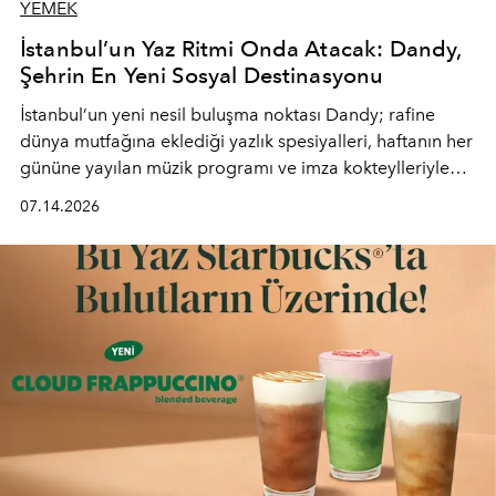
YEMEK
İstanbul’un Yaz Ritmi Onda Atacak: Dandy,
Şehrin En Yeni Sosyal Destinasyonu
İstanbul’un yeni nesil buluşma noktası
Dandy
; rafine
dünya mutfağına eklediği yazlık spesiyalleri, haftanın her
gününe yayılan müzik programı ve imza kokteylleriyle
yaz akşamlarını stil sahibi bir şehir ritüeline
07.14.2026
dönüştürüyor. Şehrin kozmopolit enerjisini "zahmetsiz
lüks" anlayışıyla buluşturan mekan; gurme lezzetleri, iyi
müziği ve açık havadaki özel puro alanını tek bir çatı
altında sunuyor.