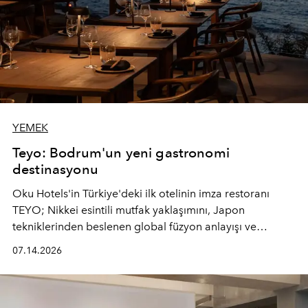
YEMEK
Teyo: Bodrum'un yeni gastronomi
destinasyonu
Oku Hotels'in Türkiye'deki ilk otelinin imza restoranı
TEYO; Nikkei esintili mutfak yaklaşımını, Japon
tekniklerinden beslenen global füzyon anlayışı ve
Ege'nin mevsimsel ürünleriyle buluşturarak çok duyulu
07.14.2026
bir gastronomi deneyimi sunuyor.