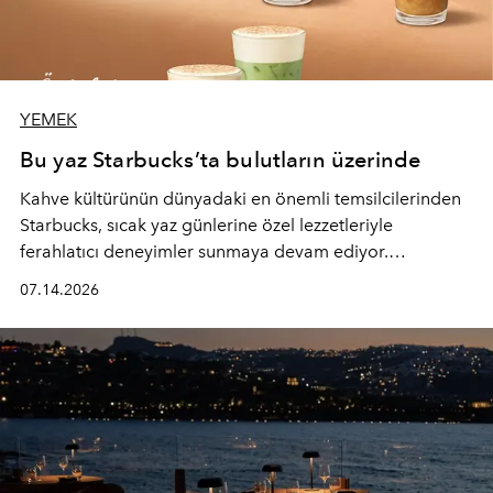
YEMEK
Bu yaz Starbucks’ta bulutların üzerinde
Kahve kültürünün dünyadaki en önemli temsilcilerinden
Starbucks, sıcak yaz günlerine özel lezzetleriyle
ferahlatıcı deneyimler sunmaya devam ediyor.
Starbucks’ın yenilenen yaz menüsüne geçtiğimiz yılın
07.14.2026
favori lezzetlerinden Tiramisu Ailesi geri dönerken,
yepyeni Cloud Frappuccino® Blended Beverage çeşitleri
ve yiyecek alternatifleri yazın keyfine lezzet katıyor.