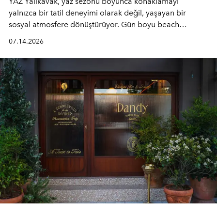
YAZ Yalıkavak, yaz sezonu boyunca konaklamayı
yalnızca bir tatil deneyimi olarak değil, yaşayan bir
sosyal atmosfere dönüştürüyor. Gün boyu beach
alanında DJ performansları ve canlı müzik eşliğinde
07.14.2026
Ege’nin ritmi hissedilirken, akşamları ise Anadolu
mutfağını modern dokunuşlarla müzikle buluşturan
tematik gastronomi geceleri misafirlerle buluşuyor.
Paylaşıma, lezzete ve müziğe odaklanan bu özel
akşamlar, YAZ’ın sade lüks anlayışını gün batımından
geceye taşıyarak her hafta farklı bir deneyim sunuyor.