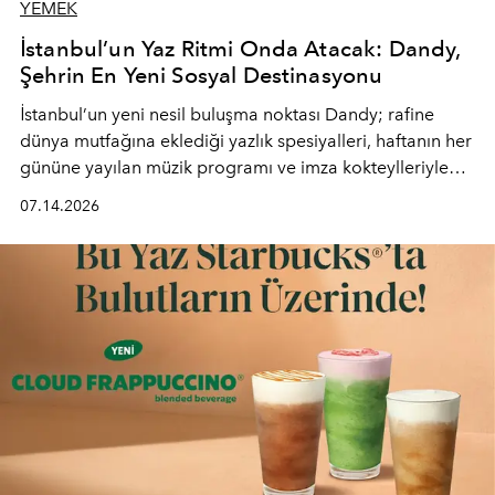
YEMEK
İstanbul’un Yaz Ritmi Onda Atacak: Dandy,
Şehrin En Yeni Sosyal Destinasyonu
İstanbul’un yeni nesil buluşma noktası
Dandy
; rafine
dünya mutfağına eklediği yazlık spesiyalleri, haftanın her
gününe yayılan müzik programı ve imza kokteylleriyle
yaz akşamlarını stil sahibi bir şehir ritüeline
07.14.2026
dönüştürüyor. Şehrin kozmopolit enerjisini "zahmetsiz
lüks" anlayışıyla buluşturan mekan; gurme lezzetleri, iyi
müziği ve açık havadaki özel puro alanını tek bir çatı
altında sunuyor.