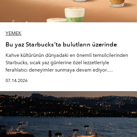
YEMEK
Bu yaz Starbucks’ta bulutların üzerinde
Kahve kültürünün dünyadaki en önemli temsilcilerinden
Starbucks, sıcak yaz günlerine özel lezzetleriyle
ferahlatıcı deneyimler sunmaya devam ediyor.
Starbucks’ın yenilenen yaz menüsüne geçtiğimiz yılın
07.14.2026
favori lezzetlerinden Tiramisu Ailesi geri dönerken,
yepyeni Cloud Frappuccino® Blended Beverage çeşitleri
ve yiyecek alternatifleri yazın keyfine lezzet katıyor.