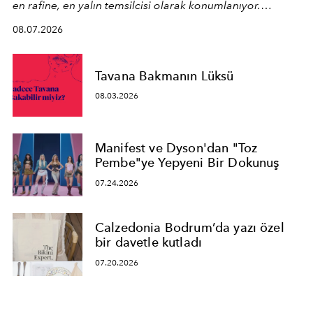
en rafine, en yalın temsilcisi olarak konumlanıyor.
Kusursuz malzeme kalitesini yüksek zanaatkarlıkla
08.07.2026
birleştiren marka; modern mimarinin sınırlarını zorlayan
en yeni seçkisiyle bu imza felsefesini mekanlara taşıyor.
Tavana Bakmanın Lüksü
08.03.2026
Manifest ve Dyson'dan "Toz
Pembe"ye Yepyeni Bir Dokunuş
07.24.2026
Calzedonia Bodrum’da yazı özel
bir davetle kutladı
07.20.2026