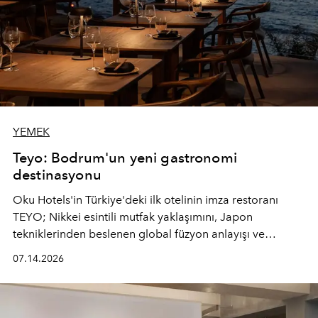
YEMEK
Teyo: Bodrum'un yeni gastronomi
destinasyonu
Oku Hotels'in Türkiye'deki ilk otelinin imza restoranı
TEYO; Nikkei esintili mutfak yaklaşımını, Japon
tekniklerinden beslenen global füzyon anlayışı ve
Ege'nin mevsimsel ürünleriyle buluşturarak çok duyulu
07.14.2026
bir gastronomi deneyimi sunuyor.