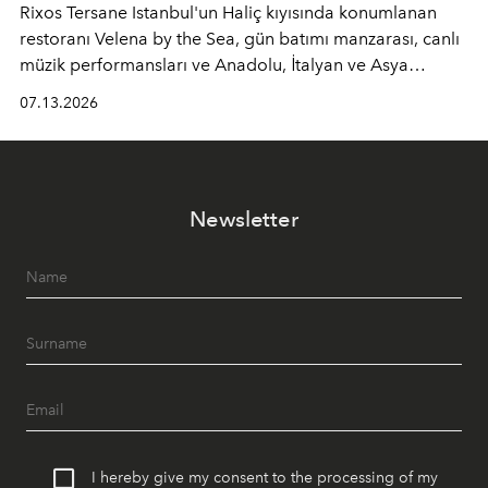
Rixos Tersane Istanbul'un Haliç kıyısında konumlanan
restoranı
Velena by the Sea
, gün batımı manzarası, canlı
müzik performansları ve Anadolu, İtalyan ve Asya
mutfaklarından ilham alan lezzetleriyle yaz boyunca
07.13.2026
İstanbul'un en özel buluşma noktalarından biri olmaya
devam ediyor.
Newsletter
I hereby give my consent to the processing of my