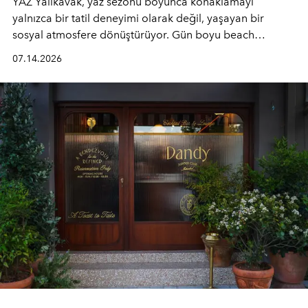
YAZ Yalıkavak, yaz sezonu boyunca konaklamayı
yalnızca bir tatil deneyimi olarak değil, yaşayan bir
sosyal atmosfere dönüştürüyor. Gün boyu beach
alanında DJ performansları ve canlı müzik eşliğinde
07.14.2026
Ege’nin ritmi hissedilirken, akşamları ise Anadolu
mutfağını modern dokunuşlarla müzikle buluşturan
tematik gastronomi geceleri misafirlerle buluşuyor.
Paylaşıma, lezzete ve müziğe odaklanan bu özel
akşamlar, YAZ’ın sade lüks anlayışını gün batımından
geceye taşıyarak her hafta farklı bir deneyim sunuyor.