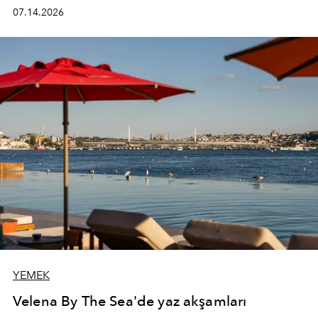
kadının hayatındaki değişimleri gözlemlemek ve bu
07.14.2026
değişimi işlevsellik, zarafet ve yüksek zanaatkarlıkla
(savoir-faire) buluşan parçalara dönüştürmek.
YEMEK
Velena By The Sea'de yaz akşamları