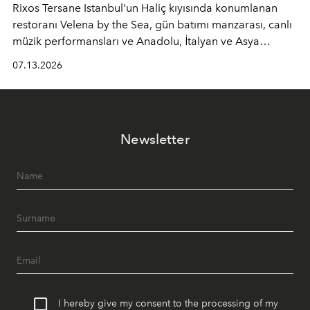
Rixos Tersane Istanbul'un Haliç kıyısında konumlanan
restoranı
Velena by the Sea
, gün batımı manzarası, canlı
müzik performansları ve Anadolu, İtalyan ve Asya
mutfaklarından ilham alan lezzetleriyle yaz boyunca
07.13.2026
İstanbul'un en özel buluşma noktalarından biri olmaya
devam ediyor.
Newsletter
I hereby give my consent to the processing of my