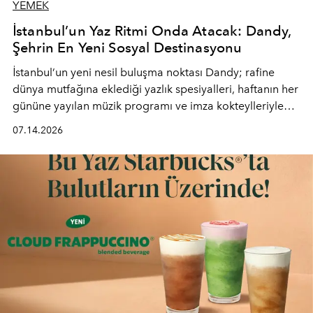
YEMEK
İstanbul’un Yaz Ritmi Onda Atacak: Dandy,
Şehrin En Yeni Sosyal Destinasyonu
İstanbul’un yeni nesil buluşma noktası
Dandy
; rafine
dünya mutfağına eklediği yazlık spesiyalleri, haftanın her
gününe yayılan müzik programı ve imza kokteylleriyle
yaz akşamlarını stil sahibi bir şehir ritüeline
07.14.2026
dönüştürüyor. Şehrin kozmopolit enerjisini "zahmetsiz
lüks" anlayışıyla buluşturan mekan; gurme lezzetleri, iyi
müziği ve açık havadaki özel puro alanını tek bir çatı
altında sunuyor.