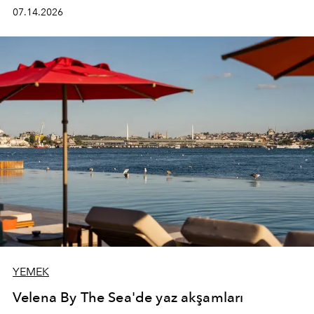
kadının hayatındaki değişimleri gözlemlemek ve bu
07.14.2026
değişimi işlevsellik, zarafet ve yüksek zanaatkarlıkla
(savoir-faire) buluşan parçalara dönüştürmek.
YEMEK
Velena By The Sea'de yaz akşamları