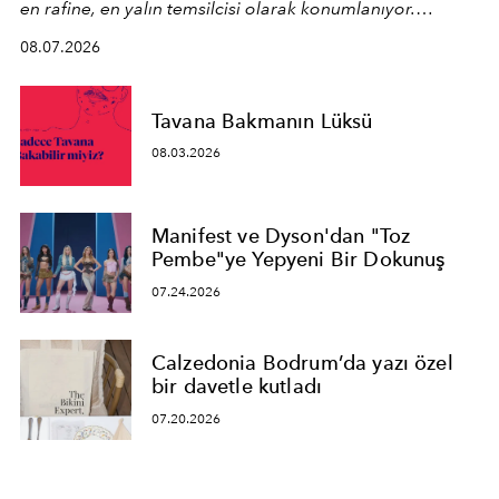
en rafine, en yalın temsilcisi olarak konumlanıyor.
Kusursuz malzeme kalitesini yüksek zanaatkarlıkla
08.07.2026
birleştiren marka; modern mimarinin sınırlarını zorlayan
en yeni seçkisiyle bu imza felsefesini mekanlara taşıyor.
Tavana Bakmanın Lüksü
08.03.2026
Manifest ve Dyson'dan "Toz
Pembe"ye Yepyeni Bir Dokunuş
07.24.2026
Calzedonia Bodrum’da yazı özel
bir davetle kutladı
07.20.2026