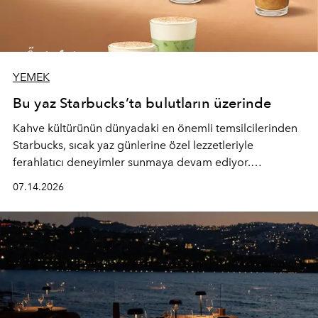
YEMEK
Bu yaz Starbucks’ta bulutların üzerinde
Kahve kültürünün dünyadaki en önemli temsilcilerinden
Starbucks, sıcak yaz günlerine özel lezzetleriyle
ferahlatıcı deneyimler sunmaya devam ediyor.
Starbucks’ın yenilenen yaz menüsüne geçtiğimiz yılın
07.14.2026
favori lezzetlerinden Tiramisu Ailesi geri dönerken,
yepyeni Cloud Frappuccino® Blended Beverage çeşitleri
ve yiyecek alternatifleri yazın keyfine lezzet katıyor.