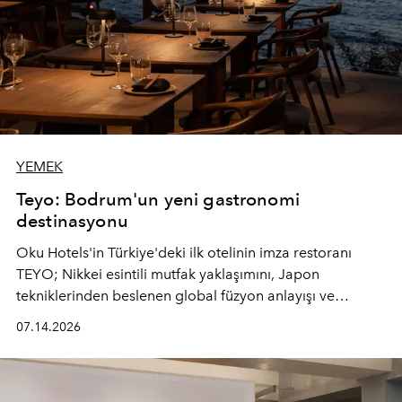
YEMEK
Teyo: Bodrum'un yeni gastronomi
destinasyonu
Oku Hotels'in Türkiye'deki ilk otelinin imza restoranı
TEYO; Nikkei esintili mutfak yaklaşımını, Japon
tekniklerinden beslenen global füzyon anlayışı ve
Ege'nin mevsimsel ürünleriyle buluşturarak çok duyulu
07.14.2026
bir gastronomi deneyimi sunuyor.