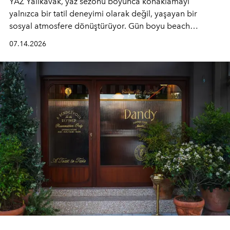
YAZ Yalıkavak, yaz sezonu boyunca konaklamayı
yalnızca bir tatil deneyimi olarak değil, yaşayan bir
sosyal atmosfere dönüştürüyor. Gün boyu beach
alanında DJ performansları ve canlı müzik eşliğinde
07.14.2026
Ege’nin ritmi hissedilirken, akşamları ise Anadolu
mutfağını modern dokunuşlarla müzikle buluşturan
tematik gastronomi geceleri misafirlerle buluşuyor.
Paylaşıma, lezzete ve müziğe odaklanan bu özel
akşamlar, YAZ’ın sade lüks anlayışını gün batımından
geceye taşıyarak her hafta farklı bir deneyim sunuyor.