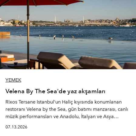
YEMEK
Velena By The Sea'de yaz akşamları
Rixos Tersane Istanbul'un Haliç kıyısında konumlanan
restoranı
Velena by the Sea
, gün batımı manzarası, canlı
müzik performansları ve Anadolu, İtalyan ve Asya
mutfaklarından ilham alan lezzetleriyle yaz boyunca
07.13.2026
İstanbul'un en özel buluşma noktalarından biri olmaya