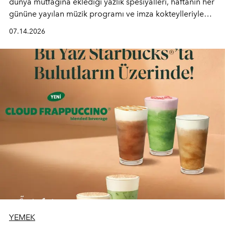
dünya mutfağına eklediği yazlık spesiyalleri, haftanın her
gününe yayılan müzik programı ve imza kokteylleriyle
yaz akşamlarını stil sahibi bir şehir ritüeline
07.14.2026
dönüştürüyor. Şehrin kozmopolit enerjisini "zahmetsiz
lüks" anlayışıyla buluşturan mekan; gurme lezzetleri, iyi
müziği ve açık havadaki özel puro alanını tek bir çatı
altında sunuyor.
YEMEK