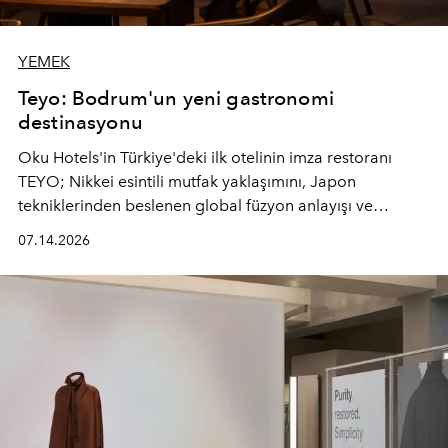
YEMEK
Teyo: Bodrum'un yeni gastronomi
destinasyonu
Oku Hotels'in Türkiye'deki ilk otelinin imza restoranı
TEYO; Nikkei esintili mutfak yaklaşımını, Japon
tekniklerinden beslenen global füzyon anlayışı ve
Ege'nin mevsimsel ürünleriyle buluşturarak çok duyulu
07.14.2026
bir gastronomi deneyimi sunuyor.