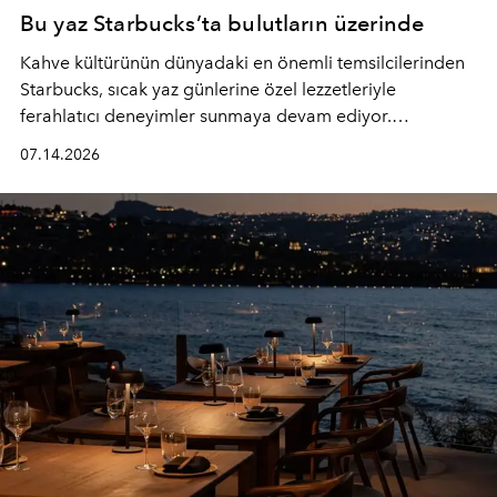
Bu yaz Starbucks’ta bulutların üzerinde
Kahve kültürünün dünyadaki en önemli temsilcilerinden
Starbucks, sıcak yaz günlerine özel lezzetleriyle
ferahlatıcı deneyimler sunmaya devam ediyor.
Starbucks’ın yenilenen yaz menüsüne geçtiğimiz yılın
07.14.2026
favori lezzetlerinden Tiramisu Ailesi geri dönerken,
yepyeni Cloud Frappuccino® Blended Beverage çeşitleri
ve yiyecek alternatifleri yazın keyfine lezzet katıyor.