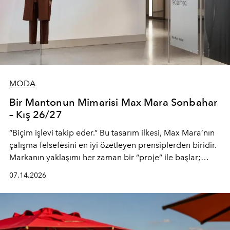
MODA
Bir Mantonun Mimarisi Max Mara Sonbahar
– Kış 26/27
“Biçim işlevi takip eder.” Bu tasarım ilkesi, Max Mara’nın
çalışma felsefesini en iyi özetleyen prensiplerden biridir.
Markanın yaklaşımı her zaman bir “proje” ile başlar;
kadının hayatındaki değişimleri gözlemlemek ve bu
07.14.2026
değişimi işlevsellik, zarafet ve yüksek zanaatkarlıkla
(savoir-faire) buluşan parçalara dönüştürmek.