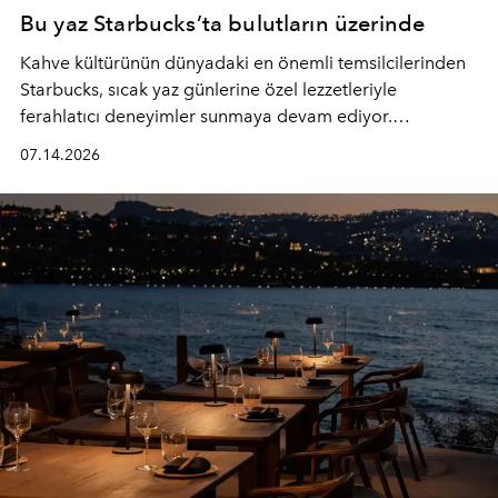
Bu yaz Starbucks’ta bulutların üzerinde
Kahve kültürünün dünyadaki en önemli temsilcilerinden
Starbucks, sıcak yaz günlerine özel lezzetleriyle
ferahlatıcı deneyimler sunmaya devam ediyor.
Starbucks’ın yenilenen yaz menüsüne geçtiğimiz yılın
07.14.2026
favori lezzetlerinden Tiramisu Ailesi geri dönerken,
yepyeni Cloud Frappuccino® Blended Beverage çeşitleri
ve yiyecek alternatifleri yazın keyfine lezzet katıyor.