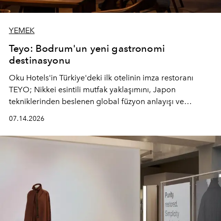
YEMEK
Teyo: Bodrum'un yeni gastronomi
destinasyonu
Oku Hotels'in Türkiye'deki ilk otelinin imza restoranı
TEYO; Nikkei esintili mutfak yaklaşımını, Japon
tekniklerinden beslenen global füzyon anlayışı ve
Ege'nin mevsimsel ürünleriyle buluşturarak çok duyulu
07.14.2026
bir gastronomi deneyimi sunuyor.