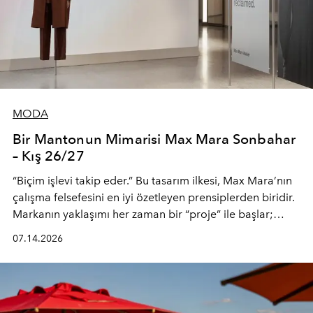
MODA
Bir Mantonun Mimarisi Max Mara Sonbahar
– Kış 26/27
“Biçim işlevi takip eder.” Bu tasarım ilkesi, Max Mara’nın
çalışma felsefesini en iyi özetleyen prensiplerden biridir.
Markanın yaklaşımı her zaman bir “proje” ile başlar;
kadının hayatındaki değişimleri gözlemlemek ve bu
07.14.2026
değişimi işlevsellik, zarafet ve yüksek zanaatkarlıkla
(savoir-faire) buluşan parçalara dönüştürmek.