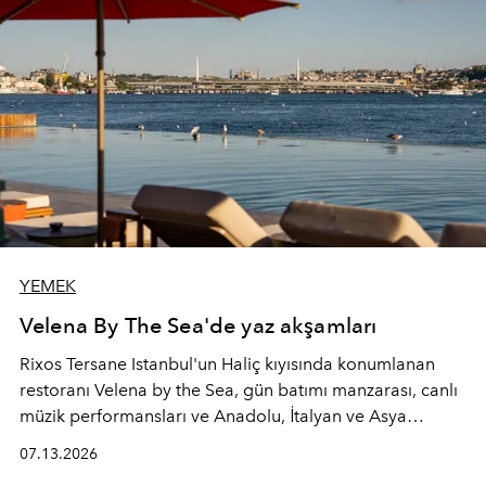
YEMEK
Velena By The Sea'de yaz akşamları
Rixos Tersane Istanbul'un Haliç kıyısında konumlanan
restoranı
Velena by the Sea
, gün batımı manzarası, canlı
müzik performansları ve Anadolu, İtalyan ve Asya
mutfaklarından ilham alan lezzetleriyle yaz boyunca
07.13.2026
İstanbul'un en özel buluşma noktalarından biri olmaya