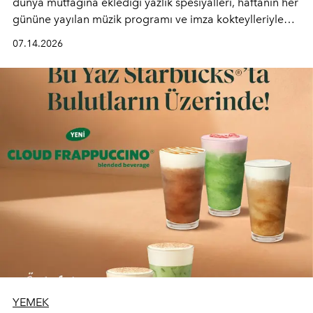
dünya mutfağına eklediği yazlık spesiyalleri, haftanın her
gününe yayılan müzik programı ve imza kokteylleriyle
yaz akşamlarını stil sahibi bir şehir ritüeline
07.14.2026
dönüştürüyor. Şehrin kozmopolit enerjisini "zahmetsiz
lüks" anlayışıyla buluşturan mekan; gurme lezzetleri, iyi
müziği ve açık havadaki özel puro alanını tek bir çatı
altında sunuyor.
YEMEK