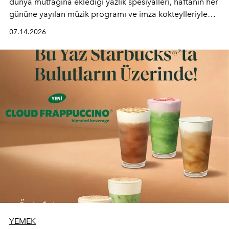
dünya mutfağına eklediği yazlık spesiyalleri, haftanın her
gününe yayılan müzik programı ve imza kokteylleriyle
yaz akşamlarını stil sahibi bir şehir ritüeline
07.14.2026
dönüştürüyor. Şehrin kozmopolit enerjisini "zahmetsiz
lüks" anlayışıyla buluşturan mekan; gurme lezzetleri, iyi
müziği ve açık havadaki özel puro alanını tek bir çatı
altında sunuyor.
YEMEK