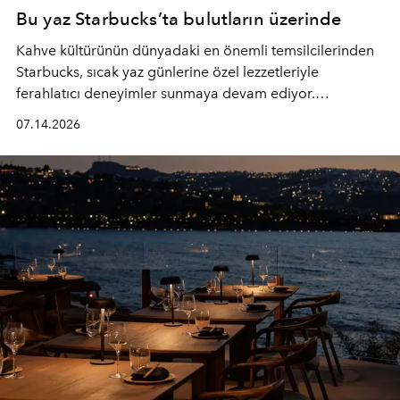
Bu yaz Starbucks’ta bulutların üzerinde
Kahve kültürünün dünyadaki en önemli temsilcilerinden
Starbucks, sıcak yaz günlerine özel lezzetleriyle
ferahlatıcı deneyimler sunmaya devam ediyor.
Starbucks’ın yenilenen yaz menüsüne geçtiğimiz yılın
07.14.2026
favori lezzetlerinden Tiramisu Ailesi geri dönerken,
yepyeni Cloud Frappuccino® Blended Beverage çeşitleri
ve yiyecek alternatifleri yazın keyfine lezzet katıyor.