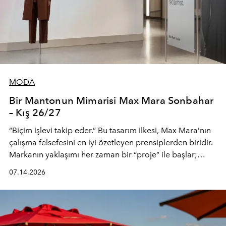
MODA
Bir Mantonun Mimarisi Max Mara Sonbahar
– Kış 26/27
“Biçim işlevi takip eder.” Bu tasarım ilkesi, Max Mara’nın
çalışma felsefesini en iyi özetleyen prensiplerden biridir.
Markanın yaklaşımı her zaman bir “proje” ile başlar;
kadının hayatındaki değişimleri gözlemlemek ve bu
07.14.2026
değişimi işlevsellik, zarafet ve yüksek zanaatkarlıkla
(savoir-faire) buluşan parçalara dönüştürmek.