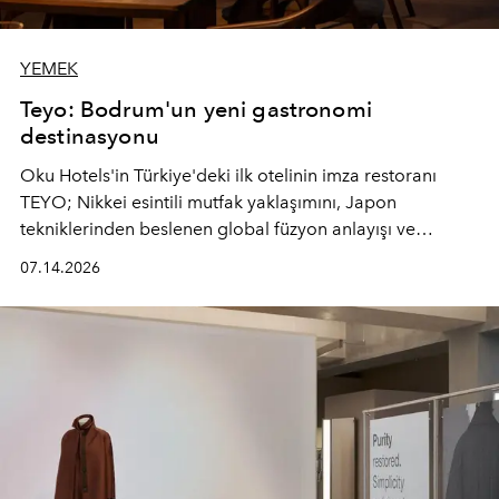
YEMEK
Teyo: Bodrum'un yeni gastronomi
destinasyonu
Oku Hotels'in Türkiye'deki ilk otelinin imza restoranı
TEYO; Nikkei esintili mutfak yaklaşımını, Japon
tekniklerinden beslenen global füzyon anlayışı ve
Ege'nin mevsimsel ürünleriyle buluşturarak çok duyulu
07.14.2026
bir gastronomi deneyimi sunuyor.