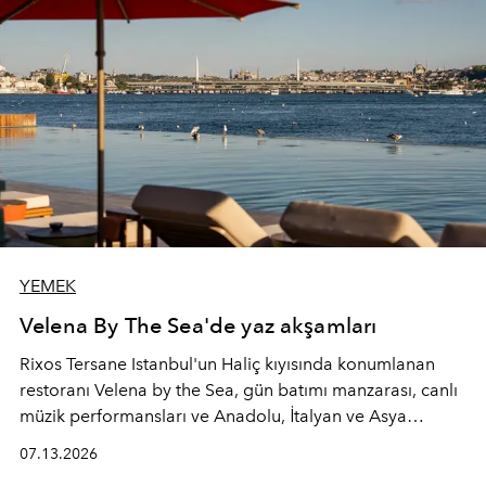
YEMEK
Velena By The Sea'de yaz akşamları
Rixos Tersane Istanbul'un Haliç kıyısında konumlanan
restoranı
Velena by the Sea
, gün batımı manzarası, canlı
müzik performansları ve Anadolu, İtalyan ve Asya
mutfaklarından ilham alan lezzetleriyle yaz boyunca
07.13.2026
İstanbul'un en özel buluşma noktalarından biri olmaya