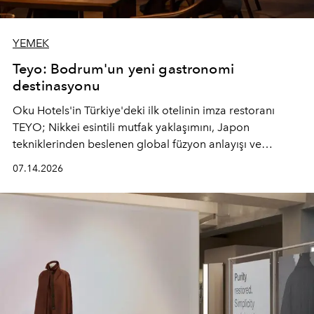
YEMEK
Teyo: Bodrum'un yeni gastronomi
destinasyonu
Oku Hotels'in Türkiye'deki ilk otelinin imza restoranı
TEYO; Nikkei esintili mutfak yaklaşımını, Japon
tekniklerinden beslenen global füzyon anlayışı ve
Ege'nin mevsimsel ürünleriyle buluşturarak çok duyulu
07.14.2026
bir gastronomi deneyimi sunuyor.