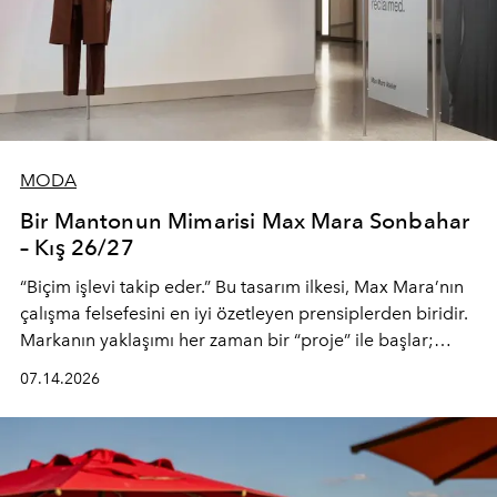
MODA
Bir Mantonun Mimarisi Max Mara Sonbahar
– Kış 26/27
“Biçim işlevi takip eder.” Bu tasarım ilkesi, Max Mara’nın
çalışma felsefesini en iyi özetleyen prensiplerden biridir.
Markanın yaklaşımı her zaman bir “proje” ile başlar;
kadının hayatındaki değişimleri gözlemlemek ve bu
07.14.2026
değişimi işlevsellik, zarafet ve yüksek zanaatkarlıkla
(savoir-faire) buluşan parçalara dönüştürmek.