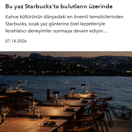
Bu yaz Starbucks’ta bulutların üzerinde
Kahve kültürünün dünyadaki en önemli temsilcilerinden
Starbucks, sıcak yaz günlerine özel lezzetleriyle
ferahlatıcı deneyimler sunmaya devam ediyor.
Starbucks’ın yenilenen yaz menüsüne geçtiğimiz yılın
07.14.2026
favori lezzetlerinden Tiramisu Ailesi geri dönerken,
yepyeni Cloud Frappuccino® Blended Beverage çeşitleri
ve yiyecek alternatifleri yazın keyfine lezzet katıyor.