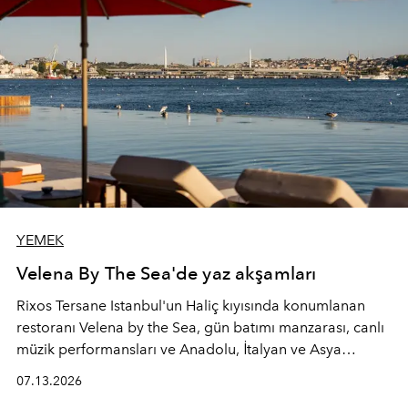
YEMEK
Velena By The Sea'de yaz akşamları
Rixos Tersane Istanbul'un Haliç kıyısında konumlanan
restoranı
Velena by the Sea
, gün batımı manzarası, canlı
müzik performansları ve Anadolu, İtalyan ve Asya
mutfaklarından ilham alan lezzetleriyle yaz boyunca
07.13.2026
İstanbul'un en özel buluşma noktalarından biri olmaya