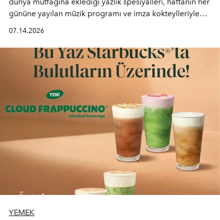
dünya mutfağına eklediği yazlık spesiyalleri, haftanın her
gününe yayılan müzik programı ve imza kokteylleriyle
yaz akşamlarını stil sahibi bir şehir ritüeline
07.14.2026
dönüştürüyor. Şehrin kozmopolit enerjisini "zahmetsiz
lüks" anlayışıyla buluşturan mekan; gurme lezzetleri, iyi
müziği ve açık havadaki özel puro alanını tek bir çatı
altında sunuyor.
YEMEK