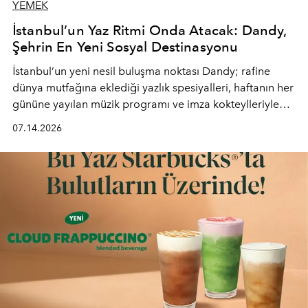
YEMEK
İstanbul’un Yaz Ritmi Onda Atacak: Dandy,
Şehrin En Yeni Sosyal Destinasyonu
İstanbul’un yeni nesil buluşma noktası
Dandy
; rafine
dünya mutfağına eklediği yazlık spesiyalleri, haftanın her
gününe yayılan müzik programı ve imza kokteylleriyle
yaz akşamlarını stil sahibi bir şehir ritüeline
07.14.2026
dönüştürüyor. Şehrin kozmopolit enerjisini "zahmetsiz
lüks" anlayışıyla buluşturan mekan; gurme lezzetleri, iyi
müziği ve açık havadaki özel puro alanını tek bir çatı
altında sunuyor.