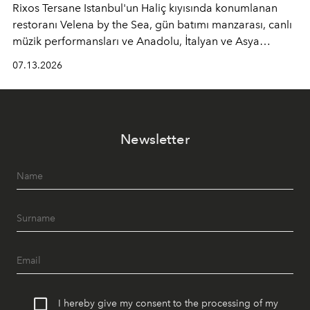
Rixos Tersane Istanbul'un Haliç kıyısında konumlanan
restoranı
Velena by the Sea
, gün batımı manzarası, canlı
müzik performansları ve Anadolu, İtalyan ve Asya
mutfaklarından ilham alan lezzetleriyle yaz boyunca
07.13.2026
İstanbul'un en özel buluşma noktalarından biri olmaya
devam ediyor.
Newsletter
I hereby give my consent to the processing of my