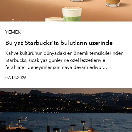
YEMEK
Bu yaz Starbucks’ta bulutların üzerinde
Kahve kültürünün dünyadaki en önemli temsilcilerinden
Starbucks, sıcak yaz günlerine özel lezzetleriyle
ferahlatıcı deneyimler sunmaya devam ediyor.
Starbucks’ın yenilenen yaz menüsüne geçtiğimiz yılın
07.14.2026
favori lezzetlerinden Tiramisu Ailesi geri dönerken,
yepyeni Cloud Frappuccino® Blended Beverage çeşitleri
ve yiyecek alternatifleri yazın keyfine lezzet katıyor.