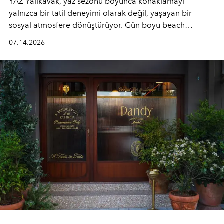
YAZ Yalıkavak, yaz sezonu boyunca konaklamayı
yalnızca bir tatil deneyimi olarak değil, yaşayan bir
sosyal atmosfere dönüştürüyor. Gün boyu beach
alanında DJ performansları ve canlı müzik eşliğinde
07.14.2026
Ege’nin ritmi hissedilirken, akşamları ise Anadolu
mutfağını modern dokunuşlarla müzikle buluşturan
tematik gastronomi geceleri misafirlerle buluşuyor.
Paylaşıma, lezzete ve müziğe odaklanan bu özel
akşamlar, YAZ’ın sade lüks anlayışını gün batımından
geceye taşıyarak her hafta farklı bir deneyim sunuyor.