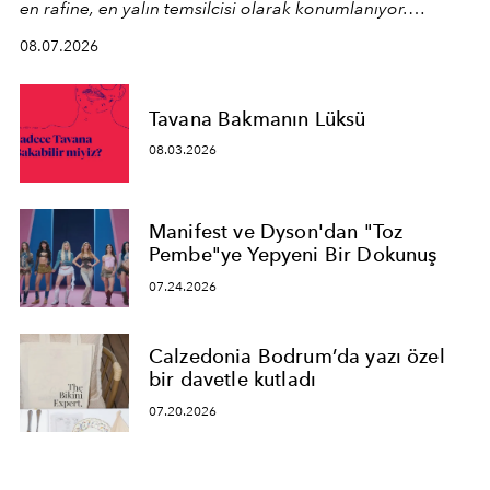
en rafine, en yalın temsilcisi olarak konumlanıyor.
Kusursuz malzeme kalitesini yüksek zanaatkarlıkla
08.07.2026
birleştiren marka; modern mimarinin sınırlarını zorlayan
en yeni seçkisiyle bu imza felsefesini mekanlara taşıyor.
Tavana Bakmanın Lüksü
08.03.2026
Manifest ve Dyson'dan "Toz
Pembe"ye Yepyeni Bir Dokunuş
07.24.2026
Calzedonia Bodrum’da yazı özel
bir davetle kutladı
07.20.2026