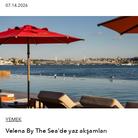
kadının hayatındaki değişimleri gözlemlemek ve bu
07.14.2026
değişimi işlevsellik, zarafet ve yüksek zanaatkarlıkla
(savoir-faire) buluşan parçalara dönüştürmek.
YEMEK
Velena By The Sea'de yaz akşamları