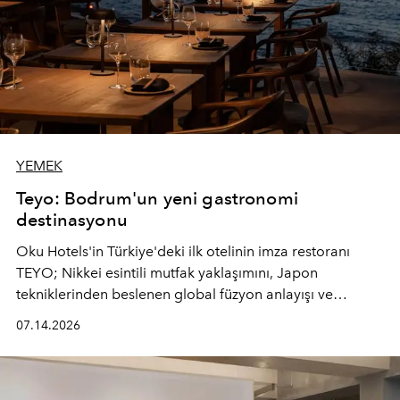
YEMEK
Teyo: Bodrum'un yeni gastronomi
destinasyonu
Oku Hotels'in Türkiye'deki ilk otelinin imza restoranı
TEYO; Nikkei esintili mutfak yaklaşımını, Japon
tekniklerinden beslenen global füzyon anlayışı ve
Ege'nin mevsimsel ürünleriyle buluşturarak çok duyulu
07.14.2026
bir gastronomi deneyimi sunuyor.