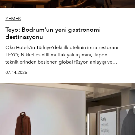
YEMEK
Teyo: Bodrum'un yeni gastronomi
destinasyonu
Oku Hotels'in Türkiye'deki ilk otelinin imza restoranı
TEYO; Nikkei esintili mutfak yaklaşımını, Japon
tekniklerinden beslenen global füzyon anlayışı ve
Ege'nin mevsimsel ürünleriyle buluşturarak çok duyulu
07.14.2026
bir gastronomi deneyimi sunuyor.