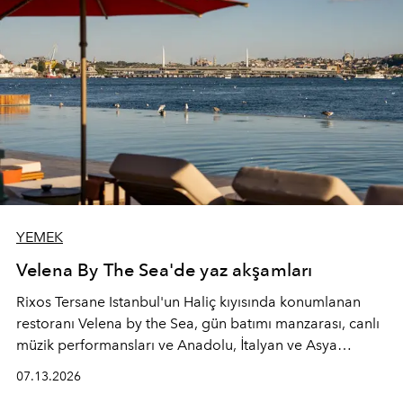
YEMEK
Velena By The Sea'de yaz akşamları
Rixos Tersane Istanbul'un Haliç kıyısında konumlanan
restoranı
Velena by the Sea
, gün batımı manzarası, canlı
müzik performansları ve Anadolu, İtalyan ve Asya
mutfaklarından ilham alan lezzetleriyle yaz boyunca
07.13.2026
İstanbul'un en özel buluşma noktalarından biri olmaya