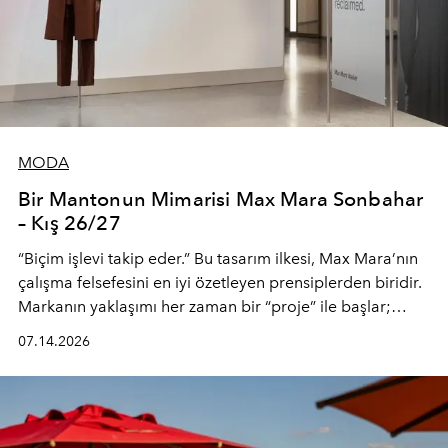
MODA
Bir Mantonun Mimarisi Max Mara Sonbahar
– Kış 26/27
“Biçim işlevi takip eder.” Bu tasarım ilkesi, Max Mara’nın
çalışma felsefesini en iyi özetleyen prensiplerden biridir.
Markanın yaklaşımı her zaman bir “proje” ile başlar;
kadının hayatındaki değişimleri gözlemlemek ve bu
07.14.2026
değişimi işlevsellik, zarafet ve yüksek zanaatkarlıkla
(savoir-faire) buluşan parçalara dönüştürmek.