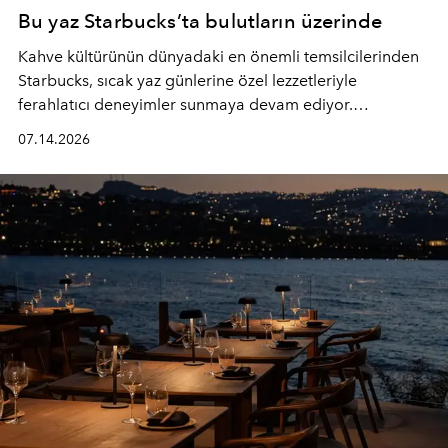
Bu yaz Starbucks’ta bulutların üzerinde
Kahve kültürünün dünyadaki en önemli temsilcilerinden
Starbucks, sıcak yaz günlerine özel lezzetleriyle
ferahlatıcı deneyimler sunmaya devam ediyor.
Starbucks’ın yenilenen yaz menüsüne geçtiğimiz yılın
07.14.2026
favori lezzetlerinden Tiramisu Ailesi geri dönerken,
yepyeni Cloud Frappuccino® Blended Beverage çeşitleri
ve yiyecek alternatifleri yazın keyfine lezzet katıyor.