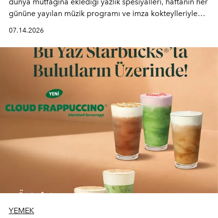
dünya mutfağına eklediği yazlık spesiyalleri, haftanın her
gününe yayılan müzik programı ve imza kokteylleriyle
yaz akşamlarını stil sahibi bir şehir ritüeline
07.14.2026
dönüştürüyor. Şehrin kozmopolit enerjisini "zahmetsiz
lüks" anlayışıyla buluşturan mekan; gurme lezzetleri, iyi
müziği ve açık havadaki özel puro alanını tek bir çatı
altında sunuyor.
YEMEK