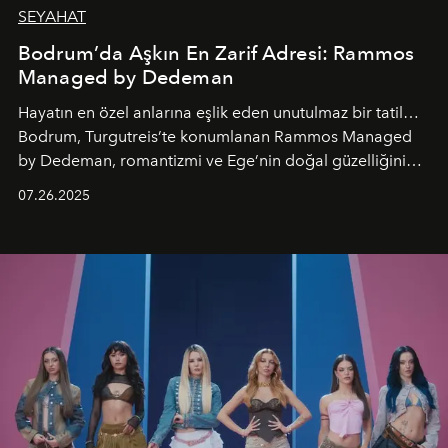
SEYAHAT
Bodrum’da Aşkın En Zarif Adresi: Rammos
Managed by Dedeman
Hayatın en özel anlarına eşlik eden unutulmaz bir tatil…
Bodrum, Turgutreis’te konumlanan Rammos Managed
by Dedeman, romantizmi ve Ege’nin doğal güzelliğini
aynı atmosferde buluşturarak balayı çiftlerinden özel
07.26.2025
kutlamalar planlayan misafirlere benzersiz bir deneyim
vadediyor.