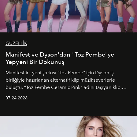
GÜZELLİK
Manifest ve Dyson'dan "Toz Pembe"ye
Yepyeni Bir Dokunuş
Manifest’in, yeni şarkısı "Toz Pembe" için Dyson iş
birliğiyle hazırlanan alternatif klip müzikseverlerle
buluştu. “Toz Pembe Ceramic Pink” adını taşıyan klip,
grubun enerjisini yansıtan renkli atmosferi, hareketli
07.24.2026
dans koreografileri ve güçlü stil dünyasıyla dikkat
çekerken, saç tasarımları da görsel anlatımın en önemli
unsurlarından biri olarak öne çıkıyor.