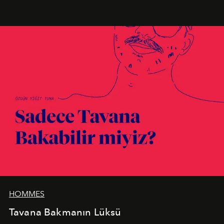
birleştiren marka; modern mimarinin sınırlarını zorlayan
en yeni seçkisiyle bu imza felsefesini mekanlara taşıyor.
HOMMES
Tavana Bakmanın Lüksü