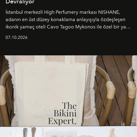
Devralıyor
İstanbul merkezli High Perfumery markası NISHANE,
adanın en üst düzey konaklama anlayışıyla özdeşleşen
ikonik yamaç oteli Cavo Tagoo Mykonos ile özel bir yaz
iş birliğini hayata geçirdi. 25 Haziran 2026 itibarıyla
07.10.2026
başlayan bu özel aktivasyon, NISHANE’nin koku evrenini
Akdeniz’in en prestijli destinasyonlarından biriyle
buluşturarak markanın Cavo Tagoo’daki varlığını
sürükleyici ve mevsime özel bir deneyime dönüştürüyor.