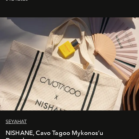
cazibenin, özgünlüğün ve modern bohem tavrın güçlü
bir ifadesi olarak öne çıkıyor.
SEYAHAT
NISHANE, Cavo Tagoo Mykonos’u