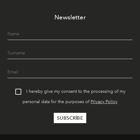
Paylaşıma, lezzete ve müziğe odaklanan bu özel
akşamlar, YAZ’ın sade lüks anlayışını gün batımından
Newsletter
geceye taşıyarak her hafta farklı bir deneyim sunuyor.
I hereby give my consent to the processing of my
personal data for the purposes of
Privacy Policy