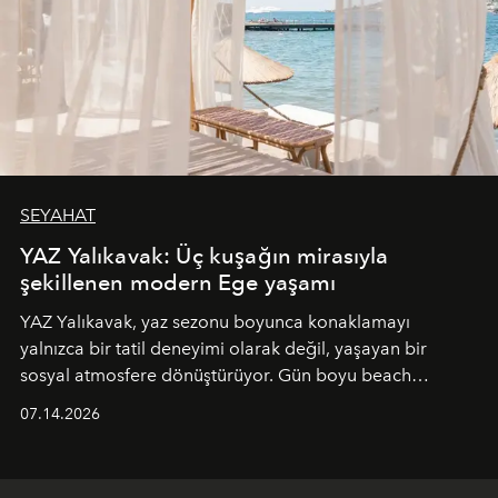
SEYAHAT
YAZ Yalıkavak: Üç kuşağın mirasıyla
şekillenen modern Ege yaşamı
YAZ Yalıkavak, yaz sezonu boyunca konaklamayı
yalnızca bir tatil deneyimi olarak değil, yaşayan bir
sosyal atmosfere dönüştürüyor. Gün boyu beach
alanında DJ performansları ve canlı müzik eşliğinde
07.14.2026
Ege’nin ritmi hissedilirken, akşamları ise Anadolu
mutfağını modern dokunuşlarla müzikle buluşturan
tematik gastronomi geceleri misafirlerle buluşuyor.