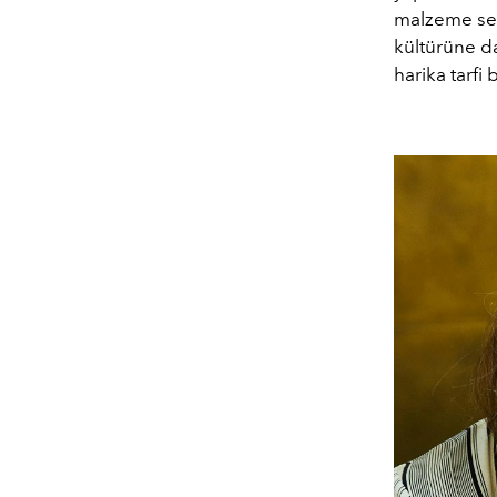
malzeme seç
kültürüne dah
harika tarfi