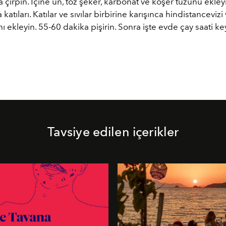
ta çırpın. İçine un, toz şeker, karbonat ve koşer tuzunu ekley
ra katıları. Katılar ve sıvılar birbirine karışınca hindistancevizi
nı ekleyin. 55-60 dakika pişirin. Sonra işte evde çay saati key
Tavsiye edilen içerikler