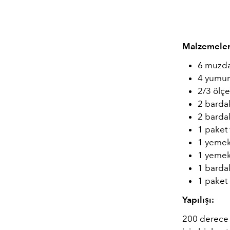
Malzemeler
6 muzda
4 yumur
2/3 ölçe
2 barda
2 barda
1 paket 
1 yemek
1 yemek
1 bardak
1 paket 
Yapılışı:
200 derece f