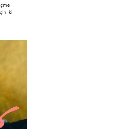
-içme
çin iki