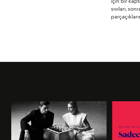
için bir kap
sıvıları, son
parçaçıkları