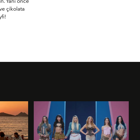
in. Yani önce
 ve çikolata
fi!