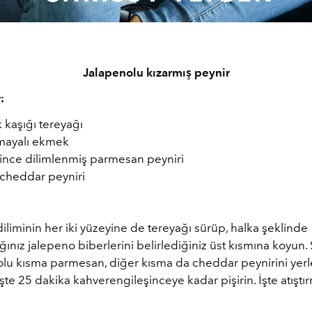
Jalapenolu kızarmış peynir
:
 kaşığı tereyağı
 mayalı ekmek
 ince dilimlenmiş parmesan peyniri
 cheddar peyniri
liminin her iki yüzeyine de tereyağı sürüp, halka şeklinde
ınız jalepeno biberlerini belirlediğiniz üst kısmına koyun.
lu kısma parmesan, diğer kısma da cheddar peynirini yerleş
eşte 25 dakika kahverengileşinceye kadar pişirin. İşte atıştır