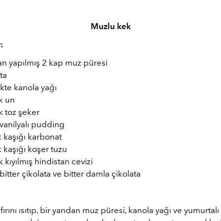
Muzlu kek
:
n yapılmış 2 kap muz püresi
ta
kte kanola yağı
k un
k toz şeker
vanilyalı pudding
 kaşığı karbonat
 kaşığı koşer tuzu
 kıyılmış hindistan cevizi
bitter çikolata ve bitter damla çikolata
ırını ısıtıp, bir yandan muz püresi, kanola yağı ve yumurta