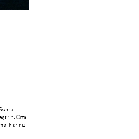
 Sonra
tirin. Orta
malıklarınız