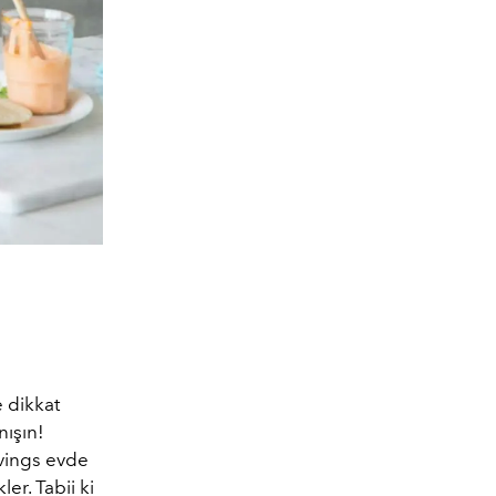
e dikkat
nışın!
avings evde
er. Tabii ki