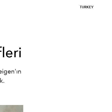
TURKEY
leri
eigen’ın
k.