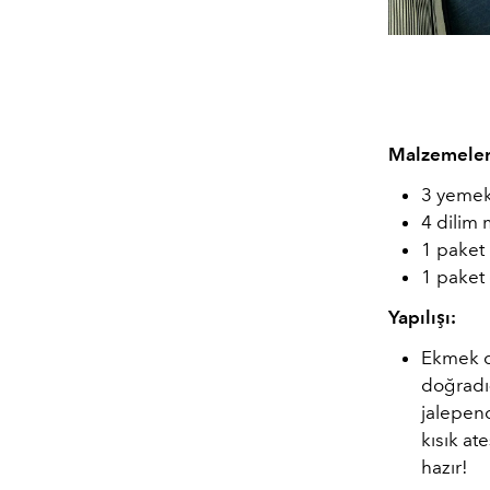
Malzemeler
3 yemek
4 dilim
1 paket
1 paket
Yapılışı:
Ekmek di
doğradığ
jalepeno
kısık at
hazır!