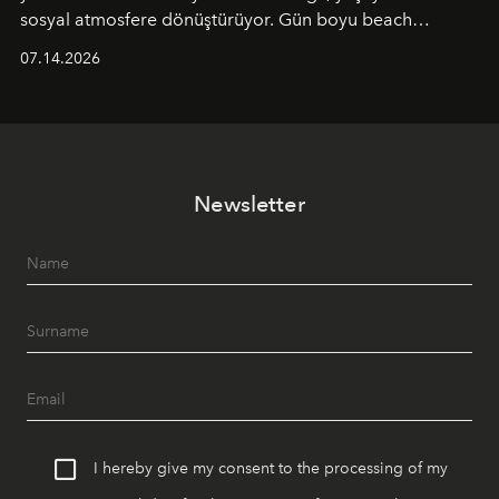
sosyal atmosfere dönüştürüyor. Gün boyu beach
alanında DJ performansları ve canlı müzik eşliğinde
07.14.2026
Ege’nin ritmi hissedilirken, akşamları ise Anadolu
mutfağını modern dokunuşlarla müzikle buluşturan
tematik gastronomi geceleri misafirlerle buluşuyor.
Paylaşıma, lezzete ve müziğe odaklanan bu özel
akşamlar, YAZ’ın sade lüks anlayışını gün batımından
Newsletter
geceye taşıyarak her hafta farklı bir deneyim sunuyor.
I hereby give my consent to the processing of my