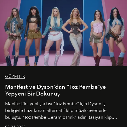
GÜZELLİK
Manifest ve Dyson'dan "Toz Pembe"ye
Yepyeni Bir Dokunuş
Manifest’in, yeni şarkısı "Toz Pembe" için Dyson iş
birliğiyle hazırlanan alternatif klip müzikseverlerle
buluştu. “Toz Pembe Ceramic Pink” adını taşıyan klip,
grubun enerjisini yansıtan renkli atmosferi, hareketli