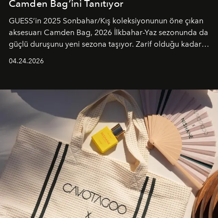
Camden Bag’ini Tanıtıyor
GUESS’in 2025 Sonbahar/Kış koleksiyonunun öne çıkan
aksesuarı Camden Bag, 2026 İlkbahar-Yaz sezonunda da
güçlü duruşunu yeni sezona taşıyor. Zarif olduğu kadar
güçlü ve özgüvenli kadınlar için tasarlanan Camden Bag,
04.24.2026
cazibenin, özgünlüğün ve modern bohem tavrın güçlü
bir ifadesi olarak öne çıkıyor.