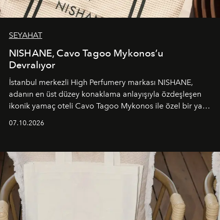
SEYAHAT
NISHANE, Cavo Tagoo Mykonos’u
Devralıyor
İstanbul merkezli High Perfumery markası NISHANE,
adanın en üst düzey konaklama anlayışıyla özdeşleşen
ikonik yamaç oteli Cavo Tagoo Mykonos ile özel bir yaz
iş birliğini hayata geçirdi. 25 Haziran 2026 itibarıyla
07.10.2026
başlayan bu özel aktivasyon, NISHANE’nin koku evrenini
Akdeniz’in en prestijli destinasyonlarından biriyle
buluşturarak markanın Cavo Tagoo’daki varlığını
sürükleyici ve mevsime özel bir deneyime dönüştürüyor.