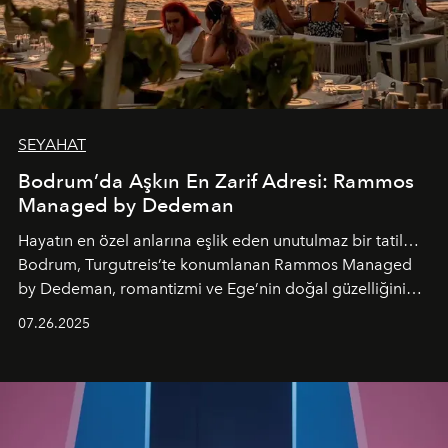
SEYAHAT
Bodrum’da Aşkın En Zarif Adresi: Rammos
Managed by Dedeman
Hayatın en özel anlarına eşlik eden unutulmaz bir tatil…
Bodrum, Turgutreis’te konumlanan Rammos Managed
by Dedeman, romantizmi ve Ege’nin doğal güzelliğini
aynı atmosferde buluşturarak balayı çiftlerinden özel
07.26.2025
kutlamalar planlayan misafirlere benzersiz bir deneyim
vadediyor.