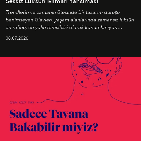
Sessiz Lüksün Mimari Yansıması
Trendlerin ve zamanın ötesinde bir tasarım duruşu
benimseyen
Glavien,
yaşam alanlarında zamansız lüksün
en rafine, en yalın temsilcisi olarak konumlanıyor.
Kusursuz malzeme kalitesini yüksek zanaatkarlıkla
08.07.2026
birleştiren marka; modern mimarinin sınırlarını zorlayan
en yeni seçkisiyle bu imza felsefesini mekanlara taşıyor.