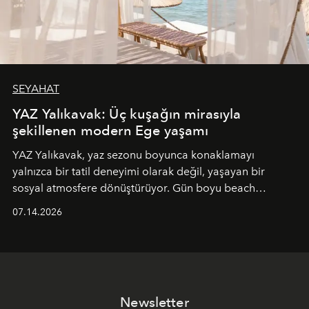
SEYAHAT
YAZ Yalıkavak: Üç kuşağın mirasıyla
şekillenen modern Ege yaşamı
YAZ Yalıkavak, yaz sezonu boyunca konaklamayı
yalnızca bir tatil deneyimi olarak değil, yaşayan bir
sosyal atmosfere dönüştürüyor. Gün boyu beach
alanında DJ performansları ve canlı müzik eşliğinde
07.14.2026
Ege’nin ritmi hissedilirken, akşamları ise Anadolu
mutfağını modern dokunuşlarla müzikle buluşturan
tematik gastronomi geceleri misafirlerle buluşuyor.
Paylaşıma, lezzete ve müziğe odaklanan bu özel
akşamlar, YAZ’ın sade lüks anlayışını gün batımından
Newsletter
geceye taşıyarak her hafta farklı bir deneyim sunuyor.