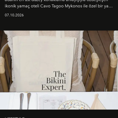
ikonik yamaç oteli Cavo Tagoo Mykonos ile özel bir yaz
iş birliğini hayata geçirdi. 25 Haziran 2026 itibarıyla
07.10.2026
başlayan bu özel aktivasyon, NISHANE’nin koku evrenini
Akdeniz’in en prestijli destinasyonlarından biriyle
buluşturarak markanın Cavo Tagoo’daki varlığını
sürükleyici ve mevsime özel bir deneyime dönüştürüyor.