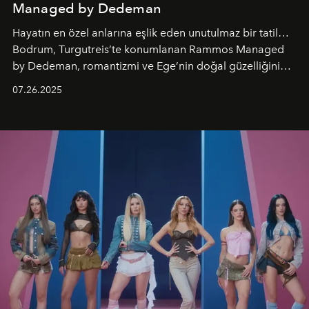
Managed by Dedeman
Hayatın en özel anlarına eşlik eden unutulmaz bir tatil…
Bodrum, Turgutreis’te konumlanan Rammos Managed
by Dedeman, romantizmi ve Ege’nin doğal güzelliğini
aynı atmosferde buluşturarak balayı çiftlerinden özel
07.26.2025
kutlamalar planlayan misafirlere benzersiz bir deneyim
vadediyor.