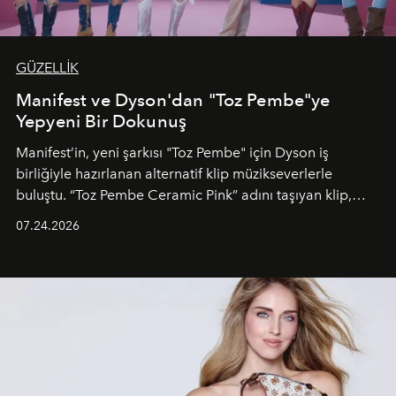
GÜZELLİK
Manifest ve Dyson'dan "Toz Pembe"ye
Yepyeni Bir Dokunuş
Manifest’in, yeni şarkısı "Toz Pembe" için Dyson iş
birliğiyle hazırlanan alternatif klip müzikseverlerle
buluştu. “Toz Pembe Ceramic Pink” adını taşıyan klip,
grubun enerjisini yansıtan renkli atmosferi, hareketli
07.24.2026
dans koreografileri ve güçlü stil dünyasıyla dikkat
çekerken, saç tasarımları da görsel anlatımın en önemli
unsurlarından biri olarak öne çıkıyor.