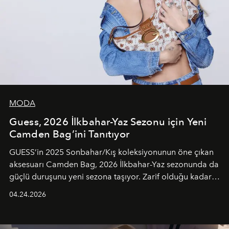
MODA
Guess, 2026 İlkbahar-Yaz Sezonu için Yeni
Camden Bag’ini Tanıtıyor
GUESS’in 2025 Sonbahar/Kış koleksiyonunun öne çıkan
aksesuarı Camden Bag, 2026 İlkbahar-Yaz sezonunda da
güçlü duruşunu yeni sezona taşıyor. Zarif olduğu kadar
güçlü ve özgüvenli kadınlar için tasarlanan Camden Bag,
04.24.2026
cazibenin, özgünlüğün ve modern bohem tavrın güçlü
bir ifadesi olarak öne çıkıyor.