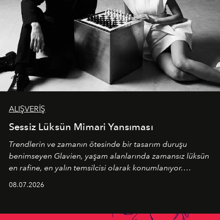
ALIŞVERİŞ
Sessiz Lüksün Mimari Yansıması
Trendlerin ve zamanın ötesinde bir tasarım duruşu
benimseyen
Glavien,
yaşam alanlarında zamansız lüksün
en rafine, en yalın temsilcisi olarak konumlanıyor.
Kusursuz malzeme kalitesini yüksek zanaatkarlıkla
08.07.2026
birleştiren marka; modern mimarinin sınırlarını zorlayan
en yeni seçkisiyle bu imza felsefesini mekanlara taşıyor.