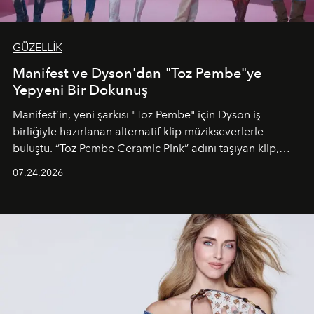
GÜZELLİK
Manifest ve Dyson'dan "Toz Pembe"ye
Yepyeni Bir Dokunuş
Manifest’in, yeni şarkısı "Toz Pembe" için Dyson iş
birliğiyle hazırlanan alternatif klip müzikseverlerle
buluştu. “Toz Pembe Ceramic Pink” adını taşıyan klip,
grubun enerjisini yansıtan renkli atmosferi, hareketli
07.24.2026
dans koreografileri ve güçlü stil dünyasıyla dikkat
çekerken, saç tasarımları da görsel anlatımın en önemli
unsurlarından biri olarak öne çıkıyor.