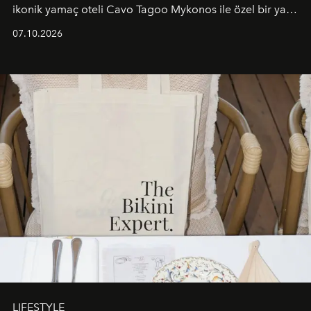
ikonik yamaç oteli Cavo Tagoo Mykonos ile özel bir yaz
iş birliğini hayata geçirdi. 25 Haziran 2026 itibarıyla
07.10.2026
başlayan bu özel aktivasyon, NISHANE’nin koku evrenini
Akdeniz’in en prestijli destinasyonlarından biriyle
buluşturarak markanın Cavo Tagoo’daki varlığını
sürükleyici ve mevsime özel bir deneyime dönüştürüyor.
LIFESTYLE