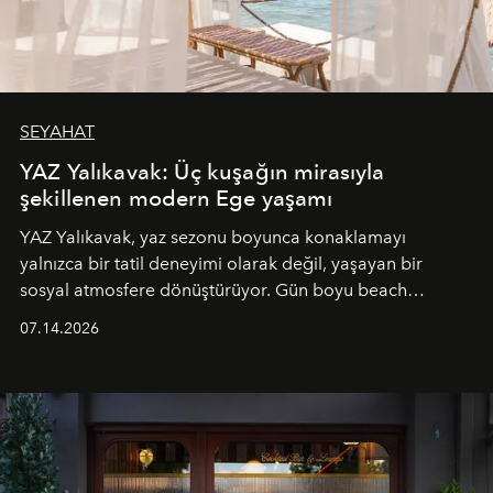
SEYAHAT
YAZ Yalıkavak: Üç kuşağın mirasıyla
şekillenen modern Ege yaşamı
YAZ Yalıkavak, yaz sezonu boyunca konaklamayı
yalnızca bir tatil deneyimi olarak değil, yaşayan bir
sosyal atmosfere dönüştürüyor. Gün boyu beach
alanında DJ performansları ve canlı müzik eşliğinde
07.14.2026
Ege’nin ritmi hissedilirken, akşamları ise Anadolu
mutfağını modern dokunuşlarla müzikle buluşturan
tematik gastronomi geceleri misafirlerle buluşuyor.
Paylaşıma, lezzete ve müziğe odaklanan bu özel
akşamlar, YAZ’ın sade lüks anlayışını gün batımından
geceye taşıyarak her hafta farklı bir deneyim sunuyor.