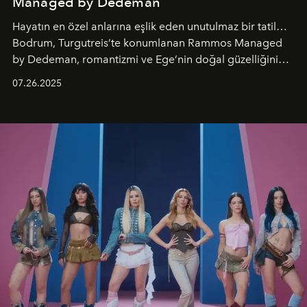
Managed by Dedeman
Hayatın en özel anlarına eşlik eden unutulmaz bir tatil…
Bodrum, Turgutreis’te konumlanan Rammos Managed
by Dedeman, romantizmi ve Ege’nin doğal güzelliğini
aynı atmosferde buluşturarak balayı çiftlerinden özel
07.26.2025
kutlamalar planlayan misafirlere benzersiz bir deneyim
vadediyor.