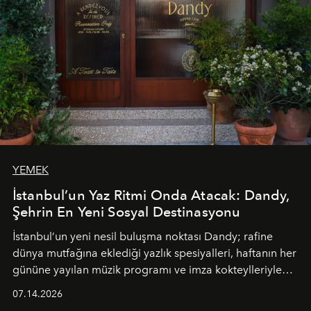
YEMEK
İstanbul’un Yaz Ritmi Onda Atacak: Dandy,
Şehrin En Yeni Sosyal Destinasyonu
İstanbul’un yeni nesil buluşma noktası
Dandy
; rafine
dünya mutfağına eklediği yazlık spesiyalleri, haftanın her
gününe yayılan müzik programı ve imza kokteylleriyle
yaz akşamlarını stil sahibi bir şehir ritüeline
07.14.2026
dönüştürüyor. Şehrin kozmopolit enerjisini "zahmetsiz