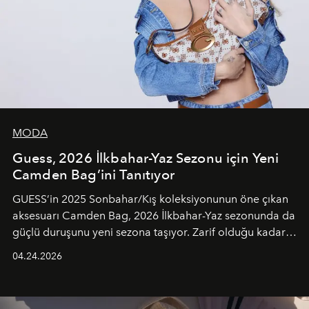
MODA
Guess, 2026 İlkbahar-Yaz Sezonu için Yeni
Camden Bag’ini Tanıtıyor
GUESS’in 2025 Sonbahar/Kış koleksiyonunun öne çıkan
aksesuarı Camden Bag, 2026 İlkbahar-Yaz sezonunda da
güçlü duruşunu yeni sezona taşıyor. Zarif olduğu kadar
güçlü ve özgüvenli kadınlar için tasarlanan Camden Bag,
04.24.2026
cazibenin, özgünlüğün ve modern bohem tavrın güçlü
bir ifadesi olarak öne çıkıyor.