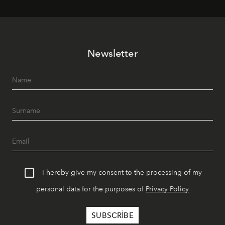
lüks" anlayışıyla buluşturan mekan; gurme lezzetleri, iyi
müziği ve açık havadaki özel puro alanını tek bir çatı
altında sunuyor.
Newsletter
I hereby give my consent to the processing of my
personal data for the purposes of
Privacy Policy