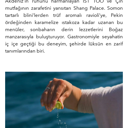
Akdeniz’in ruhunu harmanlayan IST TOO ve Çin
mutfağının zarafetini yansıtan Shang Palace. Somon
tartarlı blini’lerden trüf aromalı ravioli’ye, Pekin
ördeğinden karamelize ıstakoza kadar uzanan bu
menüler, sonbaharın derin lezzetlerini Boğaz
manzarasıyla buluşturuyor. Gastronomiyle seyahatin
iç içe geçtiği bu deneyim, şehirde lüksün en zarif
tanımlarından biri.