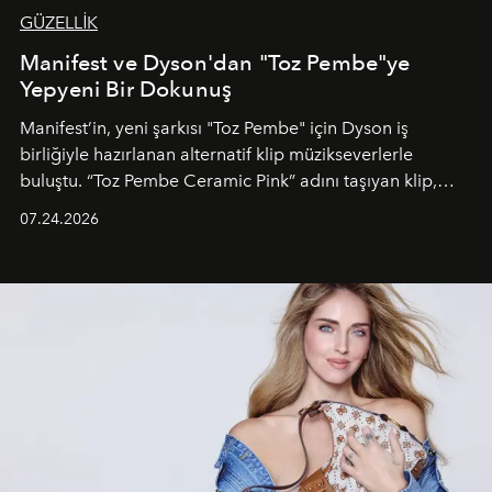
GÜZELLİK
Manifest ve Dyson'dan "Toz Pembe"ye
Yepyeni Bir Dokunuş
Manifest’in, yeni şarkısı "Toz Pembe" için Dyson iş
birliğiyle hazırlanan alternatif klip müzikseverlerle
buluştu. “Toz Pembe Ceramic Pink” adını taşıyan klip,
grubun enerjisini yansıtan renkli atmosferi, hareketli
07.24.2026
dans koreografileri ve güçlü stil dünyasıyla dikkat
çekerken, saç tasarımları da görsel anlatımın en önemli
unsurlarından biri olarak öne çıkıyor.