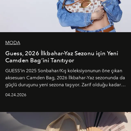
MODA
Guess, 2026 İlkbahar-Yaz Sezonu için Yeni
Camden Bag’ini Tanıtıyor
GUESS’in 2025 Sonbahar/Kış koleksiyonunun öne çıkan
aksesuarı Camden Bag, 2026 İlkbahar-Yaz sezonunda da
güçlü duruşunu yeni sezona taşıyor. Zarif olduğu kadar
güçlü ve özgüvenli kadınlar için tasarlanan Camden Bag,
04.24.2026
cazibenin, özgünlüğün ve modern bohem tavrın güçlü
bir ifadesi olarak öne çıkıyor.