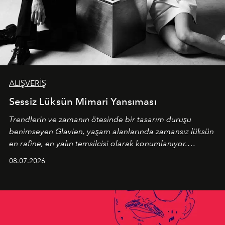
ALIŞVERİŞ
Sessiz Lüksün Mimari Yansıması
Trendlerin ve zamanın ötesinde bir tasarım duruşu
benimseyen
Glavien,
yaşam alanlarında zamansız lüksün
en rafine, en yalın temsilcisi olarak konumlanıyor.
Kusursuz malzeme kalitesini yüksek zanaatkarlıkla
08.07.2026
birleştiren marka; modern mimarinin sınırlarını zorlayan
en yeni seçkisiyle bu imza felsefesini mekanlara taşıyor.