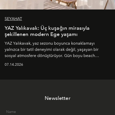
SEYAHAT
YAZ Yalıkavak: Üç kuşağın mirasıyla
şekillenen modern Ege yaşamı
YAZ Yalıkavak, yaz sezonu boyunca konaklamayı
yalnızca bir tatil deneyimi olarak değil, yaşayan bir
sosyal atmosfere dönüştürüyor. Gün boyu beach
alanında DJ performansları ve canlı müzik eşliğinde
07.14.2026
Ege’nin ritmi hissedilirken, akşamları ise Anadolu
mutfağını modern dokunuşlarla müzikle buluşturan
tematik gastronomi geceleri misafirlerle buluşuyor.
Paylaşıma, lezzete ve müziğe odaklanan bu özel
akşamlar, YAZ’ın sade lüks anlayışını gün batımından
Newsletter
geceye taşıyarak her hafta farklı bir deneyim sunuyor.