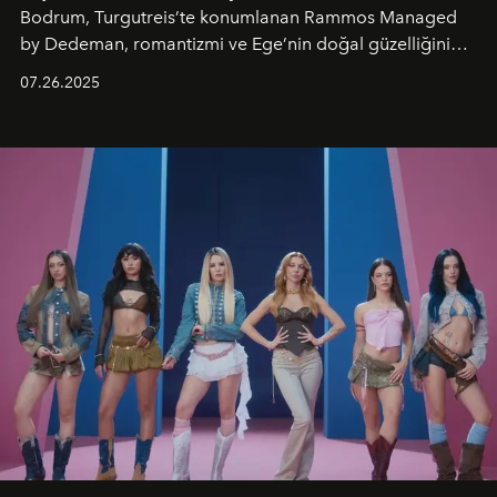
Bodrum, Turgutreis’te konumlanan Rammos Managed
by Dedeman, romantizmi ve Ege’nin doğal güzelliğini
aynı atmosferde buluşturarak balayı çiftlerinden özel
07.26.2025
kutlamalar planlayan misafirlere benzersiz bir deneyim
vadediyor.