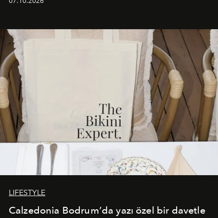
07.10.2026
başlayan bu özel aktivasyon, NISHANE’nin koku evrenini
Akdeniz’in en prestijli destinasyonlarından biriyle
buluşturarak markanın Cavo Tagoo’daki varlığını
sürükleyici ve mevsime özel bir deneyime dönüştürüyor.
LIFESTYLE
Calzedonia Bodrum’da yazı özel bir davetle