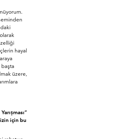
ünüyorum.
 öneminden
ndaki
olarak
zelliği
lerin hayal
araya
 başta
lmak üzere,
arımlara
m Yarışması”
zin için bu