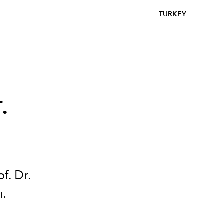
TURKEY
.
f. Dr.
ı.