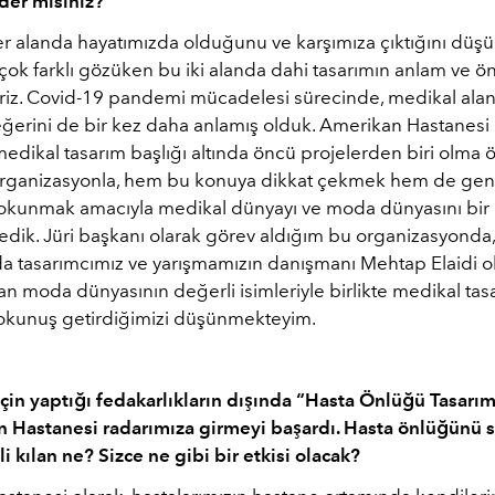
der misiniz?
er alanda hayatımızda olduğunu ve karşımıza çıktığını düş
 çok farklı gözüken bu iki alanda dahi tasarımın anlam ve
riz. Covid-19 pandemi mücadelesi sürecinde, medikal ala
eğerini de bir kez daha anlamış olduk. Amerikan Hastanesi 
dikal tasarım başlığı altında öncü projelerden biri olma ö
organizasyonla, hem bu konuya dikkat çekmek hem de genç
okunmak amacıyla medikal dünyayı ve moda dünyasını bir 
edik. Jüri başkanı olarak görev aldığım bu organizasyonda,
a tasarımcımız ve yarışmamızın danışmanı Mehtap Elaidi o
lan moda dünyasının değerli isimleriyle birlikte medikal tas
 dokunuş getirdiğimizi düşünmekteyim.
için yaptığı fedakarlıkların dışında “Hasta Önlüğü Tasarı
n Hastanesi radarımıza girmeyi başardı. Hasta önlüğünü si
 kılan ne? Sizce ne gibi bir etkisi olacak?