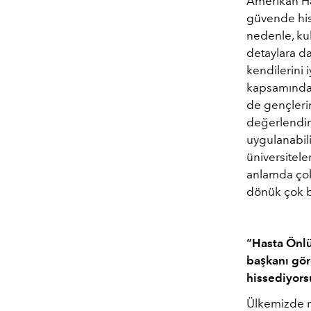
Amerikan Has
güvende hiss
nedenle, kul
detaylara da
kendilerini 
kapsamında, 
de gençlerin
değerlendirm
uygulanabili
üniversitele
anlamda çok 
dönük çok ba
“Hasta Önlü
başkanı gör
hissediyor
Ülkemizde me