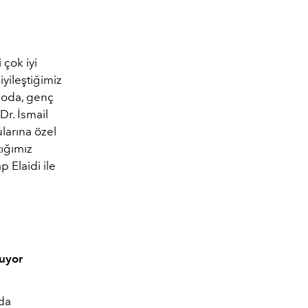
çok iyi
yileştiğimiz
 Moda, genç
Dr. İsmail
ularına özel
tığımız
 Elaidi ile
uyor
mda