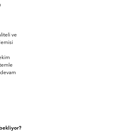
ı
iteli ve
demisi
hekim
stemle
i devam
 bekliyor?