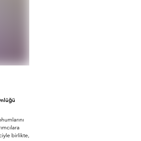
 Önlüğü
ohumlarını
ımcılara
le birlikte,