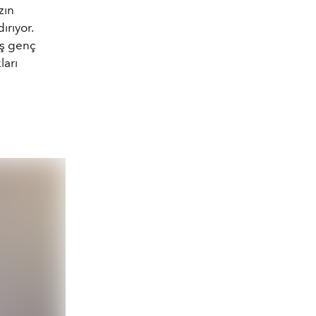
zın
ırıyor.
üş genç
ları