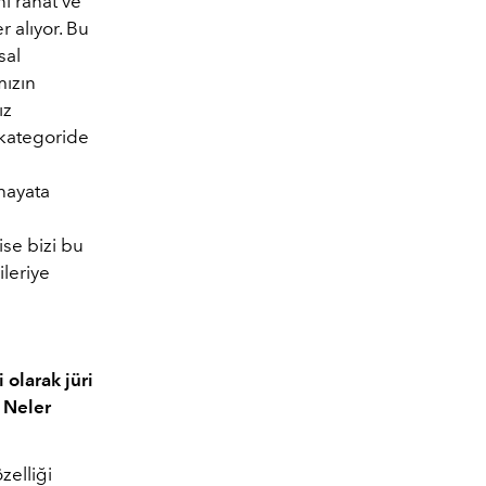
i rahat ve
 alıyor. Bu
sal
mızın
ız
 kategoride
hayata
se bizi bu
ileriye
olarak jüri
 Neler
zelliği