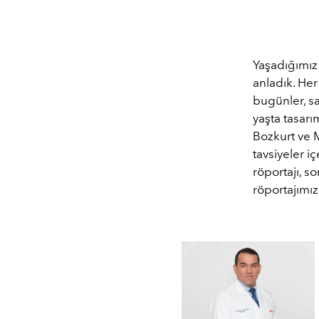
Yaşadığımız
anladık. Her
bugünler, sa
yaşta tasarı
Bozkurt ve M
tavsiyeler iç
röportajı, s
röportajımız