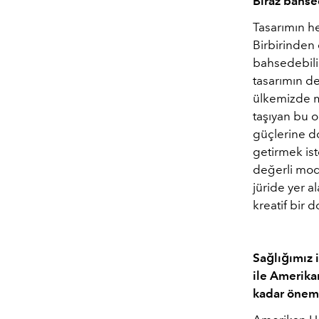
Biraz bahse
Tasarımın h
Birbirinden
bahsedebili
tasarımın d
ülkemizde me
taşıyan bu 
güçlerine d
getirmek ist
değerli mod
jüride yer a
kreatif bir
Sağlığımız 
ile Amerika
kadar önemli