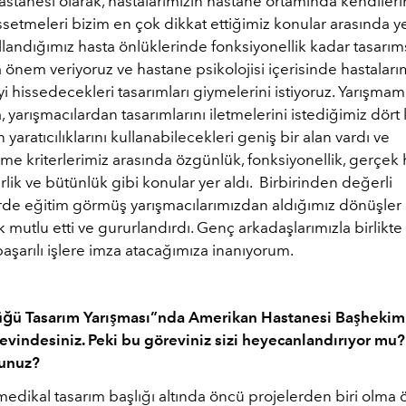
tanesi olarak, hastalarımızın hastane ortamında kendilerin
etmeleri bizim en çok dikkat ettiğimiz konular arasında yer
landığımız hasta önlüklerinde fonksiyonellik kadar tasarım
 önem veriyoruz ve hastane psikolojisi içerisinde hastaları
iyi hissedecekleri tasarımları giymelerini istiyoruz. Yarışmam
yarışmacılardan tasarımlarını iletmelerini istediğimiz dört
 yaratıcılıklarını kullanabilecekleri geniş bir alan vardı ve
e kriterlerimiz arasında özgünlük, fonksiyonellik, gerçek 
rlik ve bütünlük gibi konular yer aldı. Birbirinden değerli
rde eğitim görmüş yarışmacılarımızdan aldığımız dönüşler i
mutlu etti ve gururlandırdı. Genç arkadaşlarımızla birlikte 
şarılı işlere imza atacağımıza inanıyorum.
ğü Tasarım Yarışması”nda Amerikan Hastanesi Başhekimi 
evindesiniz. Peki bu göreviniz sizi heyecanlandırıyor mu?
sunuz?
dikal tasarım başlığı altında öncü projelerden biri olma ö