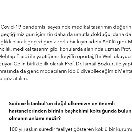
 Covid-19 pandemisi sayesinde medikal tasarımın değerini 
 geçtiğimiz gün içimizin daha da umutla dolduğu, daha da i
ğlıklı olarak geçirdiğimiz zorlu bir kışın adeta ödülü gibi.
mcılık, medikal tasarım gibi konularda alanında uzman Prof. 
ehtap Elaidi ile yaptığımız keyifli röportaj, Be Well okuyuc
eriyor. Gelin birlikte ilk olarak Prof. Dr. İsmail Bozkurt ile yap
onrasında da genç modacıların idolü diyebileceğimiz Mehtap
a göz atalım.
Sadece İstanbul’un değil ülkemizin en önemli
hastanelerinden birinin başhekimi koltuğunda bulun
olmanın anlamı nedir?
100 yılı aşkın süredir faaliyet gösteren köklü bir kuru