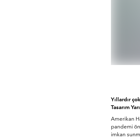
Yıllardır ç
Tasarım Yarı
Amerikan Has
pandemi önc
imkan sunma