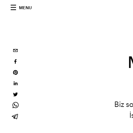
MENU
Biz s
İ