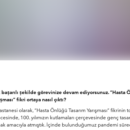
ok başarılı şekilde görevinize devam ediyorsunuz. “Hasta
şması” fikri ortaya nasıl çıktı?
tanesi olarak, “Hasta Önlüğü Tasarım Yarışması” fikrinin t
esinde, 100. yılımızın kutlamaları çerçevesinde genç tasar
k amacıyla atmıştık. İçinde bulunduğumuz pandemi süreciy