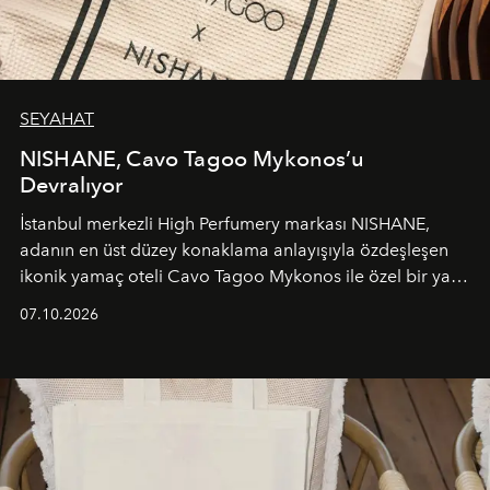
SEYAHAT
NISHANE, Cavo Tagoo Mykonos’u
Devralıyor
İstanbul merkezli High Perfumery markası NISHANE,
adanın en üst düzey konaklama anlayışıyla özdeşleşen
ikonik yamaç oteli Cavo Tagoo Mykonos ile özel bir yaz
iş birliğini hayata geçirdi. 25 Haziran 2026 itibarıyla
07.10.2026
başlayan bu özel aktivasyon, NISHANE’nin koku evrenini
Akdeniz’in en prestijli destinasyonlarından biriyle
buluşturarak markanın Cavo Tagoo’daki varlığını
sürükleyici ve mevsime özel bir deneyime dönüştürüyor.