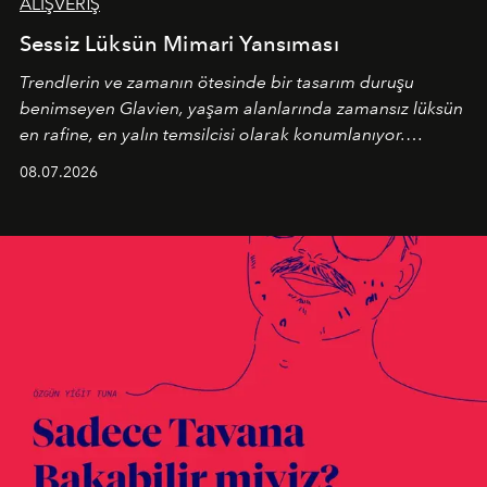
ALIŞVERİŞ
Sessiz Lüksün Mimari Yansıması
Trendlerin ve zamanın ötesinde bir tasarım duruşu
benimseyen
Glavien,
yaşam alanlarında zamansız lüksün
en rafine, en yalın temsilcisi olarak konumlanıyor.
Kusursuz malzeme kalitesini yüksek zanaatkarlıkla
08.07.2026
birleştiren marka; modern mimarinin sınırlarını zorlayan
en yeni seçkisiyle bu imza felsefesini mekanlara taşıyor.