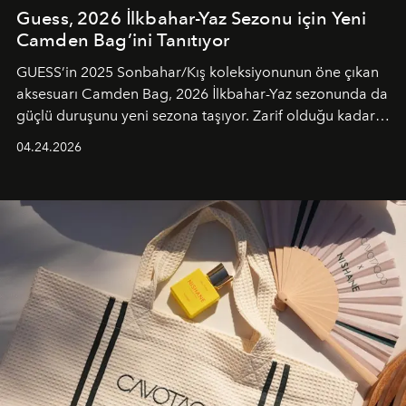
Guess, 2026 İlkbahar-Yaz Sezonu için Yeni
Camden Bag’ini Tanıtıyor
GUESS’in 2025 Sonbahar/Kış koleksiyonunun öne çıkan
aksesuarı Camden Bag, 2026 İlkbahar-Yaz sezonunda da
güçlü duruşunu yeni sezona taşıyor. Zarif olduğu kadar
güçlü ve özgüvenli kadınlar için tasarlanan Camden Bag,
04.24.2026
cazibenin, özgünlüğün ve modern bohem tavrın güçlü
bir ifadesi olarak öne çıkıyor.