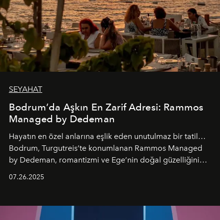
SEYAHAT
Bodrum’da Aşkın En Zarif Adresi: Rammos
Managed by Dedeman
Hayatın en özel anlarına eşlik eden unutulmaz bir tatil…
Bodrum, Turgutreis’te konumlanan Rammos Managed
by Dedeman, romantizmi ve Ege’nin doğal güzelliğini
aynı atmosferde buluşturarak balayı çiftlerinden özel
07.26.2025
kutlamalar planlayan misafirlere benzersiz bir deneyim
vadediyor.