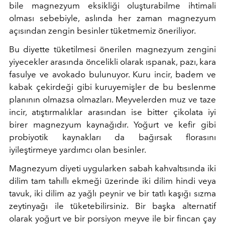
bile magnezyum eksikliği oluşturabilme ihtimali
olması sebebiyle, aslında her zaman magnezyum
açısından zengin besinler tüketmemiz öneriliyor.
Bu diyette tüketilmesi önerilen magnezyum zengini
yiyecekler arasında öncelikli olarak ıspanak, pazı, kara
fasulye ve avokado bulunuyor. Kuru incir, badem ve
kabak çekirdeği gibi kuruyemişler de bu beslenme
planının olmazsa olmazları. Meyvelerden muz ve taze
incir, atıştırmalıklar arasından ise bitter çikolata iyi
birer magnezyum kaynağıdır. Yoğurt ve kefir gibi
probiyotik kaynakları da bağırsak florasını
iyileştirmeye yardımcı olan besinler.
Magnezyum diyeti uygularken sabah kahvaltısında iki
dilim tam tahıllı ekmeği üzerinde iki dilim hindi veya
tavuk, iki dilim az yağlı peynir ve bir tatlı kaşığı sızma
zeytinyağı ile tüketebilirsiniz. Bir başka alternatif
olarak yoğurt ve bir porsiyon meyve ile bir fincan çay