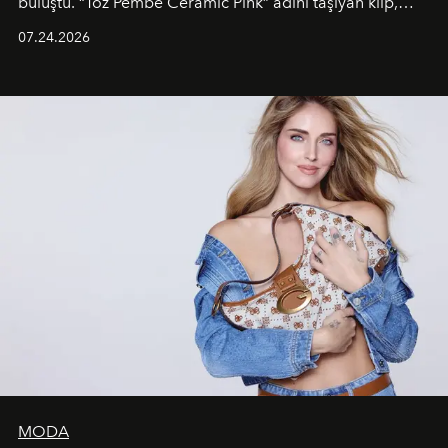
buluştu. “Toz Pembe Ceramic Pink” adını taşıyan klip,
grubun enerjisini yansıtan renkli atmosferi, hareketli
07.24.2026
dans koreografileri ve güçlü stil dünyasıyla dikkat
çekerken, saç tasarımları da görsel anlatımın en önemli
unsurlarından biri olarak öne çıkıyor.
MODA