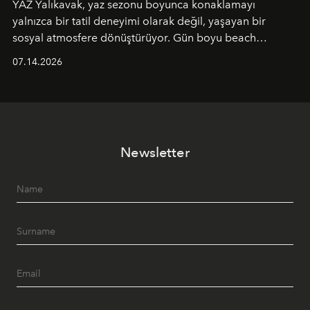
YAZ Yalıkavak, yaz sezonu boyunca konaklamayı
yalnızca bir tatil deneyimi olarak değil, yaşayan bir
sosyal atmosfere dönüştürüyor. Gün boyu beach
alanında DJ performansları ve canlı müzik eşliğinde
07.14.2026
Ege’nin ritmi hissedilirken, akşamları ise Anadolu
mutfağını modern dokunuşlarla müzikle buluşturan
tematik gastronomi geceleri misafirlerle buluşuyor.
Paylaşıma, lezzete ve müziğe odaklanan bu özel
akşamlar, YAZ’ın sade lüks anlayışını gün batımından
Newsletter
geceye taşıyarak her hafta farklı bir deneyim sunuyor.