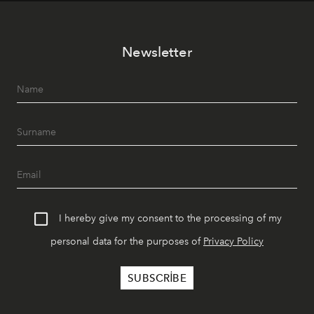
tematik gastronomi geceleri misafirlerle buluşuyor.
Paylaşıma, lezzete ve müziğe odaklanan bu özel
akşamlar, YAZ’ın sade lüks anlayışını gün batımından
Newsletter
geceye taşıyarak her hafta farklı bir deneyim sunuyor.
I hereby give my consent to the processing of my
personal data for the purposes of
Privacy Policy