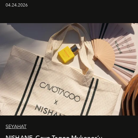
güçlü ve özgüvenli kadınlar için tasarlanan Camden Bag,
04.24.2026
cazibenin, özgünlüğün ve modern bohem tavrın güçlü
bir ifadesi olarak öne çıkıyor.
SEYAHAT
NISHANE, Cavo Tagoo Mykonos’u