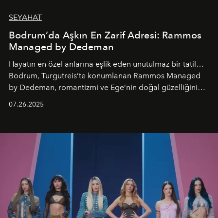
SEYAHAT
Bodrum’da Aşkın En Zarif Adresi: Rammos
Managed by Dedeman
Hayatın en özel anlarına eşlik eden unutulmaz bir tatil…
Bodrum, Turgutreis’te konumlanan Rammos Managed
by Dedeman, romantizmi ve Ege’nin doğal güzelliğini
aynı atmosferde buluşturarak balayı çiftlerinden özel
07.26.2025
kutlamalar planlayan misafirlere benzersiz bir deneyim
vadediyor.