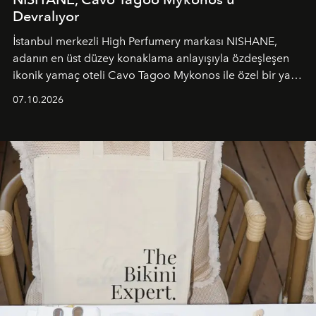
Devralıyor
İstanbul merkezli High Perfumery markası NISHANE,
adanın en üst düzey konaklama anlayışıyla özdeşleşen
ikonik yamaç oteli Cavo Tagoo Mykonos ile özel bir yaz
iş birliğini hayata geçirdi. 25 Haziran 2026 itibarıyla
07.10.2026
başlayan bu özel aktivasyon, NISHANE’nin koku evrenini
Akdeniz’in en prestijli destinasyonlarından biriyle
buluşturarak markanın Cavo Tagoo’daki varlığını
sürükleyici ve mevsime özel bir deneyime dönüştürüyor.