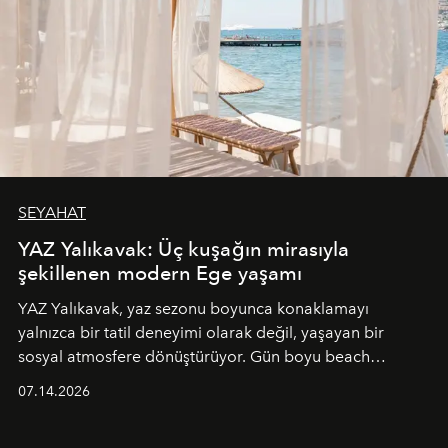
SEYAHAT
YAZ Yalıkavak: Üç kuşağın mirasıyla
şekillenen modern Ege yaşamı
YAZ Yalıkavak, yaz sezonu boyunca konaklamayı
yalnızca bir tatil deneyimi olarak değil, yaşayan bir
sosyal atmosfere dönüştürüyor. Gün boyu beach
alanında DJ performansları ve canlı müzik eşliğinde
07.14.2026
Ege’nin ritmi hissedilirken, akşamları ise Anadolu
mutfağını modern dokunuşlarla müzikle buluşturan