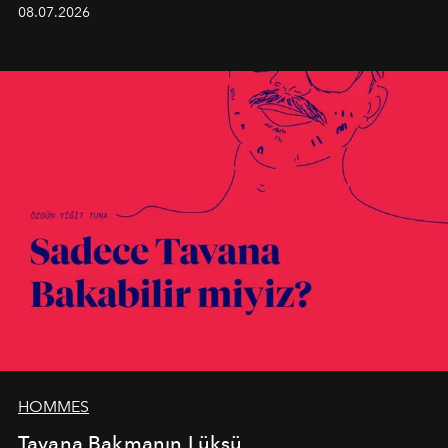
Kusursuz malzeme kalitesini yüksek zanaatkarlıkla
08.07.2026
birleştiren marka; modern mimarinin sınırlarını zorlayan
en yeni seçkisiyle bu imza felsefesini mekanlara taşıyor.
HOMMES
Tavana Bakmanın Lüksü