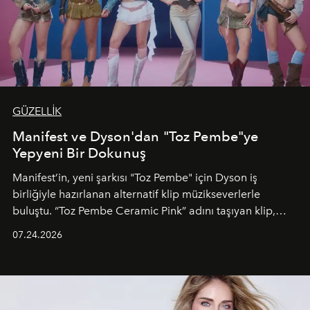
GÜZELLİK
Manifest ve Dyson'dan "Toz Pembe"ye
Yepyeni Bir Dokunuş
Manifest’in, yeni şarkısı "Toz Pembe" için Dyson iş
birliğiyle hazırlanan alternatif klip müzikseverlerle
buluştu. “Toz Pembe Ceramic Pink” adını taşıyan klip,
grubun enerjisini yansıtan renkli atmosferi, hareketli
07.24.2026
dans koreografileri ve güçlü stil dünyasıyla dikkat
çekerken, saç tasarımları da görsel anlatımın en önemli
unsurlarından biri olarak öne çıkıyor.