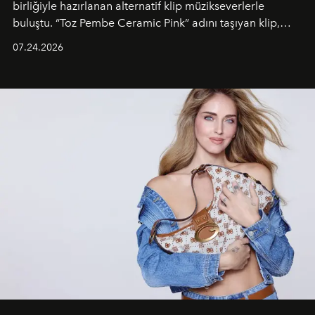
birliğiyle hazırlanan alternatif klip müzikseverlerle
buluştu. “Toz Pembe Ceramic Pink” adını taşıyan klip,
grubun enerjisini yansıtan renkli atmosferi, hareketli
07.24.2026
dans koreografileri ve güçlü stil dünyasıyla dikkat
çekerken, saç tasarımları da görsel anlatımın en önemli
unsurlarından biri olarak öne çıkıyor.