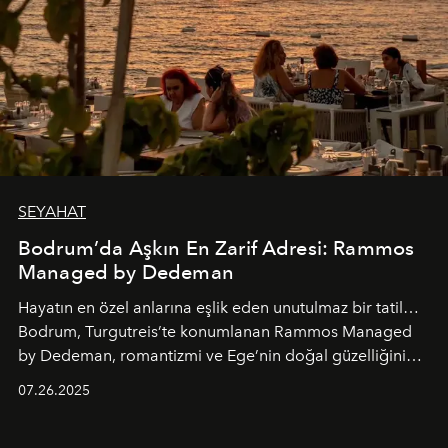
SEYAHAT
Bodrum’da Aşkın En Zarif Adresi: Rammos
Managed by Dedeman
Hayatın en özel anlarına eşlik eden unutulmaz bir tatil…
Bodrum, Turgutreis’te konumlanan Rammos Managed
by Dedeman, romantizmi ve Ege’nin doğal güzelliğini
aynı atmosferde buluşturarak balayı çiftlerinden özel
07.26.2025
kutlamalar planlayan misafirlere benzersiz bir deneyim
vadediyor.