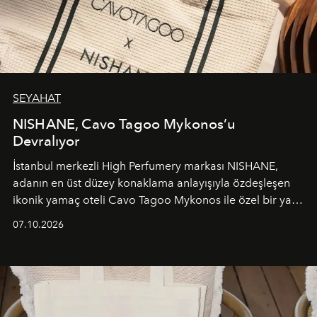
SEYAHAT
NISHANE, Cavo Tagoo Mykonos’u
Devralıyor
İstanbul merkezli High Perfumery markası NISHANE,
adanın en üst düzey konaklama anlayışıyla özdeşleşen
ikonik yamaç oteli Cavo Tagoo Mykonos ile özel bir yaz
iş birliğini hayata geçirdi. 25 Haziran 2026 itibarıyla
07.10.2026
başlayan bu özel aktivasyon, NISHANE’nin koku evrenini
Akdeniz’in en prestijli destinasyonlarından biriyle
buluşturarak markanın Cavo Tagoo’daki varlığını
sürükleyici ve mevsime özel bir deneyime dönüştürüyor.