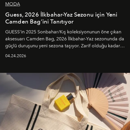
MODA
Guess, 2026 İlkbahar-Yaz Sezonu için Yeni
Camden Bag’ini Tanıtıyor
GUESS’in 2025 Sonbahar/Kış koleksiyonunun öne çıkan
aksesuarı Camden Bag, 2026 İlkbahar-Yaz sezonunda da
güçlü duruşunu yeni sezona taşıyor. Zarif olduğu kadar
güçlü ve özgüvenli kadınlar için tasarlanan Camden Bag,
04.24.2026
cazibenin, özgünlüğün ve modern bohem tavrın güçlü
bir ifadesi olarak öne çıkıyor.