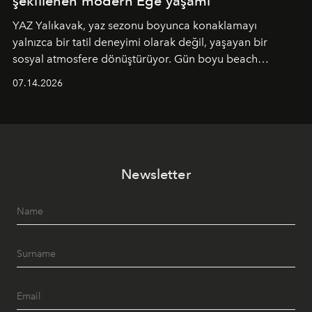
şekillenen modern Ege yaşamı
YAZ Yalıkavak, yaz sezonu boyunca konaklamayı
yalnızca bir tatil deneyimi olarak değil, yaşayan bir
sosyal atmosfere dönüştürüyor. Gün boyu beach
alanında DJ performansları ve canlı müzik eşliğinde
07.14.2026
Ege’nin ritmi hissedilirken, akşamları ise Anadolu
mutfağını modern dokunuşlarla müzikle buluşturan
tematik gastronomi geceleri misafirlerle buluşuyor.
Paylaşıma, lezzete ve müziğe odaklanan bu özel
akşamlar, YAZ’ın sade lüks anlayışını gün batımından
Newsletter
geceye taşıyarak her hafta farklı bir deneyim sunuyor.