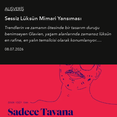
ALIŞVERİŞ
Sessiz Lüksün Mimari Yansıması
Trendlerin ve zamanın ötesinde bir tasarım duruşu
benimseyen
Glavien,
yaşam alanlarında zamansız lüksün
en rafine, en yalın temsilcisi olarak konumlanıyor.
Kusursuz malzeme kalitesini yüksek zanaatkarlıkla
08.07.2026
birleştiren marka; modern mimarinin sınırlarını zorlayan
en yeni seçkisiyle bu imza felsefesini mekanlara taşıyor.