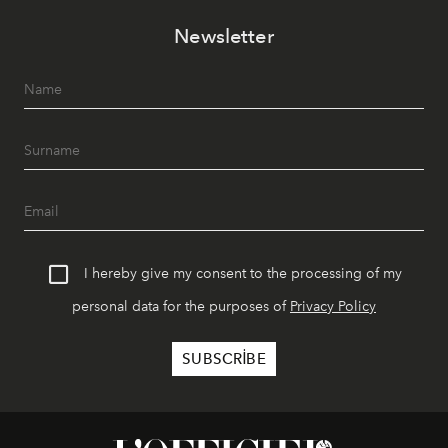
akşamlar, YAZ’ın sade lüks anlayışını gün batımından
Newsletter
geceye taşıyarak her hafta farklı bir deneyim sunuyor.
I hereby give my consent to the processing of my
personal data for the purposes of
Privacy Policy