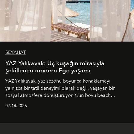
SEYAHAT
YAZ Yalıkavak: Üç kuşağın mirasıyla
şekillenen modern Ege yaşamı
YAZ Yalıkavak, yaz sezonu boyunca konaklamayı
yalnızca bir tatil deneyimi olarak değil, yaşayan bir
sosyal atmosfere dönüştürüyor. Gün boyu beach
alanında DJ performansları ve canlı müzik eşliğinde
07.14.2026
Ege’nin ritmi hissedilirken, akşamları ise Anadolu
mutfağını modern dokunuşlarla müzikle buluşturan
tematik gastronomi geceleri misafirlerle buluşuyor.
Paylaşıma, lezzete ve müziğe odaklanan bu özel