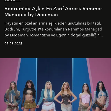
Bodrum’da Aşkın En Zarif Adresi: Rammos
Managed by Dedeman
Hayatın en özel anlarına eşlik eden unutulmaz bir tatil…
Bodrum, Turgutreis’te konumlanan Rammos Managed
by Dedeman, romantizmi ve Ege’nin doğal güzelliğini
aynı atmosferde buluşturarak balayı çiftlerinden özel
07.26.2025
kutlamalar planlayan misafirlere benzersiz bir deneyim
vadediyor.