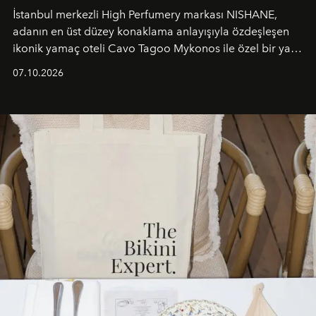
İstanbul merkezli High Perfumery markası NISHANE,
adanın en üst düzey konaklama anlayışıyla özdeşleşen
ikonik yamaç oteli Cavo Tagoo Mykonos ile özel bir yaz
iş birliğini hayata geçirdi. 25 Haziran 2026 itibarıyla
07.10.2026
başlayan bu özel aktivasyon, NISHANE’nin koku evrenini
Akdeniz’in en prestijli destinasyonlarından biriyle
buluşturarak markanın Cavo Tagoo’daki varlığını
sürükleyici ve mevsime özel bir deneyime dönüştürüyor.