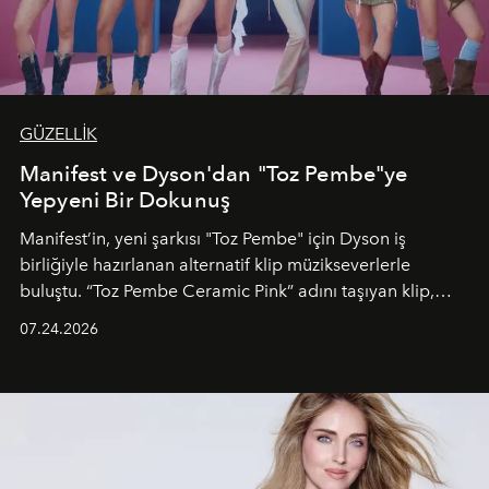
GÜZELLİK
Manifest ve Dyson'dan "Toz Pembe"ye
Yepyeni Bir Dokunuş
Manifest’in, yeni şarkısı "Toz Pembe" için Dyson iş
birliğiyle hazırlanan alternatif klip müzikseverlerle
buluştu. “Toz Pembe Ceramic Pink” adını taşıyan klip,
grubun enerjisini yansıtan renkli atmosferi, hareketli
07.24.2026
dans koreografileri ve güçlü stil dünyasıyla dikkat
çekerken, saç tasarımları da görsel anlatımın en önemli
unsurlarından biri olarak öne çıkıyor.