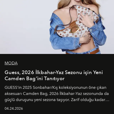
MODA
Guess, 2026 İlkbahar-Yaz Sezonu için Yeni
Camden Bag’ini Tanıtıyor
GUESS’in 2025 Sonbahar/Kış koleksiyonunun öne çıkan
aksesuarı Camden Bag, 2026 İlkbahar-Yaz sezonunda da
güçlü duruşunu yeni sezona taşıyor. Zarif olduğu kadar
güçlü ve özgüvenli kadınlar için tasarlanan Camden Bag,
04.24.2026
cazibenin, özgünlüğün ve modern bohem tavrın güçlü