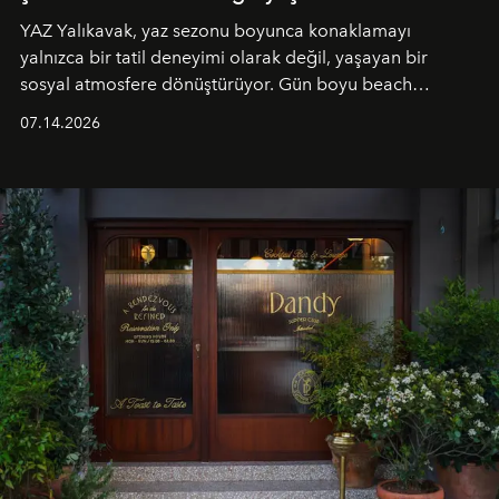
YAZ Yalıkavak, yaz sezonu boyunca konaklamayı
yalnızca bir tatil deneyimi olarak değil, yaşayan bir
sosyal atmosfere dönüştürüyor. Gün boyu beach
alanında DJ performansları ve canlı müzik eşliğinde
07.14.2026
Ege’nin ritmi hissedilirken, akşamları ise Anadolu
mutfağını modern dokunuşlarla müzikle buluşturan
tematik gastronomi geceleri misafirlerle buluşuyor.
Paylaşıma, lezzete ve müziğe odaklanan bu özel
akşamlar, YAZ’ın sade lüks anlayışını gün batımından
geceye taşıyarak her hafta farklı bir deneyim sunuyor.