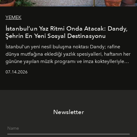
YEMEK
İstanbul’un Yaz Ritmi Onda Atacak: Dandy,
Şehrin En Yeni Sosyal Destinasyonu
İstanbul’un yeni nesil buluşma noktası
Dandy
; rafine
dünya mutfağına eklediği yazlık spesiyalleri, haftanın her
gününe yayılan müzik programı ve imza kokteylleriyle
yaz akşamlarını stil sahibi bir şehir ritüeline
07.14.2026
dönüştürüyor. Şehrin kozmopolit enerjisini "zahmetsiz
lüks" anlayışıyla buluşturan mekan; gurme lezzetleri, iyi
müziği ve açık havadaki özel puro alanını tek bir çatı
altında sunuyor.
Newsletter