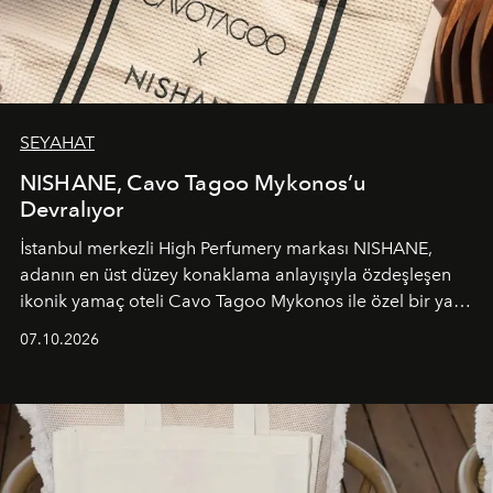
SEYAHAT
NISHANE, Cavo Tagoo Mykonos’u
Devralıyor
İstanbul merkezli High Perfumery markası NISHANE,
adanın en üst düzey konaklama anlayışıyla özdeşleşen
ikonik yamaç oteli Cavo Tagoo Mykonos ile özel bir yaz
iş birliğini hayata geçirdi. 25 Haziran 2026 itibarıyla
07.10.2026
başlayan bu özel aktivasyon, NISHANE’nin koku evrenini
Akdeniz’in en prestijli destinasyonlarından biriyle
buluşturarak markanın Cavo Tagoo’daki varlığını
sürükleyici ve mevsime özel bir deneyime dönüştürüyor.