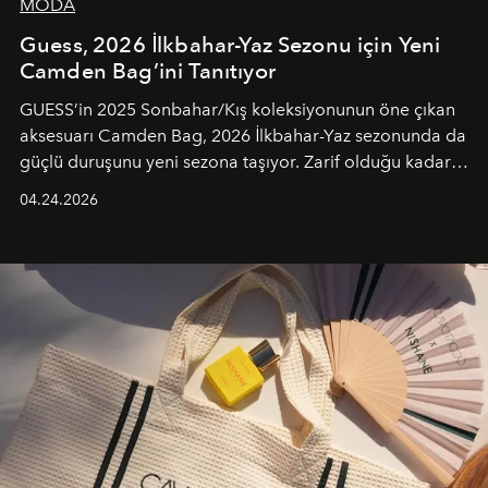
MODA
Guess, 2026 İlkbahar-Yaz Sezonu için Yeni
Camden Bag’ini Tanıtıyor
GUESS’in 2025 Sonbahar/Kış koleksiyonunun öne çıkan
aksesuarı Camden Bag, 2026 İlkbahar-Yaz sezonunda da
güçlü duruşunu yeni sezona taşıyor. Zarif olduğu kadar
güçlü ve özgüvenli kadınlar için tasarlanan Camden Bag,
04.24.2026
cazibenin, özgünlüğün ve modern bohem tavrın güçlü
bir ifadesi olarak öne çıkıyor.