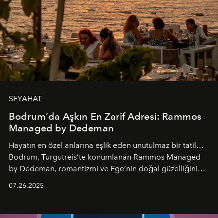
SEYAHAT
Bodrum’da Aşkın En Zarif Adresi: Rammos
Managed by Dedeman
Hayatın en özel anlarına eşlik eden unutulmaz bir tatil…
Bodrum, Turgutreis’te konumlanan Rammos Managed
by Dedeman, romantizmi ve Ege’nin doğal güzelliğini
aynı atmosferde buluşturarak balayı çiftlerinden özel
07.26.2025
kutlamalar planlayan misafirlere benzersiz bir deneyim
vadediyor.