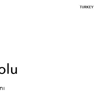
TURKEY
olu
nı