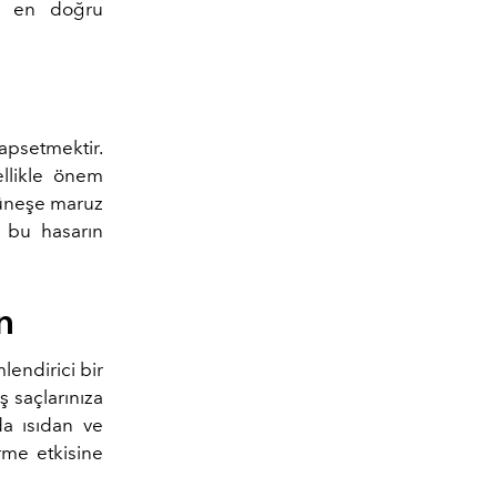
ız en doğru
apsetmektir.
ellikle önem
güneşe maruz
 bu hasarın
n
lendirici bir
 saçlarınıza
da ısıdan ve
rme etkisine