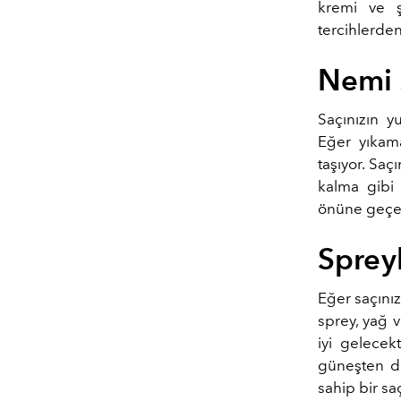
kremi ve ş
tercihlerden 
Nemi 
Saçınızın y
Eğer yıkama
taşıyor. Sa
kalma gibi
önüne geçebi
Spreyl
Eğer saçınız
sprey, yağ 
iyi gelecek
güneşten de
sahip bir sa