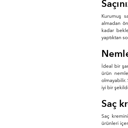
Saçın
Kurumuş saç
almadan ö
kadar bekle
yaptıktan so
Nemle
İdeal bir ş
ürün nemlen
olmayabilir
iyi bir şekil
Saç kr
Saç kremini
ürünleri içe