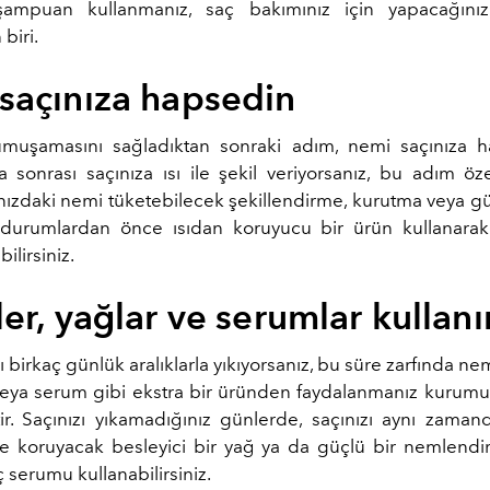
ampuan kullanmanız, saç bakımınız için yapacağın
biri.
saçınıza hapsedin
umuşamasını sağladıktan sonraki adım, nemi saçınıza h
 sonrası saçınıza ısı ile şekil veriyorsanız, bu adım öz
çınızdaki nemi tüketebilecek şekillendirme, kurutma veya 
 durumlardan önce ısıdan koruyucu bir ürün kullanarak
lirsiniz.
er, yağlar ve serumlar kullanı
ı birkaç günlük aralıklarla yıkıyorsanız, bu süre zarfında nem
veya serum gibi ekstra bir üründen faydalanmanız kurumuş
tir. Saçınızı yıkamadığınız günlerde, saçınızı aynı zaman
 koruyacak besleyici bir yağ ya da güçlü bir nemlendi
ç serumu kullanabilirsiniz.