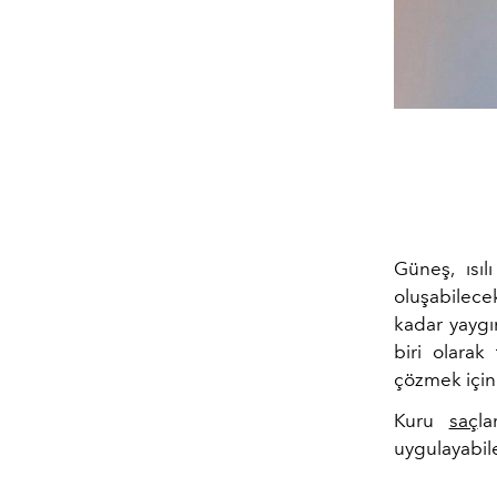
Güneş, ısıl
oluşabilece
kadar yaygı
biri olara
çözmek için 
Kuru
saç
la
uygulayabil