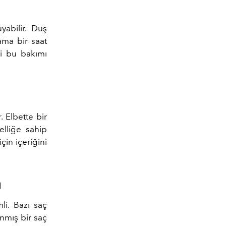
yabilir. Duş
ama bir saat
ği bu bakımı
 Elbette bir
elliğe sahip
in içeriğini
n
li. Bazı saç
ınmış bir saç