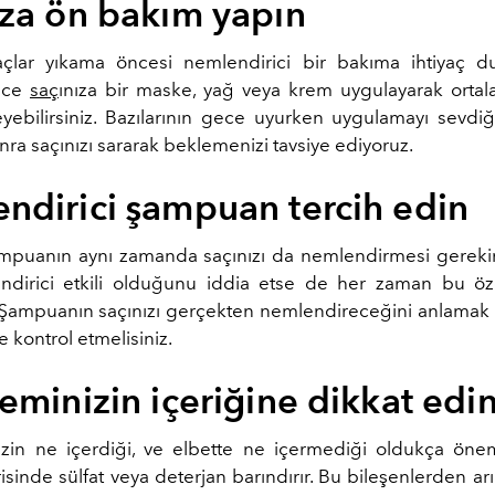
ıza ön bakım yapın
lar yıkama öncesi nemlendirici bir bakıma ihtiyaç du
nce
saç
ınıza bir maske, yağ veya krem uygulayarak ortal
yebilirsiniz. Bazılarının gece uyurken uygulamayı sevdi
nra saçınızı sararak beklemenizi tavsiye ediyoruz.
ndirici şampuan tercih edin
ampuanın aynı zamanda saçınızı da nemlendirmesi gerekir.
dirici etkili olduğunu iddia etse de her zaman bu öz
. Şampuanın saçınızı gerçekten nemlendireceğini anlamak iç
de kontrol etmelisiniz.
eminizin içeriğine dikkat edi
zin ne içerdiği, ve elbette ne içermediği oldukça önem
risinde sülfat veya deterjan barındırır. Bu bileşenlerden ar