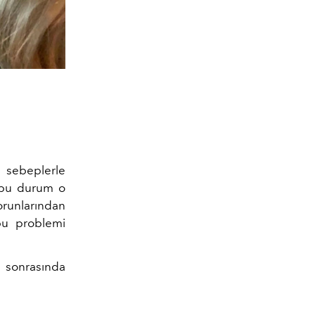
i sebeplerle
a bu durum o
orunlarından
bu problemi
 sonrasında