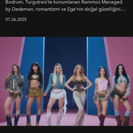
Bodrum, Turgutreis’te konumlanan Rammos Managed
by Dedeman, romantizmi ve Ege’nin doğal güzelliğini
aynı atmosferde buluşturarak balayı çiftlerinden özel
07.26.2025
kutlamalar planlayan misafirlere benzersiz bir deneyim
vadediyor.