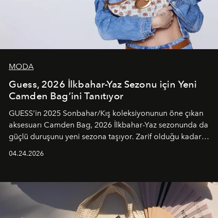
MODA
Guess, 2026 İlkbahar-Yaz Sezonu için Yeni
Camden Bag’ini Tanıtıyor
GUESS’in 2025 Sonbahar/Kış koleksiyonunun öne çıkan
aksesuarı Camden Bag, 2026 İlkbahar-Yaz sezonunda da
güçlü duruşunu yeni sezona taşıyor. Zarif olduğu kadar
güçlü ve özgüvenli kadınlar için tasarlanan Camden Bag,
04.24.2026
cazibenin, özgünlüğün ve modern bohem tavrın güçlü
bir ifadesi olarak öne çıkıyor.