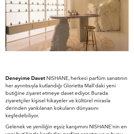
Deneyime Davet
NISHANE, herkesi parfüm sanatının
her ayrıntısıyla kutlandığı Glorietta Mall'daki yeni
butiğine ziyaret etmeye davet ediyor. Burada
ziyaretçiler kişisel hikayeler ve kültürel mirasla
derinden yankılanan kokuların dünyasını
keşfedebiliyor.
Gelenek ve yeniliğin eşsiz karışımını NISHANE'nin en
yeni butiğinde keşfedin; parfüm sanatını ve ruhunu