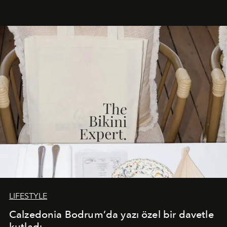
başlayan bu özel aktivasyon, NISHANE’nin koku evrenini
Akdeniz’in en prestijli destinasyonlarından biriyle
buluşturarak markanın Cavo Tagoo’daki varlığını
sürükleyici ve mevsime özel bir deneyime dönüştürüyor.
LIFESTYLE
Calzedonia Bodrum’da yazı özel bir davetle
kutladı