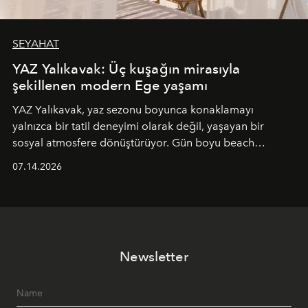
SEYAHAT
YAZ Yalıkavak: Üç kuşağın mirasıyla
şekillenen modern Ege yaşamı
YAZ Yalıkavak, yaz sezonu boyunca konaklamayı
yalnızca bir tatil deneyimi olarak değil, yaşayan bir
sosyal atmosfere dönüştürüyor. Gün boyu beach
alanında DJ performansları ve canlı müzik eşliğinde
07.14.2026
Ege’nin ritmi hissedilirken, akşamları ise Anadolu
mutfağını modern dokunuşlarla müzikle buluşturan
tematik gastronomi geceleri misafirlerle buluşuyor.
Paylaşıma, lezzete ve müziğe odaklanan bu özel
akşamlar, YAZ’ın sade lüks anlayışını gün batımından
Newsletter
geceye taşıyarak her hafta farklı bir deneyim sunuyor.