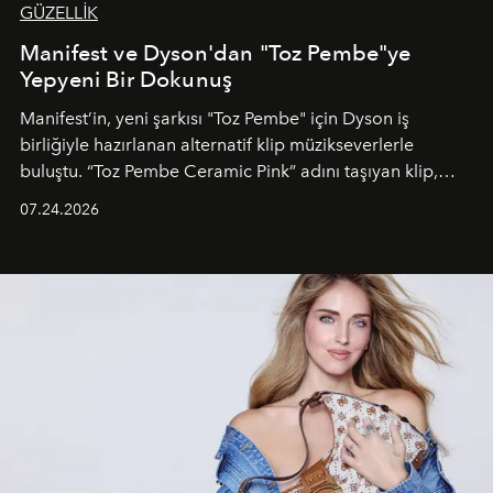
GÜZELLİK
Manifest ve Dyson'dan "Toz Pembe"ye
Yepyeni Bir Dokunuş
Manifest’in, yeni şarkısı "Toz Pembe" için Dyson iş
birliğiyle hazırlanan alternatif klip müzikseverlerle
buluştu. “Toz Pembe Ceramic Pink” adını taşıyan klip,
grubun enerjisini yansıtan renkli atmosferi, hareketli
07.24.2026
dans koreografileri ve güçlü stil dünyasıyla dikkat
çekerken, saç tasarımları da görsel anlatımın en önemli
unsurlarından biri olarak öne çıkıyor.