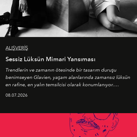
ALIŞVERİŞ
Sessiz Lüksün Mimari Yansıması
Trendlerin ve zamanın ötesinde bir tasarım duruşu
benimseyen
Glavien,
yaşam alanlarında zamansız lüksün
en rafine, en yalın temsilcisi olarak konumlanıyor.
Kusursuz malzeme kalitesini yüksek zanaatkarlıkla
08.07.2026
birleştiren marka; modern mimarinin sınırlarını zorlayan
en yeni seçkisiyle bu imza felsefesini mekanlara taşıyor.