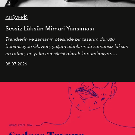
ALIŞVERİŞ
Sessiz Lüksün Mimari Yansıması
Trendlerin ve zamanın ötesinde bir tasarım duruşu
benimseyen
Glavien,
yaşam alanlarında zamansız lüksün
en rafine, en yalın temsilcisi olarak konumlanıyor.
Kusursuz malzeme kalitesini yüksek zanaatkarlıkla
08.07.2026
birleştiren marka; modern mimarinin sınırlarını zorlayan
en yeni seçkisiyle bu imza felsefesini mekanlara taşıyor.