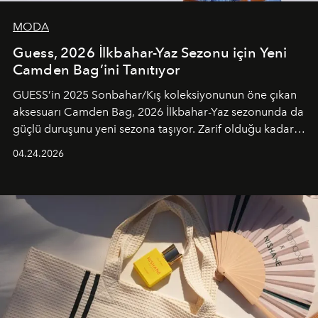
MODA
Guess, 2026 İlkbahar-Yaz Sezonu için Yeni
Camden Bag’ini Tanıtıyor
GUESS’in 2025 Sonbahar/Kış koleksiyonunun öne çıkan
aksesuarı Camden Bag, 2026 İlkbahar-Yaz sezonunda da
güçlü duruşunu yeni sezona taşıyor. Zarif olduğu kadar
güçlü ve özgüvenli kadınlar için tasarlanan Camden Bag,
04.24.2026
cazibenin, özgünlüğün ve modern bohem tavrın güçlü
bir ifadesi olarak öne çıkıyor.