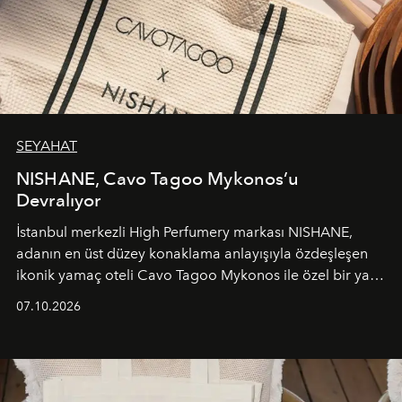
SEYAHAT
NISHANE, Cavo Tagoo Mykonos’u
Devralıyor
İstanbul merkezli High Perfumery markası NISHANE,
adanın en üst düzey konaklama anlayışıyla özdeşleşen
ikonik yamaç oteli Cavo Tagoo Mykonos ile özel bir yaz
iş birliğini hayata geçirdi. 25 Haziran 2026 itibarıyla
07.10.2026
başlayan bu özel aktivasyon, NISHANE’nin koku evrenini
Akdeniz’in en prestijli destinasyonlarından biriyle
buluşturarak markanın Cavo Tagoo’daki varlığını
sürükleyici ve mevsime özel bir deneyime dönüştürüyor.