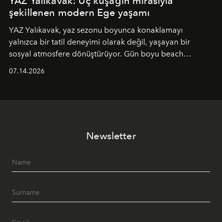
YAZ Yalıkavak: Üç kuşağın mirasıyla
şekillenen modern Ege yaşamı
YAZ Yalıkavak, yaz sezonu boyunca konaklamayı
yalnızca bir tatil deneyimi olarak değil, yaşayan bir
sosyal atmosfere dönüştürüyor. Gün boyu beach
alanında DJ performansları ve canlı müzik eşliğinde
07.14.2026
Ege’nin ritmi hissedilirken, akşamları ise Anadolu
mutfağını modern dokunuşlarla müzikle buluşturan
tematik gastronomi geceleri misafirlerle buluşuyor.
Paylaşıma, lezzete ve müziğe odaklanan bu özel
akşamlar, YAZ’ın sade lüks anlayışını gün batımından
Newsletter
geceye taşıyarak her hafta farklı bir deneyim sunuyor.