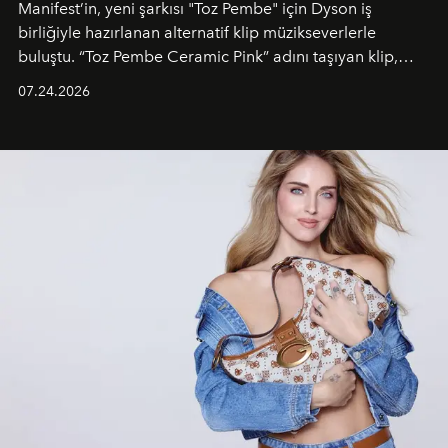
Manifest’in, yeni şarkısı "Toz Pembe" için Dyson iş
birliğiyle hazırlanan alternatif klip müzikseverlerle
buluştu. “Toz Pembe Ceramic Pink” adını taşıyan klip,
grubun enerjisini yansıtan renkli atmosferi, hareketli
07.24.2026
dans koreografileri ve güçlü stil dünyasıyla dikkat
çekerken, saç tasarımları da görsel anlatımın en önemli
unsurlarından biri olarak öne çıkıyor.