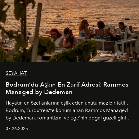
SEYAHAT
Bodrum’da Aşkın En Zarif Adresi: Rammos
Managed by Dedeman
Hayatın en özel anlarına eşlik eden unutulmaz bir tatil…
Bodrum, Turgutreis’te konumlanan Rammos Managed
by Dedeman, romantizmi ve Ege’nin doğal güzelliğini
aynı atmosferde buluşturarak balayı çiftlerinden özel
07.26.2025
kutlamalar planlayan misafirlere benzersiz bir deneyim