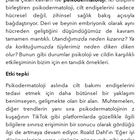
birleştiren psikodermatoloji, cilt endişelerini sadece
hücresel değil, zihinsel sağlık bakış açısıyla
bağdaştırıyor. Deri ve beynin embriyonik olarak aynı
hücreden geliştiğini düşündüğümüz de kavram
tamamen mantıklı.
Utandığımızda neden kızarırız? Ya
da korktuğumuzda tüylerimiz neden diken diken
olur?
Bunun gibi durumlar psikoloji ve cildin karşılıklı
etkileşiminin bizim için en tanıdık örnekleri.
Etki tepki
Psikodermatoloji aslında cilt bakımı endişelerini
tedavi etmek için daha bütünsel bir yaklaşım
benimseyen, gelişmekte olan bir alan. Muhtemelen,
diğer trendlerin yanı sıra psikodermatolojinin z
kuşağının TikTok gibi platformlarda güzellikle ilgili
bilgilere sınırsız erişiminin bir sonucu olarak gördüğü
ilgi de artmaya devam ediyor. Roald Dahl’ın ‘Eğer iyi
düşünceleriniz varsa, yüzünüz güneş ışığı gibi parlar