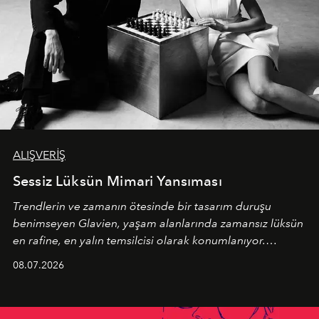
ALIŞVERİŞ
Sessiz Lüksün Mimari Yansıması
Trendlerin ve zamanın ötesinde bir tasarım duruşu
benimseyen
Glavien,
yaşam alanlarında zamansız lüksün
en rafine, en yalın temsilcisi olarak konumlanıyor.
Kusursuz malzeme kalitesini yüksek zanaatkarlıkla
08.07.2026
birleştiren marka; modern mimarinin sınırlarını zorlayan
en yeni seçkisiyle bu imza felsefesini mekanlara taşıyor.