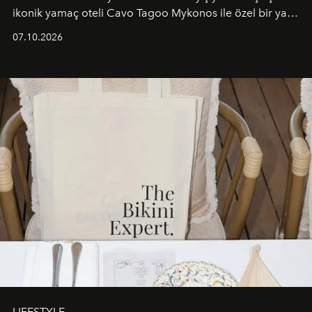
ikonik yamaç oteli Cavo Tagoo Mykonos ile özel bir yaz
iş birliğini hayata geçirdi. 25 Haziran 2026 itibarıyla
07.10.2026
başlayan bu özel aktivasyon, NISHANE’nin koku evrenini
Akdeniz’in en prestijli destinasyonlarından biriyle
buluşturarak markanın Cavo Tagoo’daki varlığını
sürükleyici ve mevsime özel bir deneyime dönüştürüyor.
LIFESTYLE