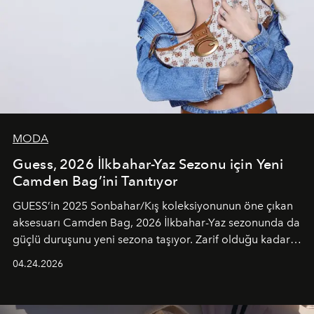
MODA
Guess, 2026 İlkbahar-Yaz Sezonu için Yeni
Camden Bag’ini Tanıtıyor
GUESS’in 2025 Sonbahar/Kış koleksiyonunun öne çıkan
aksesuarı Camden Bag, 2026 İlkbahar-Yaz sezonunda da
güçlü duruşunu yeni sezona taşıyor. Zarif olduğu kadar
güçlü ve özgüvenli kadınlar için tasarlanan Camden Bag,
04.24.2026
cazibenin, özgünlüğün ve modern bohem tavrın güçlü
bir ifadesi olarak öne çıkıyor.