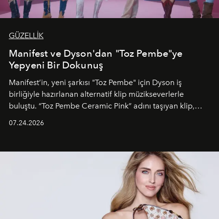
GÜZELLİK
Manifest ve Dyson'dan "Toz Pembe"ye
Yepyeni Bir Dokunuş
Manifest’in, yeni şarkısı "Toz Pembe" için Dyson iş
birliğiyle hazırlanan alternatif klip müzikseverlerle
buluştu. “Toz Pembe Ceramic Pink” adını taşıyan klip,
grubun enerjisini yansıtan renkli atmosferi, hareketli
07.24.2026
dans koreografileri ve güçlü stil dünyasıyla dikkat
çekerken, saç tasarımları da görsel anlatımın en önemli
unsurlarından biri olarak öne çıkıyor.