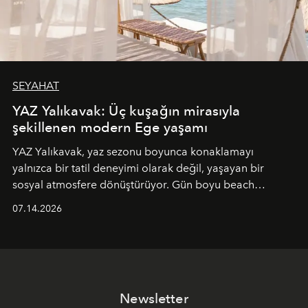
SEYAHAT
YAZ Yalıkavak: Üç kuşağın mirasıyla
şekillenen modern Ege yaşamı
YAZ Yalıkavak, yaz sezonu boyunca konaklamayı
yalnızca bir tatil deneyimi olarak değil, yaşayan bir
sosyal atmosfere dönüştürüyor. Gün boyu beach
alanında DJ performansları ve canlı müzik eşliğinde
07.14.2026
Ege’nin ritmi hissedilirken, akşamları ise Anadolu
mutfağını modern dokunuşlarla müzikle buluşturan
tematik gastronomi geceleri misafirlerle buluşuyor.
Paylaşıma, lezzete ve müziğe odaklanan bu özel
akşamlar, YAZ’ın sade lüks anlayışını gün batımından
Newsletter
geceye taşıyarak her hafta farklı bir deneyim sunuyor.