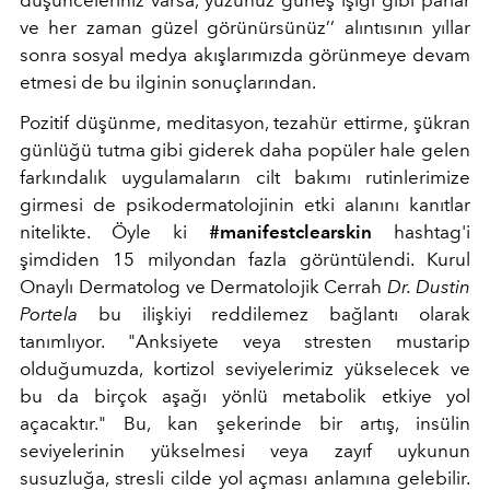
ve her zaman güzel görünürsünüz’’ alıntısının yıllar
sonra sosyal medya akışlarımızda görünmeye devam
etmesi de bu ilginin sonuçlarından.
Pozitif düşünme, meditasyon, tezahür ettirme, şükran
günlüğü tutma gibi giderek daha popüler hale gelen
farkındalık uygulamaların cilt bakımı rutinlerimize
girmesi de psikodermatolojinin etki alanını kanıtlar
nitelikte. Öyle ki
#manifestclearskin
hashtag'i
şimdiden 15 milyondan fazla görüntülendi. Kurul
Onaylı Dermatolog ve Dermatolojik Cerrah
Dr. Dustin
Portela
bu ilişkiyi reddilemez bağlantı olarak
tanımlıyor. "Anksiyete veya stresten mustarip
olduğumuzda, kortizol seviyelerimiz yükselecek ve
bu da birçok aşağı yönlü metabolik etkiye yol
açacaktır." Bu, kan şekerinde bir artış, insülin
seviyelerinin yükselmesi veya zayıf uykunun
susuzluğa, stresli cilde yol açması anlamına gelebilir.