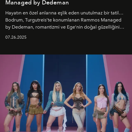
Managed by Dedeman
Hayatın en özel anlarına eşlik eden unutulmaz bir tatil…
Bodrum, Turgutreis’te konumlanan Rammos Managed
by Dedeman, romantizmi ve Ege’nin doğal güzelliğini
aynı atmosferde buluşturarak balayı çiftlerinden özel
07.26.2025
kutlamalar planlayan misafirlere benzersiz bir deneyim
vadediyor.