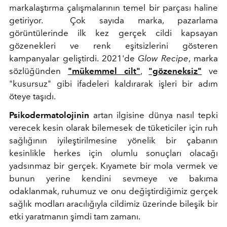
markalaştırma çalışmalarının temel bir parçası haline
getiriyor.
Çok sayıda marka, pazarlama
görüntülerinde ilk kez gerçek cildi kapsayan
gözenekleri ve renk eşitsizlerini gösteren
kampanyalar geliştirdi. 2021'de
Glow Recipe
, marka
sözlüğünden
"mükemmel cilt"
,
"gözeneksiz"
ve
"kusursuz" gibi ifadeleri kaldırarak işleri bir adım
öteye taşıdı.
Psikodermatolojinin
artan ilgisine dünya nasıl tepki
verecek kesin olarak bilemesek de tüketiciler için ruh
sağlığının iyileştirilmesine yönelik bir çabanın
kesinlikle herkes için olumlu sonuçları olacağı
yadsınmaz bir gerçek. Kıyamete bir mola vermek ve
bunun yerine kendini sevmeye ve bakıma
odaklanmak, ruhumuz ve onu değiştirdiğimiz gerçek
sağlık modları aracılığıyla cildimiz üzerinde bileşik bir
etki yaratmanın şimdi tam zamanı.