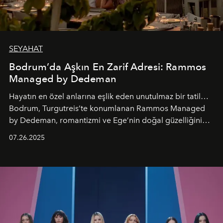
SEYAHAT
Bodrum’da Aşkın En Zarif Adresi: Rammos
Managed by Dedeman
Hayatın en özel anlarına eşlik eden unutulmaz bir tatil…
Bodrum, Turgutreis’te konumlanan Rammos Managed
by Dedeman, romantizmi ve Ege’nin doğal güzelliğini
aynı atmosferde buluşturarak balayı çiftlerinden özel
07.26.2025
kutlamalar planlayan misafirlere benzersiz bir deneyim
vadediyor.