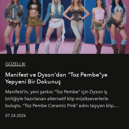
GÜZELLİK
Manifest ve Dyson'dan "Toz Pembe"ye
Yepyeni Bir Dokunuş
Manifest’in, yeni şarkısı "Toz Pembe" için Dyson iş
birliğiyle hazırlanan alternatif klip müzikseverlerle
buluştu. “Toz Pembe Ceramic Pink” adını taşıyan klip,
grubun enerjisini yansıtan renkli atmosferi, hareketli
07.24.2026
dans koreografileri ve güçlü stil dünyasıyla dikkat
çekerken, saç tasarımları da görsel anlatımın en önemli