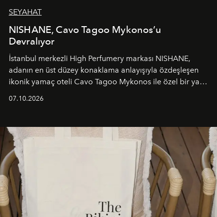
SEYAHAT
NISHANE, Cavo Tagoo Mykonos’u
Devralıyor
İstanbul merkezli High Perfumery markası NISHANE,
adanın en üst düzey konaklama anlayışıyla özdeşleşen
ikonik yamaç oteli Cavo Tagoo Mykonos ile özel bir yaz
iş birliğini hayata geçirdi. 25 Haziran 2026 itibarıyla
07.10.2026
başlayan bu özel aktivasyon, NISHANE’nin koku evrenini
Akdeniz’in en prestijli destinasyonlarından biriyle
buluşturarak markanın Cavo Tagoo’daki varlığını
sürükleyici ve mevsime özel bir deneyime dönüştürüyor.