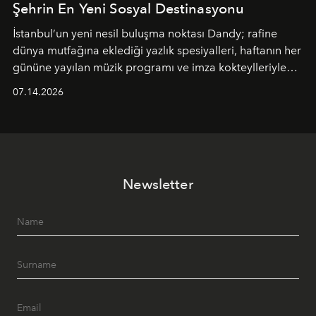
Şehrin En Yeni Sosyal Destinasyonu
İstanbul’un yeni nesil buluşma noktası
Dandy
; rafine
dünya mutfağına eklediği yazlık spesiyalleri, haftanın her
gününe yayılan müzik programı ve imza kokteylleriyle
yaz akşamlarını stil sahibi bir şehir ritüeline
07.14.2026
dönüştürüyor. Şehrin kozmopolit enerjisini "zahmetsiz
lüks" anlayışıyla buluşturan mekan; gurme lezzetleri, iyi
müziği ve açık havadaki özel puro alanını tek bir çatı
altında sunuyor.
Newsletter