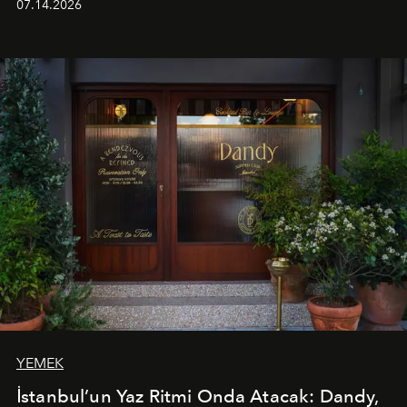
07.14.2026
Ege’nin ritmi hissedilirken, akşamları ise Anadolu
mutfağını modern dokunuşlarla müzikle buluşturan
tematik gastronomi geceleri misafirlerle buluşuyor.
Paylaşıma, lezzete ve müziğe odaklanan bu özel
akşamlar, YAZ’ın sade lüks anlayışını gün batımından
geceye taşıyarak her hafta farklı bir deneyim sunuyor.
YEMEK
İstanbul’un Yaz Ritmi Onda Atacak: Dandy,