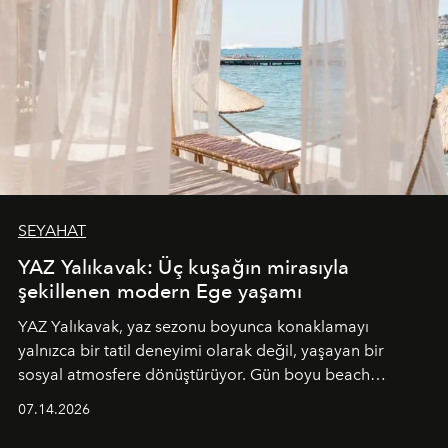
SEYAHAT
YAZ Yalıkavak: Üç kuşağın mirasıyla
şekillenen modern Ege yaşamı
YAZ Yalıkavak, yaz sezonu boyunca konaklamayı
yalnızca bir tatil deneyimi olarak değil, yaşayan bir
sosyal atmosfere dönüştürüyor. Gün boyu beach
alanında DJ performansları ve canlı müzik eşliğinde
07.14.2026
Ege’nin ritmi hissedilirken, akşamları ise Anadolu
mutfağını modern dokunuşlarla müzikle buluşturan