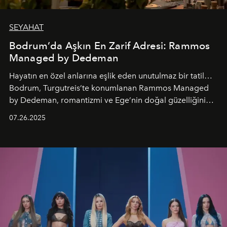
SEYAHAT
Bodrum’da Aşkın En Zarif Adresi: Rammos
Managed by Dedeman
Hayatın en özel anlarına eşlik eden unutulmaz bir tatil…
Bodrum, Turgutreis’te konumlanan Rammos Managed
by Dedeman, romantizmi ve Ege’nin doğal güzelliğini
aynı atmosferde buluşturarak balayı çiftlerinden özel
07.26.2025
kutlamalar planlayan misafirlere benzersiz bir deneyim
vadediyor.