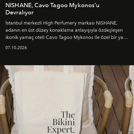
NISHANE, Cavo Tagoo Mykonos’u
Devralıyor
İstanbul merkezli High Perfumery markası NISHANE,
adanın en üst düzey konaklama anlayışıyla özdeşleşen
ikonik yamaç oteli Cavo Tagoo Mykonos ile özel bir yaz
iş birliğini hayata geçirdi. 25 Haziran 2026 itibarıyla
07.10.2026
başlayan bu özel aktivasyon, NISHANE’nin koku evrenini
Akdeniz’in en prestijli destinasyonlarından biriyle
buluşturarak markanın Cavo Tagoo’daki varlığını
sürükleyici ve mevsime özel bir deneyime dönüştürüyor.