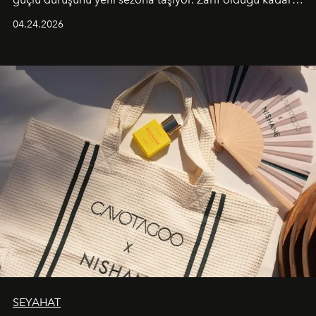
güçlü ve özgüvenli kadınlar için tasarlanan Camden Bag,
04.24.2026
cazibenin, özgünlüğün ve modern bohem tavrın güçlü
bir ifadesi olarak öne çıkıyor.
SEYAHAT