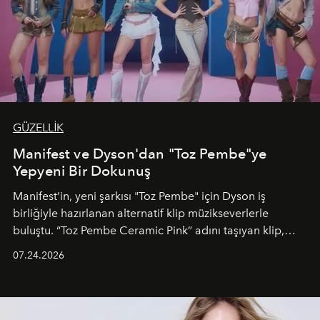
GÜZELLİK
Manifest ve Dyson'dan "Toz Pembe"ye
Yepyeni Bir Dokunuş
Manifest’in, yeni şarkısı "Toz Pembe" için Dyson iş
birliğiyle hazırlanan alternatif klip müzikseverlerle
buluştu. “Toz Pembe Ceramic Pink” adını taşıyan klip,
grubun enerjisini yansıtan renkli atmosferi, hareketli
07.24.2026
dans koreografileri ve güçlü stil dünyasıyla dikkat
çekerken, saç tasarımları da görsel anlatımın en önemli
unsurlarından biri olarak öne çıkıyor.