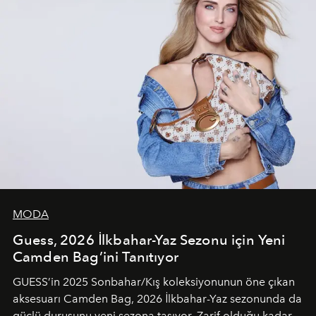
MODA
Guess, 2026 İlkbahar-Yaz Sezonu için Yeni
Camden Bag’ini Tanıtıyor
GUESS’in 2025 Sonbahar/Kış koleksiyonunun öne çıkan
aksesuarı Camden Bag, 2026 İlkbahar-Yaz sezonunda da
güçlü duruşunu yeni sezona taşıyor. Zarif olduğu kadar