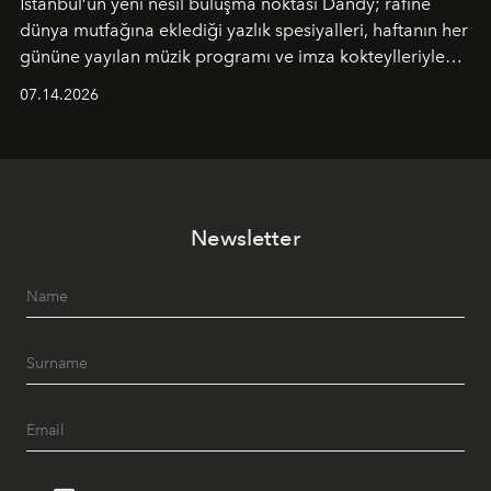
İstanbul’un yeni nesil buluşma noktası
Dandy
; rafine
dünya mutfağına eklediği yazlık spesiyalleri, haftanın her
gününe yayılan müzik programı ve imza kokteylleriyle
yaz akşamlarını stil sahibi bir şehir ritüeline
07.14.2026
dönüştürüyor. Şehrin kozmopolit enerjisini "zahmetsiz
lüks" anlayışıyla buluşturan mekan; gurme lezzetleri, iyi
müziği ve açık havadaki özel puro alanını tek bir çatı
altında sunuyor.
Newsletter