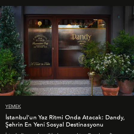
tematik gastronomi geceleri misafirlerle buluşuyor.
Paylaşıma, lezzete ve müziğe odaklanan bu özel
akşamlar, YAZ’ın sade lüks anlayışını gün batımından
geceye taşıyarak her hafta farklı bir deneyim sunuyor.
YEMEK
İstanbul’un Yaz Ritmi Onda Atacak: Dandy,
Şehrin En Yeni Sosyal Destinasyonu