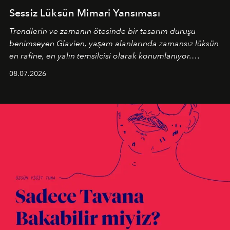
Sessiz Lüksün Mimari Yansıması
Trendlerin ve zamanın ötesinde bir tasarım duruşu
benimseyen
Glavien,
yaşam alanlarında zamansız lüksün
en rafine, en yalın temsilcisi olarak konumlanıyor.
Kusursuz malzeme kalitesini yüksek zanaatkarlıkla
08.07.2026
birleştiren marka; modern mimarinin sınırlarını zorlayan
en yeni seçkisiyle bu imza felsefesini mekanlara taşıyor.