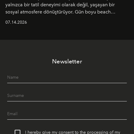
yalnızca bir tatil deneyimi olarak değil, yaşayan bir
sosyal atmosfere dönüştürüyor. Gün boyu beach
alanında DJ performansları ve canlı müzik eşliğinde
07.14.2026
Ege’nin ritmi hissedilirken, akşamları ise Anadolu
mutfağını modern dokunuşlarla müzikle buluşturan
tematik gastronomi geceleri misafirlerle buluşuyor.
Paylaşıma, lezzete ve müziğe odaklanan bu özel
akşamlar, YAZ’ın sade lüks anlayışını gün batımından
Newsletter
geceye taşıyarak her hafta farklı bir deneyim sunuyor.
I hereby give my consent to the processing of my