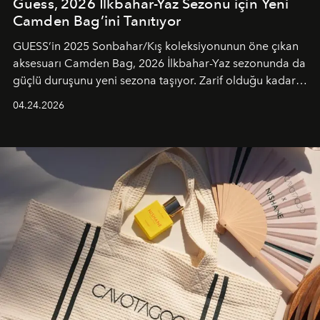
Guess, 2026 İlkbahar-Yaz Sezonu için Yeni
Camden Bag’ini Tanıtıyor
GUESS’in 2025 Sonbahar/Kış koleksiyonunun öne çıkan
aksesuarı Camden Bag, 2026 İlkbahar-Yaz sezonunda da
güçlü duruşunu yeni sezona taşıyor. Zarif olduğu kadar
güçlü ve özgüvenli kadınlar için tasarlanan Camden Bag,
04.24.2026
cazibenin, özgünlüğün ve modern bohem tavrın güçlü
bir ifadesi olarak öne çıkıyor.