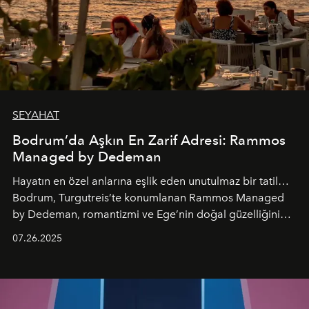
SEYAHAT
Bodrum’da Aşkın En Zarif Adresi: Rammos
Managed by Dedeman
Hayatın en özel anlarına eşlik eden unutulmaz bir tatil…
Bodrum, Turgutreis’te konumlanan Rammos Managed
by Dedeman, romantizmi ve Ege’nin doğal güzelliğini
aynı atmosferde buluşturarak balayı çiftlerinden özel
07.26.2025
kutlamalar planlayan misafirlere benzersiz bir deneyim
vadediyor.