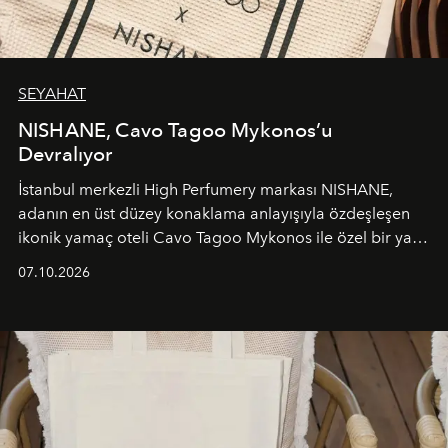
SEYAHAT
NISHANE, Cavo Tagoo Mykonos’u
Devralıyor
İstanbul merkezli High Perfumery markası NISHANE,
adanın en üst düzey konaklama anlayışıyla özdeşleşen
ikonik yamaç oteli Cavo Tagoo Mykonos ile özel bir yaz
iş birliğini hayata geçirdi. 25 Haziran 2026 itibarıyla
07.10.2026
başlayan bu özel aktivasyon, NISHANE’nin koku evrenini
Akdeniz’in en prestijli destinasyonlarından biriyle
buluşturarak markanın Cavo Tagoo’daki varlığını
sürükleyici ve mevsime özel bir deneyime dönüştürüyor.