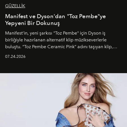
GÜZELLİK
Manifest ve Dyson'dan "Toz Pembe"ye
Yepyeni Bir Dokunuş
Manifest’in, yeni şarkısı "Toz Pembe" için Dyson iş
birliğiyle hazırlanan alternatif klip müzikseverlerle
buluştu. “Toz Pembe Ceramic Pink” adını taşıyan klip,
grubun enerjisini yansıtan renkli atmosferi, hareketli
07.24.2026
dans koreografileri ve güçlü stil dünyasıyla dikkat
çekerken, saç tasarımları da görsel anlatımın en önemli
unsurlarından biri olarak öne çıkıyor.