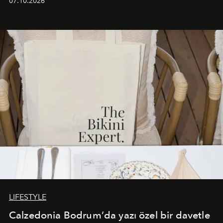
07.10.2026
başlayan bu özel aktivasyon, NISHANE’nin koku evrenini
Akdeniz’in en prestijli destinasyonlarından biriyle
buluşturarak markanın Cavo Tagoo’daki varlığını
sürükleyici ve mevsime özel bir deneyime dönüştürüyor.
LIFESTYLE
Calzedonia Bodrum’da yazı özel bir davetle