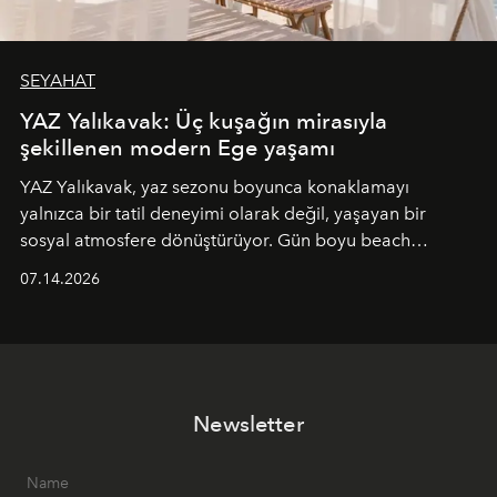
SEYAHAT
YAZ Yalıkavak: Üç kuşağın mirasıyla
şekillenen modern Ege yaşamı
YAZ Yalıkavak, yaz sezonu boyunca konaklamayı
yalnızca bir tatil deneyimi olarak değil, yaşayan bir
sosyal atmosfere dönüştürüyor. Gün boyu beach
alanında DJ performansları ve canlı müzik eşliğinde
07.14.2026
Ege’nin ritmi hissedilirken, akşamları ise Anadolu
mutfağını modern dokunuşlarla müzikle buluşturan
tematik gastronomi geceleri misafirlerle buluşuyor.
Paylaşıma, lezzete ve müziğe odaklanan bu özel
akşamlar, YAZ’ın sade lüks anlayışını gün batımından
Newsletter
geceye taşıyarak her hafta farklı bir deneyim sunuyor.