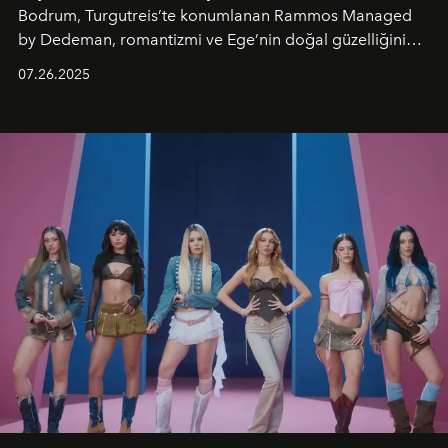
Bodrum, Turgutreis’te konumlanan Rammos Managed
by Dedeman, romantizmi ve Ege’nin doğal güzelliğini
aynı atmosferde buluşturarak balayı çiftlerinden özel
07.26.2025
kutlamalar planlayan misafirlere benzersiz bir deneyim
vadediyor.