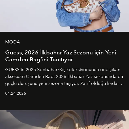
MODA
Guess, 2026 İlkbahar-Yaz Sezonu için Yeni
Camden Bag’ini Tanıtıyor
GUESS’in 2025 Sonbahar/Kış koleksiyonunun öne çıkan
aksesuarı Camden Bag, 2026 İlkbahar-Yaz sezonunda da
güçlü duruşunu yeni sezona taşıyor. Zarif olduğu kadar
güçlü ve özgüvenli kadınlar için tasarlanan Camden Bag,
04.24.2026
cazibenin, özgünlüğün ve modern bohem tavrın güçlü
bir ifadesi olarak öne çıkıyor.