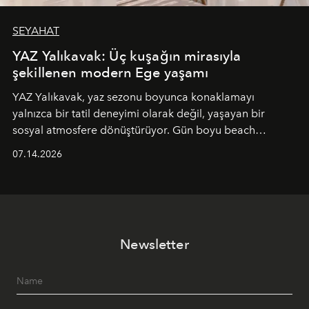
SEYAHAT
YAZ Yalıkavak: Üç kuşağın mirasıyla
şekillenen modern Ege yaşamı
YAZ Yalıkavak, yaz sezonu boyunca konaklamayı
yalnızca bir tatil deneyimi olarak değil, yaşayan bir
sosyal atmosfere dönüştürüyor. Gün boyu beach
alanında DJ performansları ve canlı müzik eşliğinde
07.14.2026
Ege’nin ritmi hissedilirken, akşamları ise Anadolu
mutfağını modern dokunuşlarla müzikle buluşturan
tematik gastronomi geceleri misafirlerle buluşuyor.
Paylaşıma, lezzete ve müziğe odaklanan bu özel
akşamlar, YAZ’ın sade lüks anlayışını gün batımından
Newsletter
geceye taşıyarak her hafta farklı bir deneyim sunuyor.