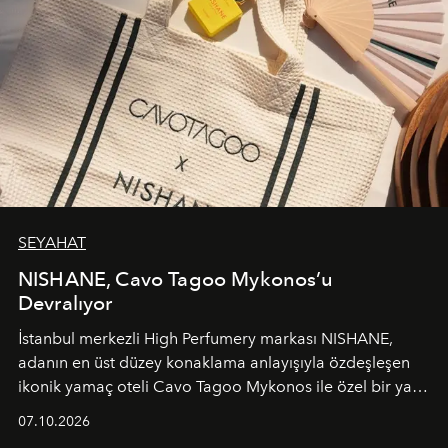
SEYAHAT
NISHANE, Cavo Tagoo Mykonos’u
Devralıyor
İstanbul merkezli High Perfumery markası NISHANE,
adanın en üst düzey konaklama anlayışıyla özdeşleşen
ikonik yamaç oteli Cavo Tagoo Mykonos ile özel bir yaz
iş birliğini hayata geçirdi. 25 Haziran 2026 itibarıyla
07.10.2026
başlayan bu özel aktivasyon, NISHANE’nin koku evrenini