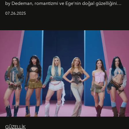
by Dedeman, romantizmi ve Ege’nin doğal güzelliğini
aynı atmosferde buluşturarak balayı çiftlerinden özel
07.26.2025
kutlamalar planlayan misafirlere benzersiz bir deneyim
vadediyor.
GÜZELLİK