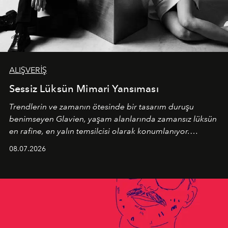
ALIŞVERİŞ
Sessiz Lüksün Mimari Yansıması
Trendlerin ve zamanın ötesinde bir tasarım duruşu
benimseyen
Glavien,
yaşam alanlarında zamansız lüksün
en rafine, en yalın temsilcisi olarak konumlanıyor.
Kusursuz malzeme kalitesini yüksek zanaatkarlıkla
08.07.2026
birleştiren marka; modern mimarinin sınırlarını zorlayan
en yeni seçkisiyle bu imza felsefesini mekanlara taşıyor.