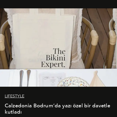
Akdeniz’in en prestijli destinasyonlarından biriyle
buluşturarak markanın Cavo Tagoo’daki varlığını
sürükleyici ve mevsime özel bir deneyime dönüştürüyor.
LIFESTYLE
Calzedonia Bodrum’da yazı özel bir davetle
kutladı