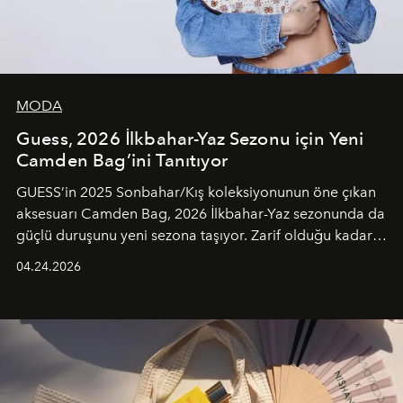
MODA
Guess, 2026 İlkbahar-Yaz Sezonu için Yeni
Camden Bag’ini Tanıtıyor
GUESS’in 2025 Sonbahar/Kış koleksiyonunun öne çıkan
aksesuarı Camden Bag, 2026 İlkbahar-Yaz sezonunda da
güçlü duruşunu yeni sezona taşıyor. Zarif olduğu kadar
güçlü ve özgüvenli kadınlar için tasarlanan Camden Bag,
04.24.2026
cazibenin, özgünlüğün ve modern bohem tavrın güçlü
bir ifadesi olarak öne çıkıyor.