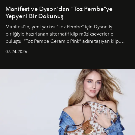
Manifest ve Dyson'dan "Toz Pembe"ye
Yepyeni Bir Dokunuş
Manifest’in, yeni şarkısı "Toz Pembe" için Dyson iş
birliğiyle hazırlanan alternatif klip müzikseverlerle
buluştu. “Toz Pembe Ceramic Pink” adını taşıyan klip,
grubun enerjisini yansıtan renkli atmosferi, hareketli
07.24.2026
dans koreografileri ve güçlü stil dünyasıyla dikkat
çekerken, saç tasarımları da görsel anlatımın en önemli
unsurlarından biri olarak öne çıkıyor.