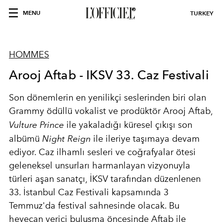
MENU
TURKEY
HOMMES
Arooj Aftab - IKSV 33. Caz Festivali
Son dönemlerin en yenilikçi seslerinden biri olan
Grammy ödüllü vokalist ve prodüktör Arooj Aftab,
Vulture Prince
ile yakaladığı küresel çıkışı son
albümü
Night Reign
ile ileriye taşımaya devam
ediyor. Caz ilhamlı sesleri ve coğrafyalar ötesi
geleneksel unsurları harmanlayan vizyonuyla
türleri aşan sanatçı, İKSV tarafından düzenlenen
33. İstanbul Caz Festivali kapsamında 3
Temmuz'da festival sahnesinde olacak. Bu
heyecan verici buluşma öncesinde Aftab ile