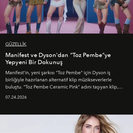
GÜZELLİK
Manifest ve Dyson'dan "Toz Pembe"ye
Yepyeni Bir Dokunuş
Manifest’in, yeni şarkısı "Toz Pembe" için Dyson iş
birliğiyle hazırlanan alternatif klip müzikseverlerle
buluştu. “Toz Pembe Ceramic Pink” adını taşıyan klip,
grubun enerjisini yansıtan renkli atmosferi, hareketli
07.24.2026
dans koreografileri ve güçlü stil dünyasıyla dikkat
çekerken, saç tasarımları da görsel anlatımın en önemli
unsurlarından biri olarak öne çıkıyor.