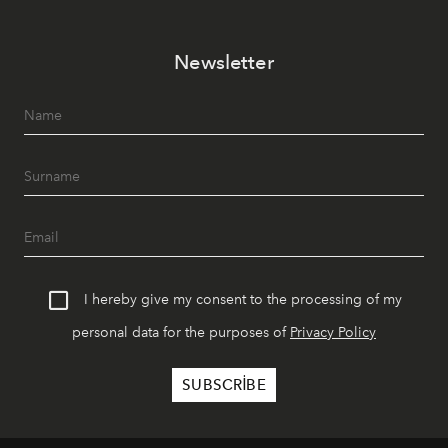
Paylaşıma, lezzete ve müziğe odaklanan bu özel
akşamlar, YAZ’ın sade lüks anlayışını gün batımından
Newsletter
geceye taşıyarak her hafta farklı bir deneyim sunuyor.
I hereby give my consent to the processing of my
personal data for the purposes of
Privacy Policy