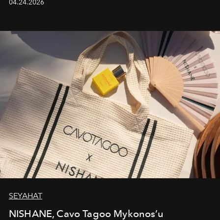
04.24.2026
cazibenin, özgünlüğün ve modern bohem tavrın güçlü
bir ifadesi olarak öne çıkıyor.
SEYAHAT
NISHANE, Cavo Tagoo Mykonos’u