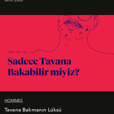
08.07.2026
birleştiren marka; modern mimarinin sınırlarını zorlayan
en yeni seçkisiyle bu imza felsefesini mekanlara taşıyor.
HOMMES
Tavana Bakmanın Lüksü