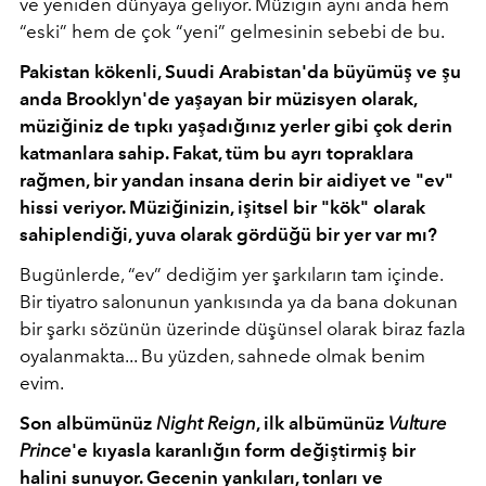
ve yeniden dünyaya geliyor. Müziğin aynı anda hem
“eski” hem de çok “yeni” gelmesinin sebebi de bu.
Pakistan kökenli, Suudi Arabistan'da büyümüş ve şu
anda Brooklyn'de yaşayan bir müzisyen olarak,
müziğiniz de tıpkı yaşadığınız yerler gibi çok derin
katmanlara sahip. Fakat, tüm bu ayrı topraklara
rağmen, bir yandan insana derin bir aidiyet ve "ev"
hissi veriyor. Müziğinizin, işitsel bir "kök" olarak
sahiplendiği, yuva olarak gördüğü bir yer var mı?
Bugünlerde, “ev” dediğim yer şarkıların tam içinde.
Bir tiyatro salonunun yankısında ya da bana dokunan
bir şarkı sözünün üzerinde düşünsel olarak biraz fazla
oyalanmakta... Bu yüzden, sahnede olmak benim
evim.
Son albümünüz
Night Reign
, ilk albümünüz
Vulture
Prince
'e kıyasla karanlığın form değiştirmiş bir
halini sunuyor. Gecenin yankıları, tonları ve