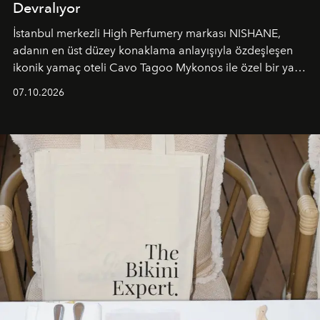
Devralıyor
İstanbul merkezli High Perfumery markası NISHANE,
adanın en üst düzey konaklama anlayışıyla özdeşleşen
ikonik yamaç oteli Cavo Tagoo Mykonos ile özel bir yaz
iş birliğini hayata geçirdi. 25 Haziran 2026 itibarıyla
07.10.2026
başlayan bu özel aktivasyon, NISHANE’nin koku evrenini
Akdeniz’in en prestijli destinasyonlarından biriyle
buluşturarak markanın Cavo Tagoo’daki varlığını
sürükleyici ve mevsime özel bir deneyime dönüştürüyor.