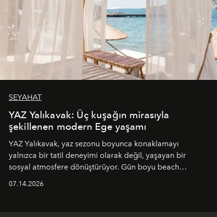
SEYAHAT
YAZ Yalıkavak: Üç kuşağın mirasıyla
şekillenen modern Ege yaşamı
YAZ Yalıkavak, yaz sezonu boyunca konaklamayı
yalnızca bir tatil deneyimi olarak değil, yaşayan bir
sosyal atmosfere dönüştürüyor. Gün boyu beach
alanında DJ performansları ve canlı müzik eşliğinde
07.14.2026
Ege’nin ritmi hissedilirken, akşamları ise Anadolu
mutfağını modern dokunuşlarla müzikle buluşturan
tematik gastronomi geceleri misafirlerle buluşuyor.