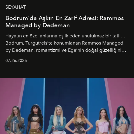
SEYAHAT
Bodrum’da Aşkın En Zarif Adresi: Rammos
Managed by Dedeman
Hayatın en özel anlarına eşlik eden unutulmaz bir tatil…
Bodrum, Turgutreis’te konumlanan Rammos Managed
by Dedeman, romantizmi ve Ege’nin doğal güzelliğini
aynı atmosferde buluşturarak balayı çiftlerinden özel
07.26.2025
kutlamalar planlayan misafirlere benzersiz bir deneyim
vadediyor.