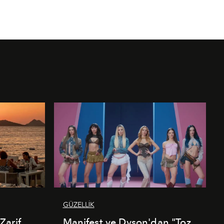
GÜZELLİK
Zarif
Manifest ve Dyson'dan "Toz