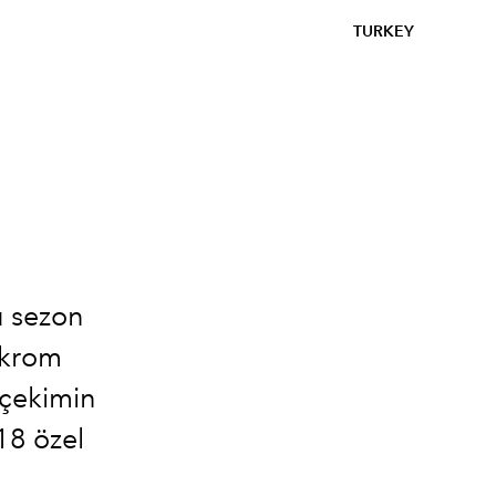
TURKEY
u sezon
 krom
z çekimin
18 özel