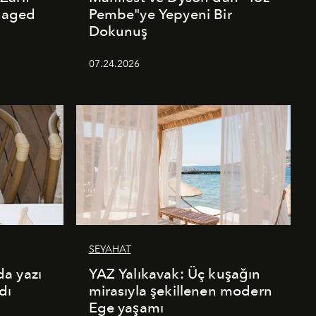
naged
Pembe"ye Yepyeni Bir
Dokunuş
07.24.2026
SEYAHAT
a yazı
YAZ Yalıkavak: Üç kuşağın
dı
mirasıyla şekillenen modern
Ege yaşamı