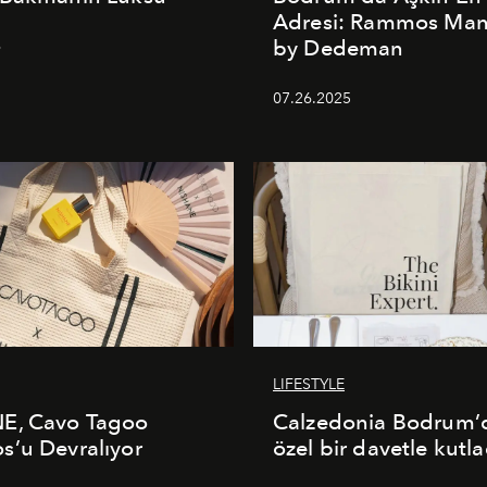
Adresi: Rammos Ma
by Dedeman
6
07.26.2025
LIFESTYLE
E, Cavo Tagoo
Calzedonia Bodrum’d
’u Devralıyor
özel bir davetle kutla