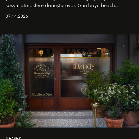
sosyal atmosfere dönüştürüyor. Gün boyu beach
alanında DJ performansları ve canlı müzik eşliğinde
07.14.2026
Ege’nin ritmi hissedilirken, akşamları ise Anadolu
mutfağını modern dokunuşlarla müzikle buluşturan
tematik gastronomi geceleri misafirlerle buluşuyor.
Paylaşıma, lezzete ve müziğe odaklanan bu özel
akşamlar, YAZ’ın sade lüks anlayışını gün batımından
geceye taşıyarak her hafta farklı bir deneyim sunuyor.
YEMEK