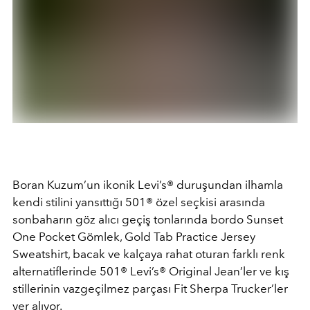
Boran Kuzum’un ikonik
Levi’s®
duruşundan ilhamla
kendi stilini yansıttığı
501®
özel seçkisi arasında
sonbaharın göz alıcı geçiş tonlarında bordo
Sunset
One Pocket Gömlek
,
Gold Tab Practice Jersey
Sweatshirt
, bacak ve kalçaya rahat oturan farklı renk
alternatiflerinde
501®
Levi’s® Original Jean
’ler ve kış
stillerinin vazgeçilmez parçası
Fit Sherpa Trucker
’ler
yer alıyor.