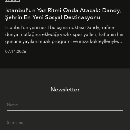
İstanbul’un Yaz Ritmi Onda Atacak: Dandy,
Şehrin En Yeni Sosyal Destinasyonu
İstanbul’un yeni nesil buluşma noktası
Dandy
; rafine
dünya mutfağına eklediği yazlık spesiyalleri, haftanın her
gününe yayılan müzik programı ve imza kokteylleriyle
yaz akşamlarını stil sahibi bir şehir ritüeline
07.14.2026
dönüştürüyor. Şehrin kozmopolit enerjisini "zahmetsiz
lüks" anlayışıyla buluşturan mekan; gurme lezzetleri, iyi
müziği ve açık havadaki özel puro alanını tek bir çatı
altında sunuyor.
Newsletter