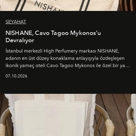
SEYAHAT
NISHANE, Cavo Tagoo Mykonos’u
Devralıyor
İstanbul merkezli High Perfumery markası NISHANE,
adanın en üst düzey konaklama anlayışıyla özdeşleşen
ikonik yamaç oteli Cavo Tagoo Mykonos ile özel bir yaz
iş birliğini hayata geçirdi. 25 Haziran 2026 itibarıyla
07.10.2026
başlayan bu özel aktivasyon, NISHANE’nin koku evrenini
Akdeniz’in en prestijli destinasyonlarından biriyle
buluşturarak markanın Cavo Tagoo’daki varlığını
sürükleyici ve mevsime özel bir deneyime dönüştürüyor.