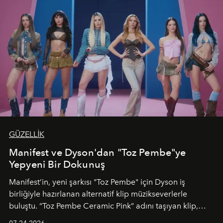
GÜZELLİK
Manifest ve Dyson'dan "Toz Pembe"ye
Yepyeni Bir Dokunuş
Manifest’in, yeni şarkısı "Toz Pembe" için Dyson iş
birliğiyle hazırlanan alternatif klip müzikseverlerle
buluştu. “Toz Pembe Ceramic Pink” adını taşıyan klip,
grubun enerjisini yansıtan renkli atmosferi, hareketli