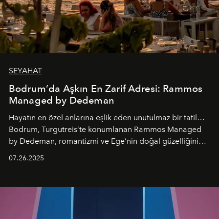
SEYAHAT
Bodrum’da Aşkın En Zarif Adresi: Rammos
Managed by Dedeman
Hayatın en özel anlarına eşlik eden unutulmaz bir tatil…
Bodrum, Turgutreis’te konumlanan Rammos Managed
by Dedeman, romantizmi ve Ege’nin doğal güzelliğini
aynı atmosferde buluşturarak balayı çiftlerinden özel
07.26.2025
kutlamalar planlayan misafirlere benzersiz bir deneyim
vadediyor.