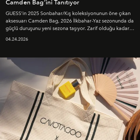
Camden Bag’ini Tanıtıyor
GUESS’in 2025 Sonbahar/Kış koleksiyonunun öne çıkan
aksesuarı Camden Bag, 2026 İlkbahar-Yaz sezonunda da
güçlü duruşunu yeni sezona taşıyor. Zarif olduğu kadar
güçlü ve özgüvenli kadınlar için tasarlanan Camden Bag,
04.24.2026
cazibenin, özgünlüğün ve modern bohem tavrın güçlü
bir ifadesi olarak öne çıkıyor.